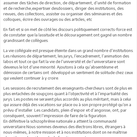
assumer des tâches de direction, de département, d’unité de formation
et de recherche,expertiser desdossiers, diriger des institutions, des
revues, des collections, assister ou organiser des séminaires et des
colloques, écrire des ouvrages ou des articles, etc
En fait-et si on met de côté les discours politiquement corrects-force est
de constater que la lassitude et le découragement ont gagné un nombre
grandissant de collègues.
La vie collégiale est presque éteinte dans un grand nombre d’institutions.
Les réunions de département, les jurys, l’encadrement, l’animation des
labos et tout ce qui fait la vie de l’université et de l’universitaire sont
devenus le lot d’une minorité. Ajoutons à cela qu’absentéisme et
démission de certains ont développé un sentiment de solitude chez ceux
qui veulent continuer à y croire.
Les sessions de recrutement des enseignants-chercheurs sont de plus en
plus entachées de soupçons quant à l’objectivité et à l’impartialité des
jurys. Les postes ne seraient plus accordés au plus méritant, mais à celui
qui assure déjà des vacations sur place ou à son propre protégé qu’on a
prévu d’installer. Les candidats, plein d’espoir et d’angoisse, ont, par
conséquent, souvent l’impression de faire de la figuration.
En définitive la schizophrénie nationale a atteint la communauté
universitaire.Nous sommes devenus des électrons libres, étrangers à
nous-mêmes, à notre mission et à nos institutions dont on ne maîtrise