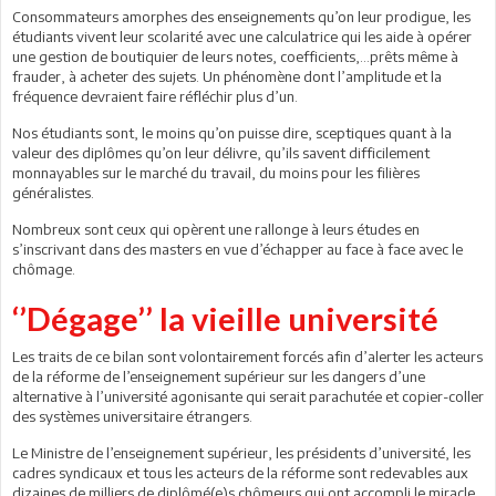
Consommateurs amorphes des enseignements qu’on leur prodigue, les
étudiants vivent leur scolarité avec une calculatrice qui les aide à opérer
une gestion de boutiquier de leurs notes, coefficients,…prêts même à
frauder, à acheter des sujets. Un phénomène dont l’amplitude et la
fréquence devraient faire réfléchir plus d’un.
Nos étudiants sont, le moins qu’on puisse dire, sceptiques quant à la
valeur des diplômes qu’on leur délivre, qu’ils savent difficilement
monnayables sur le marché du travail, du moins pour les filières
généralistes.
Nombreux sont ceux qui opèrent une rallonge à leurs études en
s’inscrivant dans des masters en vue d’échapper au face à face avec le
chômage.
‘’Dégage’’ la vieille université
Les traits de ce bilan sont volontairement forcés afin d’alerter les acteurs
de la réforme de l’enseignement supérieur sur les dangers d’une
alternative à l’université agonisante qui serait parachutée et copier-coller
des systèmes universitaire étrangers.
Le Ministre de l’enseignement supérieur, les présidents d’université, les
cadres syndicaux et tous les acteurs de la réforme sont redevables aux
dizaines de milliers de diplômé(e)s chômeurs qui ont accompli le miracle