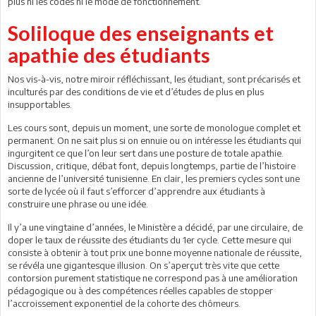
plus ni les codes ni le mode de fonctionnement.
Soliloque des enseignants et
apathie des étudiants
Nos vis-à-vis, notre miroir réfléchissant, les étudiant, sont précarisés et
inculturés par des conditions de vie et d’études de plus en plus
insupportables.
Les cours sont, depuis un moment, une sorte de monologue complet et
permanent. On ne sait plus si on ennuie ou on intéresse les étudiants qui
ingurgitent ce que l’on leur sert dans une posture de totale apathie.
Discussion, critique, débat font, depuis longtemps, partie de l’histoire
ancienne de l’université tunisienne. En clair, les premiers cycles sont une
sorte de lycée où il faut s’efforcer d’apprendre aux étudiants à
construire une phrase ou une idée.
Il y’a une vingtaine d’années, le Ministère a décidé, par une circulaire, de
doper le taux de réussite des étudiants du 1er cycle. Cette mesure qui
consiste à obtenir à tout prix une bonne moyenne nationale de réussite,
se révéla une gigantesque illusion. On s’aperçut très vite que cette
contorsion purement statistique ne correspond pas à une amélioration
pédagogique ou à des compétences réelles capables de stopper
l’accroissement exponentiel de la cohorte des chômeurs.