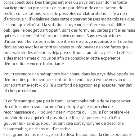
corps constitués. Des franges entières du pays ont abandonné toute
participation au processus en cours par défaut de consultation, de
réelles concertations, voire de possibles co-élaborations. Il n’y a rien
d’utopique ni d’idéalisme dans cette observation.Des modalités tels que,
le sondage délibératif la votation citoyenne, le référendum d’utilité
publique, le budget participatif, sont des formules, certes partielles mais
qui ressuscitent l’intérêt pour le bien commun.Sans ces structures
d’intermédiation ;des fractions entières de citoyens considèrent que les
discussions avec les autorités locales ou régionales ne sont faites que
pour valider des décisions déjà prises. Il nous faut dès à présent réfléchir
à des mécanismes d’inclusion afin de consolider cette expérience
démocratique encore balbutiante.
Pour reprendre une métaphore bien connu dans les pays développés les
démocraties parlementaires ont toutes tendance à évolué vers un «
Bonapartisme-soft », où l’élu confond délégation et plébiscite, mandat
et chèque en blanc.
Et en forçant quelque peu le trait il serait souhaitable de se rapprocher
de cette opinion sous forme d’un principe générique celui de la
reconnaissance du « pouvoir des n'importe qui », ou si l’on préfère «le
pouvoir de ceux qui n'ont pas plus de titres à gouverner qu'à être
gouvernés » sans que pour autant cela soit synonyme de désordre
insoutenable, de chaos ou d’anarchie
Il est grand temps d’enrayer cette désaffection pour la chose politique !