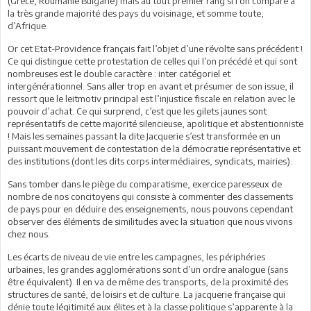
(Grèce, Roumanie Bulgarie) mais au tout premier rang si l’on compare à
la très grande majorité des pays du voisinage, et somme toute,
d’Afrique.
Or cet Etat-Providence français fait l’objet d’une révolte sans précédent !
Ce qui distingue cette protestation de celles qui l’on précédé et qui sont
nombreuses est le double caractère : inter catégoriel et
intergénérationnel. Sans aller trop en avant et présumer de son issue, il
ressort que le leitmotiv principal est l’injustice fiscale en relation avec le
pouvoir d’achat. Ce qui surprend, c’est que les gilets jaunes sont
représentatifs de cette majorité silencieuse, apolitique et abstentionniste
! Mais les semaines passant la dite Jacquerie s’est transformée en un
puissant mouvement de contestation de la démocratie représentative et
des institutions (dont les dits corps intermédiaires, syndicats, mairies).
Sans tomber dans le piège du comparatisme, exercice paresseux de
nombre de nos concitoyens qui consiste à commenter des classements
de pays pour en déduire des enseignements, nous pouvons cependant
observer des éléments de similitudes avec la situation que nous vivons
chez nous.
Les écarts de niveau de vie entre les campagnes, les périphéries
urbaines, les grandes agglomérations sont d’un ordre analogue (sans
être équivalent). Il en va de même des transports, de la proximité des
structures de santé, de loisirs et de culture. La jacquerie française qui
dénie toute légitimité aux élites et à la classe politique s’apparente à la