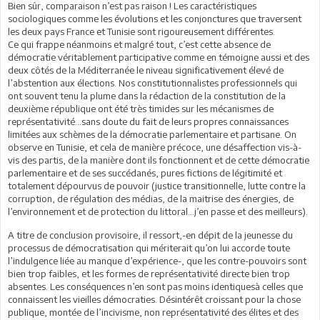
Bien sûr, comparaison n’est pas raison ! Les caractéristiques
sociologiques comme les évolutions et les conjonctures que traversent
les deux pays France et Tunisie sont rigoureusement différentes.
Ce qui frappe néanmoins et malgré tout, c’est cette absence de
démocratie véritablement participative comme en témoigne aussi et des
deux côtés de la Méditerranée le niveau significativement élevé de
l’abstention aux élections. Nos constitutionnalistes professionnels qui
ont souvent tenu la plume dans la rédaction de la constitution de la
deuxième république ont été très timides sur les mécanismes de
représentativité…sans doute du fait de leurs propres connaissances
limitées aux schèmes de la démocratie parlementaire et partisane. On
observe en Tunisie, et cela de manière précoce, une désaffection vis-à-
vis des partis, de la manière dont ils fonctionnent et de cette démocratie
parlementaire et de ses succédanés, pures fictions de légitimité et
totalement dépourvus de pouvoir (justice transitionnelle, lutte contre la
corruption, de régulation des médias, de la maitrise des énergies, de
l’environnement et de protection du littoral…j’en passe et des meilleurs).
A titre de conclusion provisoire, il ressort,-en dépit de la jeunesse du
processus de démocratisation qui mériterait qu’on lui accorde toute
l’indulgence liée au manque d’expérience-, que les contre-pouvoirs sont
bien trop faibles, et les formes de représentativité directe bien trop
absentes. Les conséquences n’en sont pas moins identiquesà celles que
connaissent les vieilles démocraties. Désintérêt croissant pour la chose
publique, montée de l’incivisme, non représentativité des élites et des