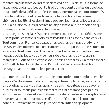
montée en puissance de ladite société civile en Tunisie sous la forme de
listes indépendantes. Les partis traditionnels sont pointés du doigt des
deux côtés de la Méditerranée. Les corps intermédiaires sont contestés
dans leur efficacité et la pertinence de leurs actions. Les jeunes
chômeurs, les titulaires de minimas sociaux, les mères célibataires et
pour ainsi dire tous les précaires ne disposent d’aucune médiation qui
puisse porter leur détresse et leur désarroi.
Ces catégories de« laissés pour compte », ou « en voie de déclassement
» sont pour l’essentiel inaudibles et invisibles. Elles sont « sans voix » !
Tout comme en France, ces catégories sociales du « pays profond »
ressassent les mêmesrancœurs, ruminent leur dépit et leur ressentiment
en silence. Tout comme en France,le moindre de leur apparition dans
l’espace public les taxe de « semeurs de troubles », de « casseurs
manipulés », quand ce n’est pas de « hordes barbares ». La médiasphère
a tôt fait de les discréditer avec l’appui des bien-pensants et les
renvoyer dans le néant de leur pesant silence.
Comme on peut le constater, -tant les similitudes sont nombreuses-, le
risque d’embrasement, dans notre pays devient plausible, sans toutefois
dire probable. Les « petites-gens » ne sont ni écoutées des pouvoirs
publics, ni soutenus par les parlementaires, ni accompagnés par les
structures syndicales et associatives…. Resteront-elles encore aphones et
muettes, alors que leur pouvoir d’achat, -déjà réduit à la portion
congrue-, est laminé tous les jours par cette inflation galopante.