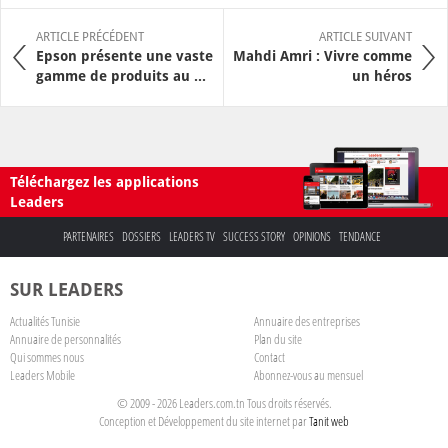
ARTICLE PRÉCÉDENT
ARTICLE SUIVANT
Epson présente une vaste
Mahdi Amri : Vivre comme
gamme de produits au ...
un héros
Téléchargez les applications
Leaders
PARTENAIRES
DOSSIERS
LEADERS TV
SUCCESS STORY
OPINIONS
TENDANCE
SUR LEADERS
Actualités Tunisie
Annuaire des entreprises
Annuaire de personnalités
Plan du site
Qui sommes nous
Contact
Leaders Mobile
Abonnez-vous au mensuel
© 2009 - 2026 Leaders.com.tn Tous droits réservés.
Conception et Développement du site internet par
Tanit web