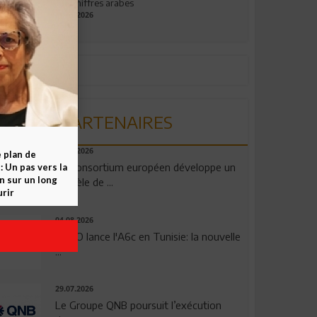
aux chiffres arabes
09.07.2026
PARTENAIRES
06.08.2026
e plan de
Un consortium européen développe un
 Un pas vers la
n sur un long
modèle de ...
rir
04.08.2026
OPPO lance l'A6c en Tunisie: la nouvelle
...
29.07.2026
Le Groupe QNB poursuit l’exécution