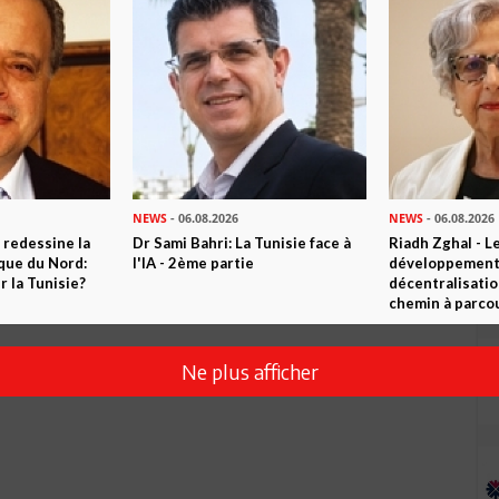
Envoyer
NEWS
- 06.08.2026
NEWS
- 06.08.2026
 redessine la
Dr Sami Bahri: La Tunisie face à
Riadh Zghal - L
ique du Nord:
l'IA - 2ème partie
développement:
 la Tunisie?
décentralisatio
chemin à parcou
Ne plus afficher