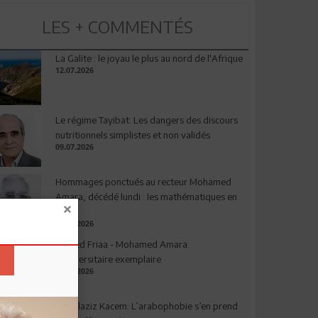
LES + COMMENTÉS
La Galite : le joyau le plus au nord de l'Afrique
12.07.2026
Le régime Tayibat: Les dangers des discours
nutritionnels simplistes et non validés
09.07.2026
Hommages ponctués au recteur Mohamed
Amara, décédé lundi : les mathématiques en
deuil
03.08.2026
Ahmed Friaa - Mohamed Amara:
l’Universitaire exemplaire
04.08.2026
Abdelaziz Kacem: L’arabophobie s’en prend