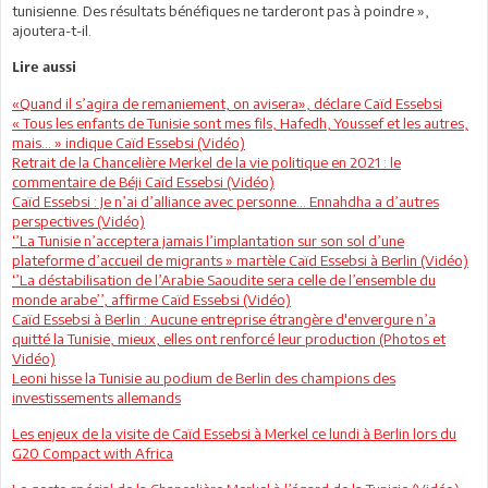
tunisienne. Des résultats bénéfiques ne tarderont pas à poindre »,
ajoutera-t-il.
Lire aussi
«Quand il s’agira de remaniement, on avisera», déclare Caïd Essebsi
« Tous les enfants de Tunisie sont mes fils, Hafedh, Youssef et les autres,
mais... » indique Caïd Essebsi (Vidéo)
Retrait de la Chancelière Merkel de la vie politique en 2021 : le
commentaire de Béji Caïd Essebsi (Vidéo)
Caïd Essebsi : Je n’ai d’alliance avec personne... Ennahdha a d’autres
perspectives (Vidéo)
‘’La Tunisie n’acceptera jamais l’implantation sur son sol d’une
plateforme d’accueil de migrants » martèle Caïd Essebsi à Berlin (Vidéo)
‘’La déstabilisation de l’Arabie Saoudite sera celle de l’ensemble du
monde arabe’’, affirme Caïd Essebsi (Vidéo)
Caïd Essebsi à Berlin : Aucune entreprise étrangère d'envergure n’a
quitté la Tunisie, mieux, elles ont renforcé leur production (Photos et
Vidéo)
Leoni hisse la Tunisie au podium de Berlin des champions des
investissements allemands
Les enjeux de la visite de Caïd Essebsi à Merkel ce lundi à Berlin lors du
G20 Compact with Africa