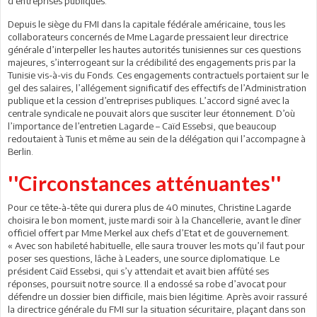
d’entreprises publiques.
Depuis le siège du FMI dans la capitale fédérale américaine, tous les
collaborateurs concernés de Mme Lagarde pressaient leur directrice
générale d’interpeller les hautes autorités tunisiennes sur ces questions
majeures, s’interrogeant sur la crédibilité des engagements pris par la
Tunisie vis-à-vis du Fonds. Ces engagements contractuels portaient sur le
gel des salaires, l’allégement significatif des effectifs de l’Administration
publique et la cession d’entreprises publiques. L’accord signé avec la
centrale syndicale ne pouvait alors que susciter leur étonnement. D’où
l’importance de l’entretien Lagarde – Caïd Essebsi, que beaucoup
redoutaient à Tunis et même au sein de la délégation qui l’accompagne à
Berlin.
''Circonstances atténuantes''
Pour ce tête-à-tête qui durera plus de 40 minutes, Christine Lagarde
choisira le bon moment, juste mardi soir à la Chancellerie, avant le dîner
officiel offert par Mme Merkel aux chefs d’Etat et de gouvernement.
« Avec son habileté habituelle, elle saura trouver les mots qu’il faut pour
poser ses questions, lâche à Leaders, une source diplomatique. Le
président Caïd Essebsi, qui s’y attendait et avait bien affûté ses
réponses, poursuit notre source. Il a endossé sa robe d’avocat pour
défendre un dossier bien difficile, mais bien légitime. Après avoir rassuré
la directrice générale du FMI sur la situation sécuritaire, plaçant dans son