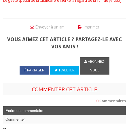
Le geste spécial de la Chancelière Merkel à l’égard de la Tunisie (Vidéo)
Envoyer à un ami
Imprimer
VOUS AIMEZ CET ARTICLE ? PARTAGEZ-LE AVEC
VOS AMIS !
ABONNEZ-
PARTAGER
TWEETER
VOUS
COMMENTER CET ARTICLE
0
Commentaires
Ecrire un commentaire
Commenter