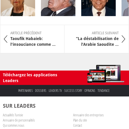
ARTICLE PRÉCÉDENT
ARTICLE SUIVANT
Taoufik Habaieb:
‘’La déstabilisation de
l'insouciance comme ...
l’Arabie Saoudite ...
Téléchargez les applications
Leaders
PARTENAIRES
DOSSIERS
LEADERS TV
SUCCESS STORY
OPINIONS
TENDANCE
SUR LEADERS
Actualités Tunisie
Annuaire des entreprises
Annuaire de personnalités
Plan du site
Qui sommes nous
Contact