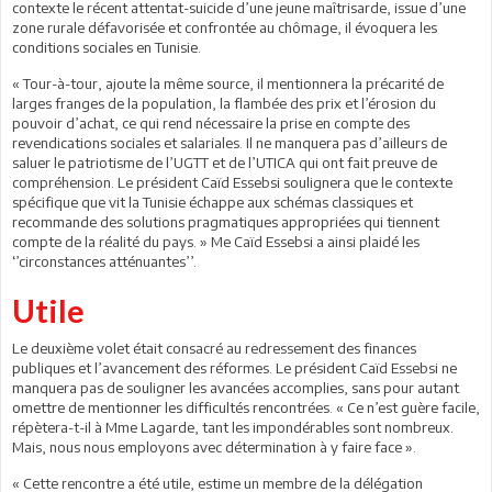
contexte le récent attentat-suicide d’une jeune maîtrisarde, issue d’une
zone rurale défavorisée et confrontée au chômage, il évoquera les
conditions sociales en Tunisie.
« Tour-à-tour, ajoute la même source, il mentionnera la précarité de
larges franges de la population, la flambée des prix et l’érosion du
pouvoir d’achat, ce qui rend nécessaire la prise en compte des
revendications sociales et salariales. Il ne manquera pas d’ailleurs de
saluer le patriotisme de l’UGTT et de l’UTICA qui ont fait preuve de
compréhension. Le président Caïd Essebsi soulignera que le contexte
spécifique que vit la Tunisie échappe aux schémas classiques et
recommande des solutions pragmatiques appropriées qui tiennent
compte de la réalité du pays. » Me Caïd Essebsi a ainsi plaidé les
‘’circonstances atténuantes’’.
Utile
Le deuxième volet était consacré au redressement des finances
publiques et l’avancement des réformes. Le président Caïd Essebsi ne
manquera pas de souligner les avancées accomplies, sans pour autant
omettre de mentionner les difficultés rencontrées. « Ce n’est guère facile,
répètera-t-il à Mme Lagarde, tant les impondérables sont nombreux.
Mais, nous nous employons avec détermination à y faire face ».
« Cette rencontre a été utile, estime un membre de la délégation