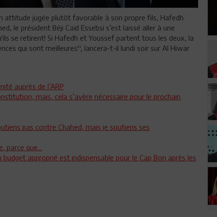
attitude jugée plutôt favorable à son propre fils, Hafedh
, le président Béji Caïd Essebsi s’est laissé aller à une
'ils se retirent! Si Hafedh et Youssef partent tous les deux, la
s qui sont meilleures'', lancera-t-il lundi soir sur Al Hiwar
imité auprès de l’ARP
onstitution, mais, cela s’avère nécessaire pour le prochain
 soutiens pas contre Chahed, mais je soutiens ses
e, parce que...
 budget approprié est indispensable pour le Cap Bon après les