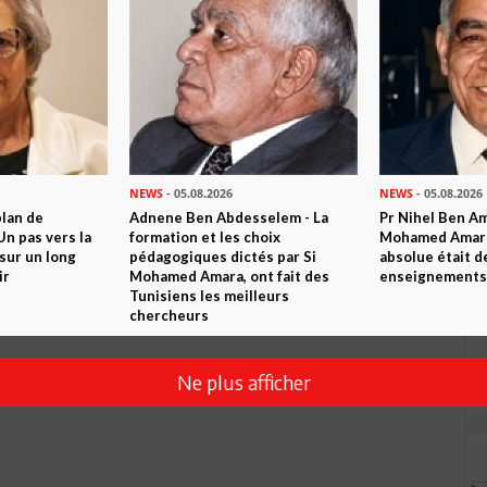
Envoyer
NEWS
- 05.08.2026
NEWS
- 05.08.2026
plan de
Adnene Ben Abdesselem - La
Pr Nihel Ben Am
n pas vers la
formation et les choix
Mohamed Amara:
sur un long
pédagogiques dictés par Si
absolue était d
ir
Mohamed Amara, ont fait des
enseignements 
Tunisiens les meilleurs
chercheurs
Ne plus afficher