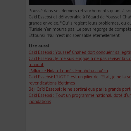
Poussé dans ses derniers retranchements quant à son 
Caïd Essebsi et défavorable à l’égard de Youssef Chahed
grande envolée. ''Qu'ils règlent leurs problèmes, ou qu
Tunisie n’en mourra pas. Le pays regorge de compétence
Ettounsi. "Nul n'est indispensable éternellement''
Lire aussi
Caïd Essebsi : Youssef Chahed doit conquérir sa légit
Caïd Essebsi : Je me suis engagé à ne pas réviser la C
mandat
L'alliance Nidaa Tounès-Ennahdha a vécu
Caïd Essebsi: L’UGTT est un pilier de l’Etat, je ne la
revendications légitimes
Béji Caïd Essebsi : Je ne sortirai que par la grande port
Caïd Essebsi : Tout un programme national, doté d’un
inondations