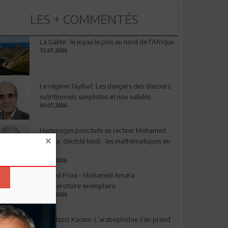
LES + COMMENTÉS
La Galite : le joyau le plus au nord de l'Afrique
12.07.2026
Le régime Tayibat: Les dangers des discours
nutritionnels simplistes et non validés
09.07.2026
Hommages ponctués au recteur Mohamed
Amara, décédé lundi : les mathématiques en
deuil
03.08.2026
Ahmed Friaa - Mohamed Amara:
l’Universitaire exemplaire
04.08.2026
Abdelaziz Kacem: L’arabophobie s’en prend