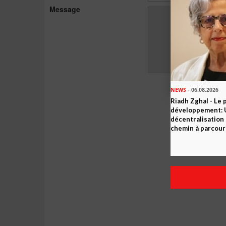
Message
NEWS
- 06.08.2026
Riadh Zghal - Le 
développement: U
décentralisation 
chemin à parcour