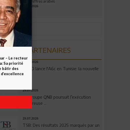
aux chiffres arabes
09.07.2026
PARTENAIRES
ar – Le recteur
04.08.2026
 Sa priorité
OPPO lance l'A6c en Tunisie: la nouvelle
e bâtir des
d’excellence
...
29.07.2026
Le Groupe QNB poursuit l’exécution
rigoureuse ...
29.07.2026
TSB: Des résultats 2025 marqués par un