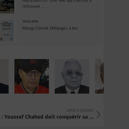
Hammam-Lif: Une ville qui cherche à
retrouver ...
10.03.2026
Mongi Chemli: Mélanges à lire
ARTICLE SUIVANT
 : Youssef Chahed doit conquérir sa ...