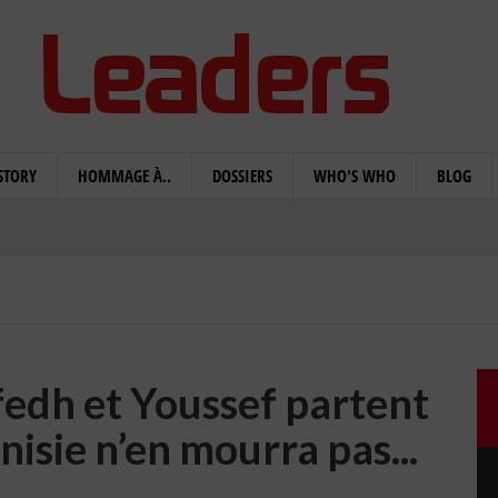
STORY
HOMMAGE À..
DOSSIERS
WHO'S WHO
BLOG
afedh et Youssef partent
nisie n’en mourra pas...