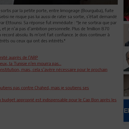
ortis par la petite porte, entre limogeage (Bourguiba), fuite
sebsi ne risque pas lui aussi de rater sa sortie, s’était demandé
war Ettounsi. Sa réponse fut immédiate : ''Je ne sortirai que par
, et je n’ai pas d’ambition personnelle. Plus de 1million 870
record absolu. Ils m’ont fait confiance. Je dois continuer à
térêts ou ceux qui ont des intérêts."
imité auprès de l’ARP
eux, la Tunisie n’en mourra pas...
onstitution, mais, cela s’avère nécessaire pour le prochain
 soutiens pas contre Chahed, mais je soutiens ses
 budget approprié est indispensable pour le Cap Bon après les