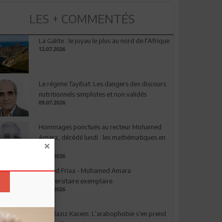
LES + COMMENTÉS
La Galite : le joyau le plus au nord de l'Afrique
12.07.2026
Le régime Tayibat: Les dangers des discours
nutritionnels simplistes et non validés
09.07.2026
Hommages ponctués au recteur Mohamed
Amara, décédé lundi : les mathématiques en
deuil
03.08.2026
Ahmed Friaa - Mohamed Amara:
l’Universitaire exemplaire
04.08.2026
Abdelaziz Kacem: L’arabophobie s’en prend