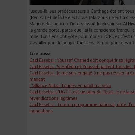
Jusque-là, ses prédécesseurs à Carthage étaient tous s
(Ben Ali) et défaite électorale (Marzouki). Béji Caïd Es
Mariem Belcadhi qui l’interviewait lundi soir sur Al Hi
la grande porte, parce que j’ai la conscience tranquille
mille Tunisiens ont voté pour moi en 2014, et c’est un 
travailler pour le peuple tunisiens, et non pour des in
Lire aussi
Caïd Essebsi : Youssef Chahed doit conquérir sa légit
Caïd Essebsi : Si Hafedh et Youssef partent tous les d
Caïd Essebsi : Je me suis engagé à ne pas réviser la C
mandat
L'alliance Nidaa Tounès-Ennahdha a vécu
Caïd Essebsi: L’UGTT est un pilier de l’Etat, je ne la
revendications légitimes
Caïd Essebsi : Tout un programme national, doté d’un
inondations