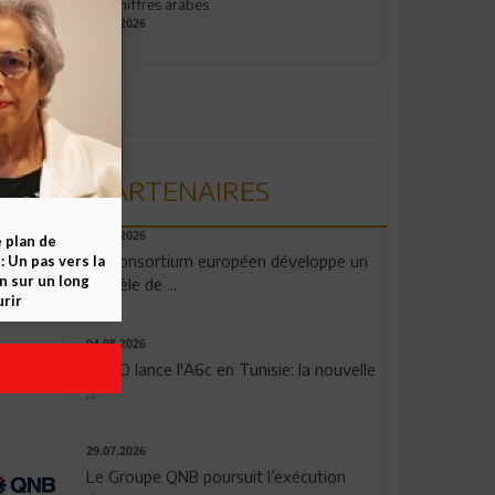
aux chiffres arabes
09.07.2026
PARTENAIRES
06.08.2026
e plan de
Un consortium européen développe un
 Un pas vers la
n sur un long
modèle de ...
rir
04.08.2026
OPPO lance l'A6c en Tunisie: la nouvelle
...
29.07.2026
Le Groupe QNB poursuit l’exécution