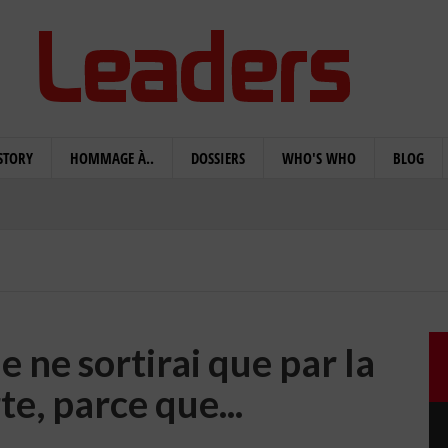
STORY
HOMMAGE À..
DOSSIERS
WHO'S WHO
BLOG
Je ne sortirai que par la
e, parce que...