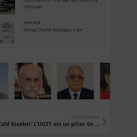
Hammam-Lif: Une ville qui cherche à
retrouver ...
10.03.2026
Mongi Chemli: Mélanges à lire
ARTICLE SUIVANT
Caïd Essebsi: L’UGTT est un pilier de ...