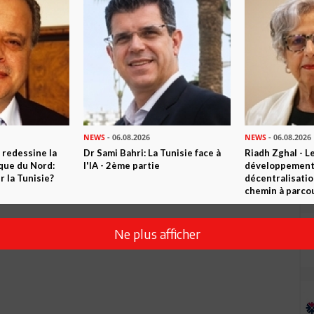
Envoyer
NEWS
- 06.08.2026
NEWS
- 06.08.2026
 redessine la
Dr Sami Bahri: La Tunisie face à
Riadh Zghal - L
ique du Nord:
l'IA - 2ème partie
développement:
 la Tunisie?
décentralisatio
chemin à parcou
Ne plus afficher