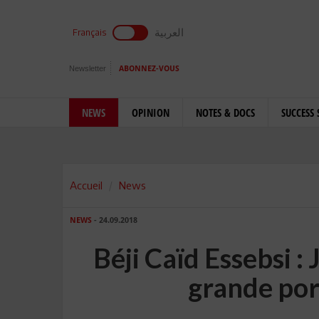
العربية
Français
Newsletter
ABONNEZ-VOUS
NEWS
OPINION
NOTES & DOCS
SUCCESS 
Accueil
News
NEWS
- 24.09.2018
Béji Caïd Essebsi : 
grande port