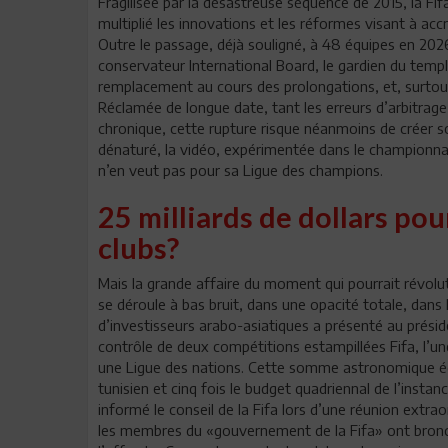
Fragilisée par la désastreuse séquence de 2015, la Fifa
multiplié les innovations et les réformes visant à accro
Outre le passage, déjà souligné, à 48 équipes en 2026,
conservateur International Board, le gardien du temple
remplacement au cours des prolongations, et, surtout, 
Réclamée de longue date, tant les erreurs d’arbitrage
chronique, cette rupture risque néanmoins de créer 
dénaturé, la vidéo, expérimentée dans le championnat i
n’en veut pas pour sa Ligue des champions.
25 milliards de dollars p
clubs?
Mais la grande affaire du moment qui pourrait révolut
se déroule à bas bruit, dans une opacité totale, dans 
d’investisseurs arabo-asiatiques a présenté au préside
contrôle de deux compétitions estampillées Fifa, l’un
une Ligue des nations. Cette somme astronomique équiv
tunisien et cinq fois le budget quadriennal de l’instanc
informé le conseil de la Fifa lors d’une réunion extra
les membres du «gouvernement de la Fifa» ont bronché,