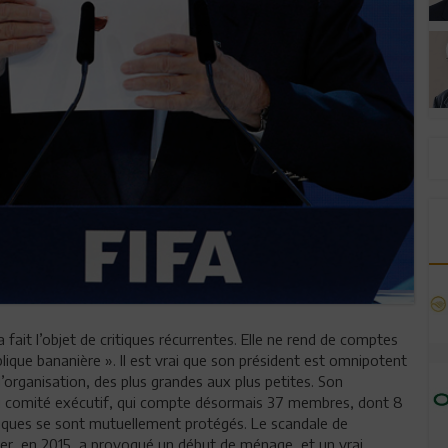
 fait l’objet de critiques récurrentes. Elle ne rend de comptes
lique bananière ». Il est vrai que son président est omnipotent
 l’organisation, des plus grandes aux plus petites. Son
du comité exécutif, qui compte désormais 37 membres, dont 8
ciques se sont mutuellement protégés. Le scandale de
tter, en 2015, a provoqué un début de ménage, et un vrai