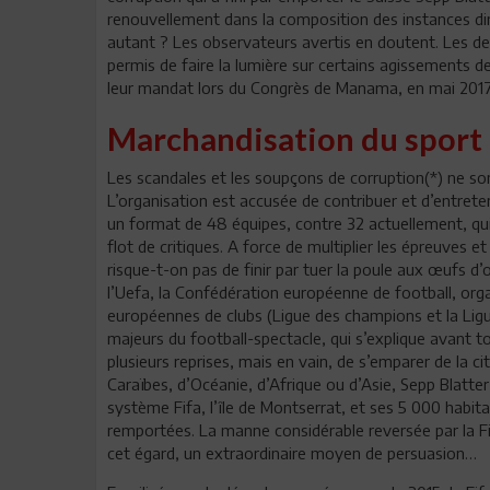
renouvellement dans la composition des instances dir
autant ? Les observateurs avertis en doutent. Les de
permis de faire la lumière sur certains agissements de
leur mandat lors du Congrès de Manama, en mai 201
Marchandisation du sport 
Les scandales et les soupçons de corruption(*) ne sont
L’organisation est accusée de contribuer et d’entrete
un format de 48 équipes, contre 32 actuellement, qui
flot de critiques. A force de multiplier les épreuves e
risque-t-on pas de finir par tuer la poule aux œufs d’
l’Uefa, la Confédération européenne de football, orga
européennes de clubs (Ligue des champions et la Ligu
majeurs du football-spectacle, qui s’explique avant t
plusieurs reprises, mais en vain, de s’emparer de la ci
Caraïbes, d’Océanie, d’Afrique ou d’Asie, Sepp Blatter
système Fifa, l’île de Montserrat, et ses 5 000 habi
remportées. La manne considérable reversée par la Fif
cet égard, un extraordinaire moyen de persuasion…