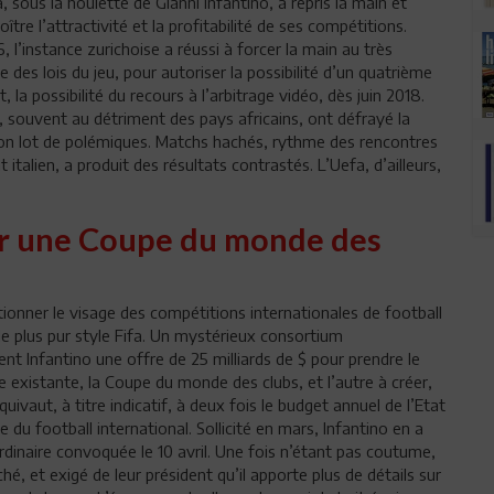
, sous la houlette de Gianni Infantino, a repris la main et
ître l’attractivité et la profitabilité de ses compétitions.
 l’instance zurichoise a réussi à forcer la main au très
 des lois du jeu, pour autoriser la possibilité d’un quatrième
la possibilité du recours à l’arbitrage vidéo, dès juin 2018.
, souvent au détriment des pays africains, ont défrayé la
son lot de polémiques. Matchs hachés, rythme des rencontres
talien, a produit des résultats contrastés. L’Uefa, d’ailleurs,
our une Coupe du monde des
ionner le visage des compétitions internationales de football
le plus pur style Fifa. Un mystérieux consortium
nt Infantino une offre de 25 milliards de $ pour prendre le
e existante, la Coupe du monde des clubs, et l’autre à créer,
aut, à titre indicatif, à deux fois le budget annuel de l’Etat
e du football international. Sollicité en mars, Infantino en a
ordinaire convoquée le 10 avril. Une fois n’étant pas coutume,
 et exigé de leur président qu’il apporte plus de détails sur