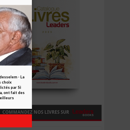
esselem - La
s choix
ctés par Si
 ont fait des
eilleurs
COMMANDEZ NOS LIVRES SUR