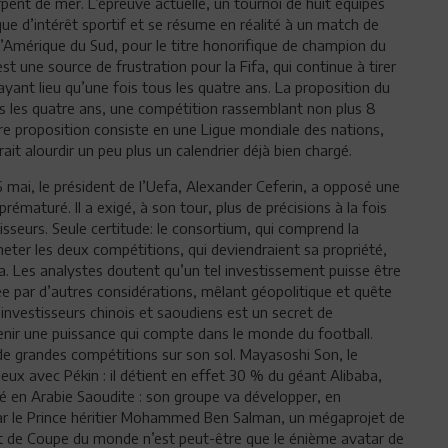
pent de mer. L’épreuve actuelle, un tournoi de huit équipes
ue d’intérêt sportif et se résume en réalité à un match de
’Amérique du Sud, pour le titre honorifique de champion du
t une source de frustration pour la Fifa, qui continue à tirer
ayant lieu qu’une fois tous les quatre ans. La proposition du
s les quatre ans, une compétition rassemblant non plus 8
tre proposition consiste en une Ligue mondiale des nations,
rait alourdir un peu plus un calendrier déjà bien chargé.
 mai, le président de l’Uefa, Alexander Ceferin, a opposé une
 prématuré. Il a exigé, à son tour, plus de précisions à la fois
tisseurs. Seule certitude: le consortium, qui comprend la
heter les deux compétitions, qui deviendraient sa propriété,
a. Les analystes doutent qu’un tel investissement puisse être
e par d’autres considérations, mêlant géopolitique et quête
’investisseurs chinois et saoudiens est un secret de
venir une puissance qui compte dans le monde du football.
e grandes compétitions sur son sol. Mayasoshi Son, le
ux avec Pékin : il détient en effet 30 % du géant Alibaba,
qué en Arabie Saoudite : son groupe va développer, en
par le Prince héritier Mohammed Ben Salman, un mégaprojet de
et de Coupe du monde n’est peut-être que le énième avatar de