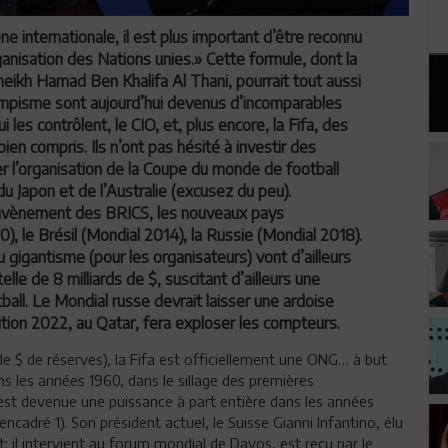
ne internationale, il est plus important d’être reconnu
ganisation des Nations unies.» Cette formule, dont la
Cheikh Hamad Ben Khalifa Al Thani, pourrait tout aussi
’olympisme sont aujourd’hui devenus d’incomparables
les contrôlent, le CIO, et, plus encore, la Fifa, des
bien compris. Ils n’ont pas hésité à investir des
er l’organisation de la Coupe du monde de football
u Japon et de l’Australie (excusez du peu).
’avènement des BRICS, les nouveaux pays
10), le Brésil (Mondial 2014), la Russie (Mondial 2018).
u gigantisme (pour les organisateurs) vont d’ailleurs
telle de 8 milliards de $, suscitant d’ailleurs une
ball. Le Mondial russe devrait laisser une ardoise
’édition 2022, au Qatar, fera exploser les compteurs.
 de $ de réserves), la Fifa est officiellement une ONG… à but
s les années 1960, dans le sillage des premières
st devenue une puissance à part entière dans les années
ncadré 1). Son président actuel, le Suisse Gianni Infantino, élu
: il intervient au forum mondial de Davos, est reçu par le