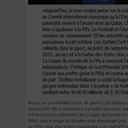
«Aujourd’hui, si vous voulez peser sur la scè
au Comité international olympique qu’à l’Or
paternité revient à l’ancien émir du Qatar, 
bien s’appliquer à la Fifa. Le football et l
moyens de rayonnement. Et les autorités qui 
puissances à part entière. Les Qataris l’ont 
milliards dans le sport, au point de remport
2022, au nez et à la barbe des Etats-Unis, d
La Coupe du monde de la Fifa a consacré l
industrialisés : l’Afrique du Sud (Mondial 20
Course aux profits (pour la Fifa) et course a
de pair : l’édition brésilienne a coûté la baga
grogne inattendue dans « la patrie » du foot
oscillant entre 10 et 13 milliards de $. Et l
Assise sur un véritable trésor de guerre (1,65 milliard
non lucratif. Elle a commencé à prendre son essor dan
retransmissions télévisées des Coupes du monde et e
1980, sous le règne du Brésilien Joao Havelange (voir e
en 2016, jouit d’un statut comparable à un chef d’Etat