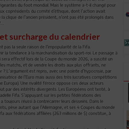
igeantes du foot mondial. Mais le système a-t-il changé pour
ux coprésidents du comité d’éthique, dont l’action avait
 la clique de l’ancien président, n’ont pas été prolongés dans
7…
et surcharge du calendrier
 pas la seule raison de l’impopularité de la Fifa.
nir la tendance à la marchandisation du sport-roi. Le passage à
 sera effectif lors de la Coupe du monde 2026, a suscité un
t les matchs, et de vendre les droits aux plus offrants, ne
or ? L’argument est repris, avec une pointe d’hypocrisie, par
nisatrice de l’Euro mais aussi des très lucratives compétitions
e Europa). Une rivalité féroce oppose ces deux acteurs
out par des intérêts divergents. Les Européens ont tenté, à
tadelle Fifa. S’appuyant sur les petites fédérations des
 a toujours réussi à contrecarrer leurs desseins. Dans le
tants, pèse autant que l’Allemagne, et ses 4 Coupes du monde
a aux fédérations affiliées (263 millions de $) constitue, à