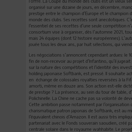
l’offre. La Coupe du monde des clubs est un vieux ser
organisé sur une dizaine de jours, en décembre, manq
prestige entre le champion d’Europe et le champion d
monde des clubs. Ses recettes sont anecdotiques. C’es
l’essentiel de ses recettes d’une seule compétition n’
consortium vise à organiser, dès l’automne 2021, tou
mais 24 équipes (dont 12 histoire européennes). L’au
jouée tous les deux ans, par huit sélections, qui viend
Les négociations s’annoncent cependant ardues: le 16
fin de non-recevoir au projet d’Infantino, qu’il jugeait
sur la nature des compétitions et l’identité des inves
holding japonaise Softbank, est pressé. Il souhaite ac
en échange de colossales royalties reversées à la Fif
amorti, même en douze ans. Son action est-elle dicté
de prestige ? La présence, au sein du tour de table, d
Polichinelle. La Chine ne cache pas sa volonté de de
Cette ambition passe notamment par l’organisation d
charismatique patron japonais de Softbank, est au mie
l’équivalent chinois d’Amazon. Il est aussi très impli
partenariat avec le Fonds souverain saoudien, créé 
centrale solaire dans le royaume wahhabite. Le proj