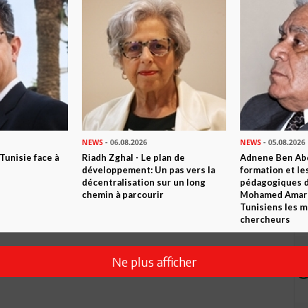
Envoyer
NEWS
- 06.08.2026
NEWS
- 05.08.2026
 Tunisie face à
Riadh Zghal - Le plan de
Adnene Ben Abd
développement: Un pas vers la
formation et le
décentralisation sur un long
pédagogiques di
chemin à parcourir
Mohamed Amara,
Tunisiens les m
chercheurs
Ne plus afficher