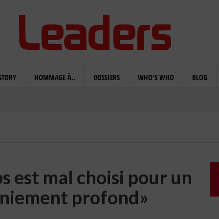
STORY
HOMMAGE À..
DOSSIERS
WHO'S WHO
BLOG
s est mal choisi pour un
aniement profond»