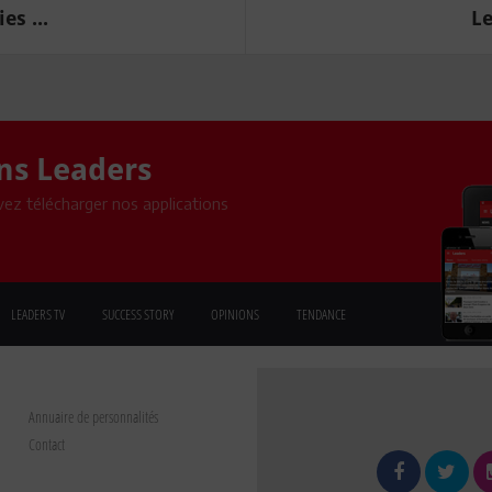
es ...
Le
ons Leaders
ez télécharger nos applications
LEADERS TV
SUCCESS STORY
OPINIONS
TENDANCE
Annuaire de personnalités
Contact