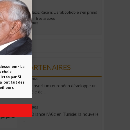
Abdelaziz Kacem: L’arabophobie s’en prend
aux chiffres arabes
09.07.2026
PARTENAIRES
esselem - La
s choix
ctés par Si
06.08.2026
 ont fait des
Un consortium européen développe un
eilleurs
modèle de ...
04.08.2026
OPPO lance l'A6c en Tunisie: la nouvelle
...