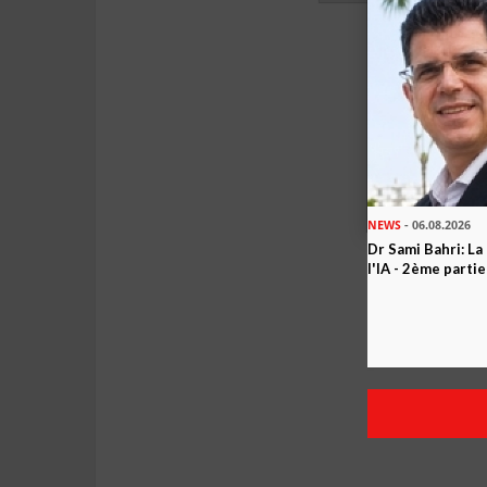
NEWS
- 06.08.2026
Dr Sami Bahri: La
l'IA - 2ème partie