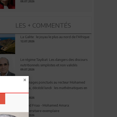
08.07.2026
LES + COMMENTÉS
La Galite : le joyau le plus au nord de l'Afrique
12.07.2026
Le régime Tayibat: Les dangers des discours
nutritionnels simplistes et non validés
09.07.2026
Hommages ponctués au recteur Mohamed
Amara, décédé lundi : les mathématiques en
deuil
03.08.2026
Ahmed Friaa - Mohamed Amara:
l’Universitaire exemplaire
04.08.2026