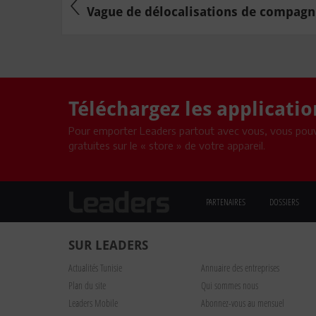
Vague de délocalisations de compagni
Téléchargez les applicati
Pour emporter Leaders partout avec vous, vous pouv
gratuites sur le « store » de votre appareil.
PARTENAIRES
DOSSIERS
SUR LEADERS
Actualités Tunisie
Annuaire des entreprises
Plan du site
Qui sommes nous
Leaders Mobile
Abonnez-vous au mensuel