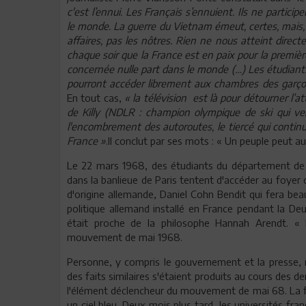
c'est l’ennui. Les Français s’ennuient. Ils ne partici
le monde. La guerre du Vietnam émeut, certes, mais, e
affaires, pas les nôtres. Rien ne nous atteint directe
chaque soir que la France est en paix pour la première 
concernée nulle part dans le monde (…) Les étudiants 
pourront accéder librement aux chambres des garço
En tout cas,
« la télévision est là pour détourner l’a
de Killy (NDLR : champion olympique de ski qui ven
l'encombrement des autoroutes, le tiercé qui continue
France »
.Il conclut par ses mots : « Un peuple peut au
Le 22 mars 1968, des étudiants du département de s
dans la banlieue de Paris tentent d'accéder au foyer d
d'origine allemande, Daniel Cohn Bendit qui fera beauc
politique allemand installé en France pendant la De
était proche de la philosophe Hannah Arendt. « 
mouvement de mai 1968.
Personne, y compris le gouvernement et la presse, n
des faits similaires s'étaient produits au cours des 
l'élément déclencheur du mouvement de mai 68. La 
un ciel bleu. Deux mois plus tard, les universités fra