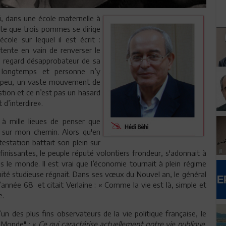
, dans une école maternelle à
aute que trois pommes se dirige
ole sur lequel il est écrit :
 tente en vain de renverser le
e regard désapprobateur de sa
s longtemps et personne n’y
is peu, un vaste mouvement de
stion et ce n’est pas un hasard
t d’interdire».
 à mille lieues de penser que
ire sur mon chemin. Alors qu'en
estation battait son plein sur
inissantes, le peuple réputé volontiers frondeur, s'adonnait à
s le monde. Il est vrai que l’économie tournait à plein régime
ité studieuse régnait. Dans ses vœux du Nouvel an, le général
’année 68 et citait Verlaine : « Comme la vie est là, simple et
e.
’un des plus fins observateurs de la vie politique française, le
e Monde" : «
Ce qui caractérise actuellement notre vie publique,