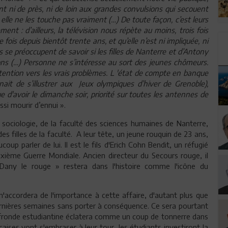
pent ni de près, ni de loin aux grandes convulsions qui secouent
lle ne les touche pas vraiment (…) De toute façon, c’est leurs
ment : d’ailleurs, la télévision nous répète au moins, trois fois
fois depuis bientôt trente ans, et qu’elle n’est ni impliquée, ni
se préoccupent de savoir si les filles de Nanterre et d’Antony
ns (…) Personne ne s’intéresse au sort des jeunes chômeurs.
ttention vers les vrais problèmes. L 'état de compte en banque
ait de s’illustrer aux Jeux olympiques d’hiver de Grenoble),
 d'avoir le dimanche soir, priorité sur toutes les antennes de
ssi mourir d’ennui ».
ociologie, de la faculté des sciences humaines de Nanterre,
es filles de la faculté. A leur tête, un jeune rouquin de 23 ans,
oup parler de lui. Il est le fils d'Erich Cohn Bendit, un réfugié
uxième Guerre Mondiale. Ancien directeur du Secours rouge, il
Dany le rouge » restera dans l'histoire comme l'icône du
'accordera de l'importance à cette affaire, d'autant plus que
dernières semaines sans porter à conséquence. Ce sera pourtant
fronde estudiantine éclatera comme un coup de tonnerre dans
nçaises vont s'embraser à leur tour, les étudiants investiront la