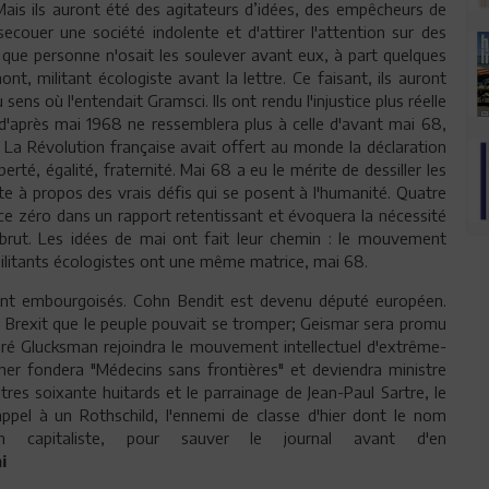
Mais ils auront été des agitateurs d’idées, des empêcheurs de
couer une société indolente et d'attirer l'attention sur des
 que personne n'osait les soulever avant eux, à part quelques
 militant écologiste avant la lettre. Ce faisant, ils auront
sens où l'entendait Gramsci. Ils ont rendu l'injustice plus réelle
e d'après mai 1968 ne ressemblera plus à celle d'avant mai 68,
. La Révolution française avait offert au monde la déclaration
erté, égalité, fraternité. Mai 68 a eu le mérite de dessiller les
te à propos des vrais défis qui se posent à l'humanité. Quatre
ce zéro dans un rapport retentissant et évoquera la nécessité
 brut. Les idées de mai ont fait leur chemin : le mouvement
 militants écologistes ont une même matrice, mai 68.
ont embourgoisés. Cohn Bendit est devenu député européen.
du Brexit que le peuple pouvait se tromper; Geismar sera promu
dré Glucksman rejoindra le mouvement intellectuel d'extrême-
er fondera "Médecins sans frontières" et deviendra ministre
tres soixante huitards et le parrainage de Jean-Paul Sartre, le
 appel à un Rothschild, l'ennemi de classe d'hier dont le nom
 capitaliste, pour sauver le journal avant d'en
i