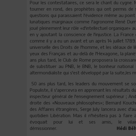
Pour les contestataires, ce sera le chant du cygne. 
tourner en rond, des prophètes qui ont permis de se
questions qui paraissaient l'évidence même au point
lunatiques marginaux comme l'agronome René Dumont,
joué pleinement leur rôle «d'intellectuel organique» au 
en y ajoutant la conscience de l'injustice. La Franc
comme il y a eu un avant et un après 14 juillet 1789
universelle des Droits de l'homme, et les idéaux de lib
yeux des Français et au-delà de l'Hexagone, la planè
ans plus tard, le Club de Rome proposera la croissan
de substituer au PNB, le BNB, le bonheur national
altermondialiste qui s'est développé par la suite,les
50 ans plus tard, les leaders du mouvement se s
Populiste, il s'apercevra en apprenant les résultats 
inspecteur général de l'enseignement supérieur ; An
droite des «Nouveaux philosophes»; Bernard Kouchn
des Affaires étrangères, Serge July lancera avec d'au
quotidien Libération. Mais il n'hésitera pas à faire
évoquait pour lui et ses amis, le vilain
démissionner.
Hédi Béh