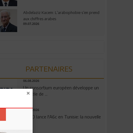
Abdelaziz Kacem: L’arabophobie s’en prend
aux chiffres arabes
09.07.2026
PARTENAIRES
06.08.2026
Un consortium européen développe un
modèle de ...
04.08.2026
OPPO lance l'A6c en Tunisie: la nouvelle
...