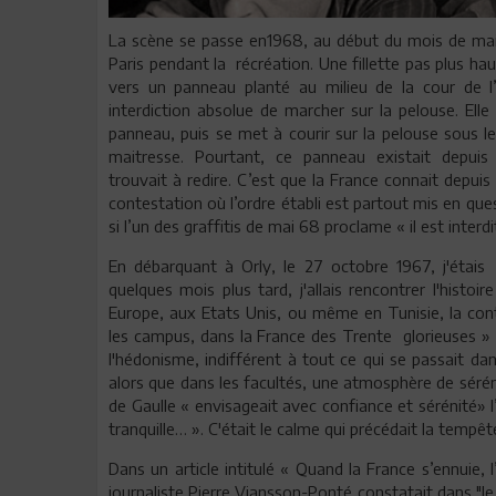
La scène se passe en1968, au début du mois de mai
Paris pendant la récréation. Une fillette pas plus h
vers un panneau planté au milieu de la cour de l’éc
interdiction absolue de marcher sur la pelouse. Elle
panneau, puis se met à courir sur la pelouse sous l
maitresse. Pourtant, ce panneau existait depui
trouvait à redire. C’est que la France connait depu
contestation où l’ordre établi est partout mis en que
si l’un des graffitis de mai 68 proclame « il est interdi
En débarquant à Orly, le 27 octobre 1967, j'étais
quelques mois plus tard, j'allais rencontrer l'histo
Europe, aux Etats Unis, ou même en Tunisie, la cont
les campus, dans la France des Trente glorieuses » f
l'hédonisme, indifférent à tout ce qui se passait dan
alors que dans les facultés, une atmosphère de sérén
de Gaulle « envisageait avec confiance et sérénité» l
tranquille… ». C'était le calme qui précédait la tempêt
Dans un article intitulé « Quand la France s’ennuie, l
journaliste Pierre Viansson-Ponté constatait dans "l