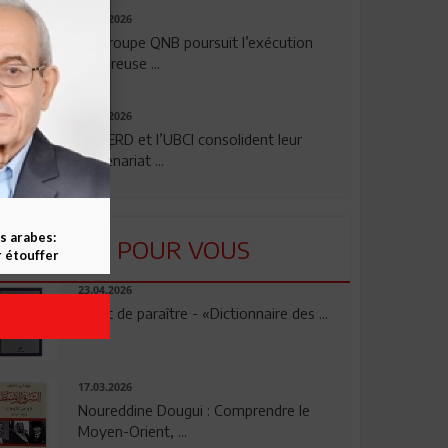
29.07.2026
Le Groupe QNB poursuit l’exécution
rigoureuse ...
24.07.2026
La BERD et l’UBCI consolident leur
partenariat ...
s arabes:
LU POUR VOUS
 étouffer
23.04.2026
Vient de paraître - «Dictionnaire des ...
17.03.2026
Noureddine Dougui : Comprendre le
Moyen-Orient, ...