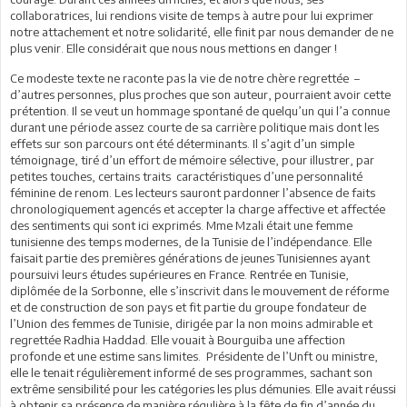
collaboratrices, lui rendions visite de temps à autre pour lui exprimer
notre attachement et notre solidarité, elle finit par nous demander de ne
plus venir. Elle considérait que nous nous mettions en danger !
Ce modeste texte ne raconte pas la vie de notre chère regrettée –
d’autres personnes, plus proches que son auteur, pourraient avoir cette
prétention. Il se veut un hommage spontané de quelqu’un qui l’a connue
durant une période assez courte de sa carrière politique mais dont les
effets sur son parcours ont été déterminants. Il s’agit d’un simple
témoignage, tiré d’un effort de mémoire sélective, pour illustrer, par
petites touches, certains traits caractéristiques d’une personnalité
féminine de renom. Les lecteurs sauront pardonner l’absence de faits
chronologiquement agencés et accepter la charge affective et affectée
des sentiments qui sont ici exprimés. Mme Mzali était une femme
tunisienne des temps modernes, de la Tunisie de l’indépendance. Elle
faisait partie des premières générations de jeunes Tunisiennes ayant
poursuivi leurs études supérieures en France. Rentrée en Tunisie,
diplômée de la Sorbonne, elle s’inscrivit dans le mouvement de réforme
et de construction de son pays et fit partie du groupe fondateur de
l’Union des femmes de Tunisie, dirigée par la non moins admirable et
regrettée Radhia Haddad. Elle vouait à Bourguiba une affection
profonde et une estime sans limites. Présidente de l’Unft ou ministre,
elle le tenait régulièrement informé de ses programmes, sachant son
extrême sensibilité pour les catégories les plus démunies. Elle avait réussi
à obtenir sa présence de manière régulière à la fête de fin d’année du