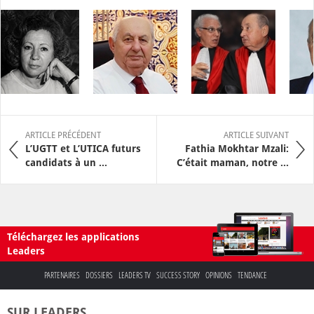
ARTICLE PRÉCÉDENT
ARTICLE SUIVANT
L’UGTT et L’UTICA futurs
Fathia Mokhtar Mzali:
candidats à un ...
C’était maman, notre ...
Téléchargez les applications
Leaders
PARTENAIRES
DOSSIERS
LEADERS TV
SUCCESS STORY
OPINIONS
TENDANCE
SUR LEADERS