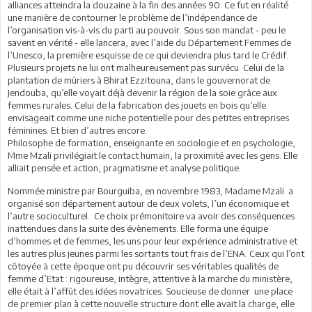
alliances atteindra la douzaine à la fin des années 90. Ce fut en réalité
une manière de contourner le problème de l’indépendance de
l’organisation vis-à-vis du parti au pouvoir. Sous son mandat - peu le
savent en vérité - elle lancera, avec l’aide du Département Femmes de
l’Unesco, la première esquisse de ce qui deviendra plus tard le Crédif.
Plusieurs projets ne lui ont malheureusement pas survécu. Celui de la
plantation de mûriers à Bhirat Ezzitouna, dans le gouvernorat de
Jendouba, qu’elle voyait déjà devenir la région de la soie grâce aux
femmes rurales. Celui de la fabrication des jouets en bois qu’elle
envisageait comme une niche potentielle pour des petites entreprises
féminines. Et bien d’autres encore.
Philosophe de formation, enseignante en sociologie et en psychologie,
Mme Mzali privilégiait le contact humain, la proximité avec les gens. Elle
alliait pensée et action, pragmatisme et analyse politique.
Nommée ministre par Bourguiba, en novembre 1983, Madame Mzali a
organisé son département autour de deux volets, l’un économique et
l’autre socioculturel. Ce choix prémonitoire va avoir des conséquences
inattendues dans la suite des évènements. Elle forma une équipe
d’hommes et de femmes, les uns pour leur expérience administrative et
les autres plus jeunes parmi les sortants tout frais de l’ENA. Ceux qui l’ont
côtoyée à cette époque ont pu découvrir ses véritables qualités de
femme d’Etat : rigoureuse, intègre, attentive à la marche du ministère,
elle était à l’affût des idées novatrices. Soucieuse de donner une place
de premier plan à cette nouvelle structure dont elle avait la charge, elle