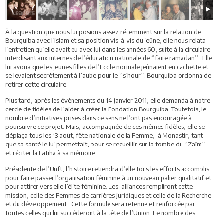
À la question que nous lui posions assez récemment sur la relation de
Bourguiba avec l’islam et sa position vis-à-vis du jeûne, elle nous relata
l’entretien qu’elle avait eu avec lui dans les années 60, suite à la circulaire
interdisant aux internes de l’éducation nationale de ‘’faire ramadan’’. Elle
lui avoua que les jeunes filles de l’Ecole normale jeûnaient en cachette et
se levaient secrètement à l’aube pour le ‘’s’hour’’. Bourguiba ordonna de
retirer cette circulaire.
Plus tard, après les évènements du 14 janvier 2011, elle demanda à notre
cercle de fidèles de l’aider à créer la Fondation Bourguiba. Toutefois, le
nombre d’initiatives prises dans ce sens ne l’ont pas encouragée à
poursuivre ce projet. Mais, accompagnée de ces mêmes fidèles, elle se
déplaça tous les 13 août, fête nationale de la Femme, à Monastir, tant
que sa santé le lui permettait, pour se recueillir sur la tombe du ‘’Zaïm’’
et réciter la Fatiha à sa mémoire.
Présidente de l’Unft, l’histoire retiendra d’elle tous les efforts accomplis
pour faire passer l’organisation féminine à un nouveau palier qualitatif et
pour attirer vers elle l’élite féminine. Les alliances rempliront cette
mission, celle des Femmes de carrières juridiques et celle de la Recherche
et du développement. Cette formule sera retenue et renforcée par
toutes celles qui lui succéderont à la tête de l’Union. Le nombre des