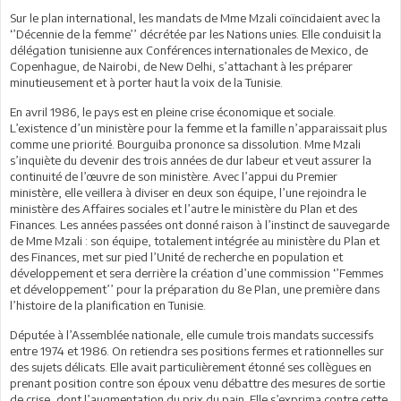
Sur le plan international, les mandats de Mme Mzali coïncidaient avec la
‘’Décennie de la femme’’ décrétée par les Nations unies. Elle conduisit la
délégation tunisienne aux Conférences internationales de Mexico, de
Copenhague, de Nairobi, de New Delhi, s’attachant à les préparer
minutieusement et à porter haut la voix de la Tunisie.
En avril 1986, le pays est en pleine crise économique et sociale.
L’existence d’un ministère pour la femme et la famille n’apparaissait plus
comme une priorité. Bourguiba prononce sa dissolution. Mme Mzali
s’inquiète du devenir des trois années de dur labeur et veut assurer la
continuité de l’œuvre de son ministère. Avec l’appui du Premier
ministère, elle veillera à diviser en deux son équipe, l’une rejoindra le
ministère des Affaires sociales et l’autre le ministère du Plan et des
Finances. Les années passées ont donné raison à l’instinct de sauvegarde
de Mme Mzali : son équipe, totalement intégrée au ministère du Plan et
des Finances, met sur pied l’Unité de recherche en population et
développement et sera derrière la création d’une commission ‘’Femmes
et développement’’ pour la préparation du 8e Plan, une première dans
l’histoire de la planification en Tunisie.
Députée à l’Assemblée nationale, elle cumule trois mandats successifs
entre 1974 et 1986. On retiendra ses positions fermes et rationnelles sur
des sujets délicats. Elle avait particulièrement étonné ses collègues en
prenant position contre son époux venu débattre des mesures de sortie
de crise, dont l’augmentation du prix du pain. Elle s’exprima contre cette