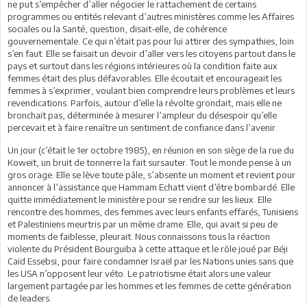
ne put s’empêcher d’aller négocier le rattachement de certains
programmes ou entités relevant d’autres ministères comme les Affaires
sociales ou la Santé, question, disait-elle, de cohérence
gouvernementale. Ce qui n’était pas pour lui attirer des sympathies, loin
s’en faut. Elle se faisait un devoir d’aller vers les citoyens partout dans le
pays et surtout dans les régions intérieures où la condition faite aux
femmes était des plus défavorables. Elle écoutait et encourageait les
femmes à s’exprimer, voulant bien comprendre leurs problèmes et leurs
revendications. Parfois, autour d’elle la révolte grondait, mais elle ne
bronchait pas, déterminée à mesurer l’ampleur du désespoir qu’elle
percevait et à faire renaître un sentiment de confiance dans l’avenir.
Un jour (c’était le 1er octobre 1985), en réunion en son siège de la rue du
Koweït, un bruit de tonnerre la fait sursauter. Tout le monde pense à un
gros orage. Elle se lève toute pâle, s’absente un moment et revient pour
annoncer à l’assistance que Hammam Echatt vient d’être bombardé. Elle
quitte immédiatement le ministère pour se rendre sur les lieux. Elle
rencontre des hommes, des femmes avec leurs enfants effarés, Tunisiens
et Palestiniens meurtris par un même drame. Elle, qui avait si peu de
moments de faiblesse, pleurait. Nous connaissons tous la réaction
violente du Président Bourguiba à cette attaque et le rôle joué par Béji
Caïd Essebsi, pour faire condamner Israël par les Nations unies sans que
les USA n’opposent leur véto. Le patriotisme était alors une valeur
largement partagée par les hommes et les femmes de cette génération
de leaders.