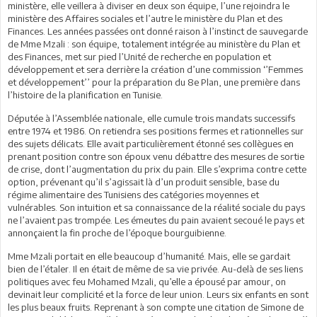
ministère, elle veillera à diviser en deux son équipe, l’une rejoindra le
ministère des Affaires sociales et l’autre le ministère du Plan et des
Finances. Les années passées ont donné raison à l’instinct de sauvegarde
de Mme Mzali : son équipe, totalement intégrée au ministère du Plan et
des Finances, met sur pied l’Unité de recherche en population et
développement et sera derrière la création d’une commission ‘’Femmes
et développement’’ pour la préparation du 8e Plan, une première dans
l’histoire de la planification en Tunisie.
Députée à l’Assemblée nationale, elle cumule trois mandats successifs
entre 1974 et 1986. On retiendra ses positions fermes et rationnelles sur
des sujets délicats. Elle avait particulièrement étonné ses collègues en
prenant position contre son époux venu débattre des mesures de sortie
de crise, dont l’augmentation du prix du pain. Elle s’exprima contre cette
option, prévenant qu’il s’agissait là d’un produit sensible, base du
régime alimentaire des Tunisiens des catégories moyennes et
vulnérables. Son intuition et sa connaissance de la réalité sociale du pays
ne l’avaient pas trompée. Les émeutes du pain avaient secoué le pays et
annonçaient la fin proche de l’époque bourguibienne.
Mme Mzali portait en elle beaucoup d’humanité. Mais, elle se gardait
bien de l’étaler. Il en était de même de sa vie privée. Au-delà de ses liens
politiques avec feu Mohamed Mzali, qu’elle a épousé par amour, on
devinait leur complicité et la force de leur union. Leurs six enfants en sont
les plus beaux fruits. Reprenant à son compte une citation de Simone de