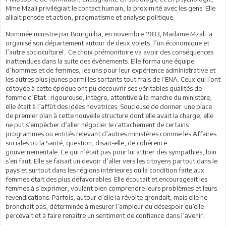
Mme Mzali privilégiait le contact humain, la proximité avec les gens. Elle
alliait pensée et action, pragmatisme et analyse politique.
Nommée ministre par Bourguiba, en novembre 1983, Madame Mzali a
organisé son département autour de deux volets, l’un économique et
l’autre socioculturel. Ce choix prémonitoire va avoir des conséquences
inattendues dans la suite des évènements. Elle forma une équipe
d’hommes et de femmes, les uns pour leur expérience administrative et
les autres plus jeunes parmi les sortants tout frais de l’ENA. Ceux qui l’ont
côtoyée à cette époque ont pu découvrir ses véritables qualités de
femme d’Etat : rigoureuse, intègre, attentive à la marche du ministère,
elle était à l’affût des idées novatrices. Soucieuse de donner une place
de premier plan à cette nouvelle structure dont elle avait la charge, elle
ne put s’empêcher d’aller négocier le rattachement de certains
programmes ou entités relevant d’autres ministères comme les Affaires
sociales ou la Santé, question, disait-elle, de cohérence
gouvernementale. Ce qui n’était pas pour lui attirer des sympathies, loin
s’en faut. Elle se faisait un devoir d’aller vers les citoyens partout dans le
pays et surtout dans les régions intérieures où la condition faite aux
femmes était des plus défavorables. Elle écoutait et encourageait les
femmes à s’exprimer, voulant bien comprendre leurs problèmes et leurs
revendications. Parfois, autour d’elle la révolte grondait, mais elle ne
bronchait pas, déterminée à mesurer l’ampleur du désespoir qu’elle
percevait et à faire renaître un sentiment de confiance dans l’avenir.