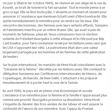
Un jour (c’était le 1er octobre 1985), en réunion en son siège de la rue du
Koweït, un bruit de tonnerre la fait sursauter. Tout le monde pense à un
gros orage. Elle se lève toute pâle, s’absente un moment et revient pour
annoncer à l’assistance que Hammam Echatt vient d’être bombardé. Elle
quitte immédiatement le ministère pour se rendre sur les lieux. Elle
rencontre des hommes, des femmes avec leurs enfants effarés, Tunisiens
et Palestiniens meurtris par un même drame. Elle, qui avait si peu de
moments de faiblesse, pleurait. Nous connaissons tous la réaction
violente du Président Bourguiba à cette attaque et le rôle joué par Béji
Caïd Essebsi, pour faire condamner Israël par les Nations unies sans que
les USA n’opposent leur véto. Le patriotisme était alors une valeur
largement partagée par les hommes et les femmes de cette génération
de leaders.
Sur le plan international, les mandats de Mme Mzali coïncidaient avec la
‘’Décennie de la femme’’ décrétée par les Nations unies. Elle conduisit la
délégation tunisienne aux Conférences internationales de Mexico, de
Copenhague, de Nairobi, de New Delhi, s’attachant à les préparer
minutieusement et à porter haut la voix de la Tunisie.
En avril 1986, le pays est en pleine crise économique et sociale.
L’existence d’un ministère pour la femme et la famille n’apparaissait plus
comme une priorité. Bourguiba prononce sa dissolution. Mme Mzali
s’inquiète du devenir des trois années de dur labeur et veut assurer la
continuité de l’œuvre de son ministère. Avec l’appui du Premier