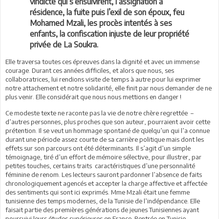
vindicte qui s’ensuivirent, l’assignation à
résidence, la fuite puis l’exil de son époux, feu
Mohamed Mzali, les procès intentés à ses
enfants, la confiscation injuste de leur propriété
privée de La Soukra.
Elle traversa toutes ces épreuves dans la dignité et avec un immense
courage. Durant ces années difficiles, et alors que nous, ses
collaboratrices, lui rendions visite de temps à autre pour lui exprimer
notre attachement et notre solidarité, elle finit par nous demander de ne
plus venir. Elle considérait que nous nous mettions en danger !
Ce modeste texte ne raconte pas la vie de notre chère regrettée –
d’autres personnes, plus proches que son auteur, pourraient avoir cette
prétention. Il se veut un hommage spontané de quelqu’un qui l’a connue
durant une période assez courte de sa carrière politique mais dont les
effets sur son parcours ont été déterminants. Il s’agit d’un simple
témoignage, tiré d’un effort de mémoire sélective, pour illustrer, par
petites touches, certains traits caractéristiques d’une personnalité
féminine de renom. Les lecteurs sauront pardonner l’absence de faits
chronologiquement agencés et accepter la charge affective et affectée
des sentiments qui sont ici exprimés. Mme Mzali était une femme
tunisienne des temps modernes, de la Tunisie de l’indépendance. Elle
faisait partie des premières générations de jeunes Tunisiennes ayant
poursuivi leurs études supérieures en France. Rentrée en Tunisie,