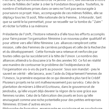
cercle de fidèles de l’aider à créer la Fondation Bourguiba. Toutefois, le
nombre d’initiatives prises dans ce sens ne l’ont pas encouragée à
poursuivre ce projet. Mais, accompagnée de ces mêmes fidèles, elle se
déplaça tous les 13 août, fête nationale de la Femme, à Monastir, tant
que sa santé le lui permettait, pour se recueillir sur la tombe du ‘’Zaïm’’
et réciter la Fatiha à sa mémoire.
Présidente de l’Unft, l’histoire retiendra d’elle tous les efforts accomplis
pour faire passer l’organisation féminine à un nouveau palier qualitatif et
pour attirer vers elle l’élite féminine. Les alliances rempliront cette
mission, celle des Femmes de carrières juridiques et celle de la Recherche
et du développement. Cette formule sera retenue et renforcée par
toutes celles qui lui succéderont à la tête de l’Union. Le nombre des
alliances atteindra la douzaine à la fin des années 90. Ce fut en réalité
une manière de contourner le problème de l’indépendance de
l’organisation vis-à-vis du parti au pouvoir. Sous son mandat - peu le
savent en vérité - elle lancera, avec l’aide du Département Femmes de
l’Unesco, la première esquisse de ce qui deviendra plus tard le Crédif.
Plusieurs projets ne lui ont malheureusement pas survécu. Celui de la
plantation de mûriers à Bhirat Ezzitouna, dans le gouvernorat de
Jendouba, qu’elle voyait déjà devenir la région de la soie grâce aux
femmes rurales. Celui de la fabrication des jouets en bois qu’elle
envisageait comme une niche potentielle pour des petites entreprises
féminines. Et bien d’autres encore.
Philosophe de formation, enseignante en sociologie et en psychologie,