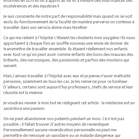
informés en 2015 et on a appris au fur et à mesure des insuffisances des
incohérences et des injustices !!
Je suis consciente de notre part de responsabilité mais quand on se voit
exclu du fonctionnement de la faculté de manière perverse on continue à
travailler dans son service aloïne mais Noether
Ce qui me retient à l’hôpital c’étaient les résidents mon oxygène ! Ils nous
apportaient à chaque fois un souffle nouveau une envie de donner de
transmettre de travailler ensemble. Ils étaient réellement nos enfants
avec tout ce qu’on peut avoir comme enfants des bons des mauvais des
brillants, des narcissiques, des passionnés et parfois des moutons qui
suivent.
Mais j’aimais travailler à l’hôpital avec eux et je pense n'avoir maltraité
personne, sciemment en tous les cas. Je les remercie pour ce bonheur.
D’ailleurs, certains sont aujourd’hui professeurs, chefs de service et leur
réussite est la mienne.
Je voudrais revenir à mon but en rédigeant cet article : la médecine est un
sacerdoce une passion.
On ne peut abandonner nos patients pendant un mois. Ce n’est pas
possible ; il fallait trouver d’autres moyens de revendiquer.
Personnellement aucune revendication personnelle ne peut me
permettre de renvoyer un suicidaire ou un malade dangereux qui