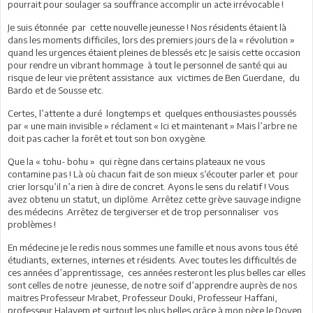
pourrait pour soulager sa souffrance accomplir un acte irrévocable !
Je suis étonnée par cette nouvelle jeunesse ! Nos résidents étaient là
dans les moments difficiles, lors des premiers jours de la « révolution »
quand les urgences étaient pleines de blessés etc Je saisis cette occasion
pour rendre un vibrant hommage à tout le personnel de santé qui au
risque de leur vie prêtent assistance aux victimes de Ben Guerdane, du
Bardo et de Sousse etc.
Certes, l’attente a duré longtemps et quelques enthousiastes poussés
par « une main invisible » réclament « Ici et maintenant » Mais l’arbre ne
doit pas cacher la forêt et tout son bon oxygène.
Que la « tohu- bohu » qui règne dans certains plateaux ne vous
contamine pas ! Là où chacun fait de son mieux s’écouter parler et pour
crier lorsqu’il n’a rien à dire de concret. Ayons le sens du relatif ! Vous
avez obtenu un statut, un diplôme. Arrêtez cette grève sauvage indigne
des médecins .Arrêtez de tergiverser et de trop personnaliser vos
problèmes !
En médecine je le redis nous sommes une famille et nous avons tous été
étudiants, externes, internes et résidents. Avec toutes les difficultés de
ces années d’apprentissage, ces années resteront les plus belles car elles
sont celles de notre jeunesse, de notre soif d’apprendre auprès de nos
maitres Professeur Mrabet, Professeur Douki, Professeur Haffani,
professeur Halayem et surtout les plus belles grâce à mon père le Doyen