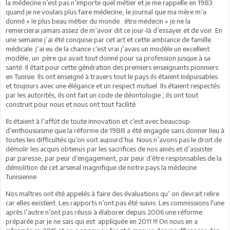
la médecine n’est pas n’importe quel métier et je me rappelle en 1983
quand je ne voulais plus faire médecine, le journal que ma mère m’a
donné « le plus beau métier du monde : être médecin » je ne la
remercierai jamais assez de m’avoir dit ce jour-là d’essayer et de voir. En
une semaine j’ai été conquise par cet art et cette ambiance de famille
médicale. J’ai eu de la chance c’est vrai j’avais un modèle un excellent
modèle, un père qui avait tout donné pour sa profession jusque à sa
santé. Il était pour cette génération des premiers enseignants pionniers
en Tunisie. Ils ont enseigné à travers tout le pays ils étaient inépuisables
et toujours avec une élégance et un respect mutuel. Ils étaient respectés
par les autorités, ils ont fait un code de déontologie ; ils ont tout
construit pour nous et nous ont tout facilité.
Ils étaient à l’affût de toute innovation et c’est avec beaucoup
d’enthousiasme que la réforme de 1988 a été engagée sans donner lieu à
toutes les difficultés qu’on voit aujourd’hui. Nous n’avons pas le droit de
démolir les acquis obtenus par les sacrifices de nos ainés et d’assister
par paresse, par peur d’engagement, par peur d’être responsables de la
démolition de cet arsenal magnifique de notre pays la médecine
Tunisienne
Nos maîtres ont été appelés à faire des évaluations qu’ on devrait relire
car elles existent. Les rapports n’ont pas été suivis. Les commissions l'une
après l’autre n’ont pas réussi à élaborer depuis 2006 une réforme
préparée par je ne sais qui est appliquée en 2011 !!! On nous en a