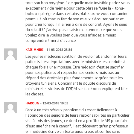
tout son bon oxygène. " de quelle main invisible parlez vous
exactement ? de même pour cette phrase "Que la « tonu-
bohu » qui règne dans certains plateaux ne vous contamine
point ! Là où chacun fait de son mieux s’écouter parler et
pour crier lorsqu’il n’a rien à dire de concret. Ayons le sens
du relatif ! " j'arrive pas a saisir exactement ce que vous
voulez dire je voulais bien que vous m'aidez a mieux
comprendre ! merci d'avance
KAIS MHIRI
- 11-03-2018 23:34
Les jeunes médecins sont loin de vouloir abandonner leurs
patients. Les négociations avec le ministère les conduits à
chaque fois à une impasse. Être médecin c'est se sacrifier
pour ses patients et respecter ses seniors mais pas au
dépend des droits les plus fondamentaux qu'on tout les
citoyens tunisiens. Concernant le double discours du
ministère les vidéos de l'OTJM sur facebook expliquent bien
les choses.
HAROUN
- 12-03-2018 10:03
Face à un très sérieux problème du essentiellement à
l’abandon des seniors de leurs responsabilités en particulier
vis- à - vis des jeunes, ce dont en a profiter le MS pour faire
d'eux une "chaire à canon", Il est décevant qu'un professeur
en médecine écrive un texte aussi creux et confus sans