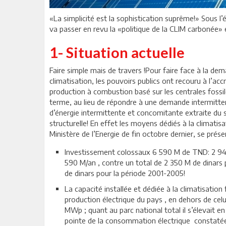
«La simplicité est la sophistication suprême!» Sous l’
va passer en revu la «politique de la CLIM carbonée» 
1- Situation actuelle
Faire simple mais de travers !Pour faire face à la dem
climatisation, les pouvoirs publics ont recouru à l’ac
production à combustion basé sur les centrales fossi
terme, au lieu de répondre à une demande intermittent
d’énergie intermittente et concomitante extraite du s
structurelle! En effet les moyens dédiés à la climatis
Ministère de l’Energie de fin octobre dernier, se pré
Investissement colossaux 6 590 M de TND: 2 94
590 M/an , contre un total de 2 350 M de dinar
de dinars pour la période 2001-2005!
La capacité installée et dédiée à la climatisation 
production électrique du pays , en dehors de celui
MWp ; quant au parc national total il s’élevait
pointe de la consommation électrique constatée 