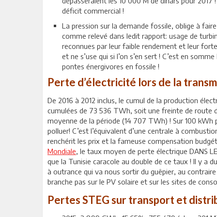
dépasseraient les 10 000 M de dinars pour 2017 
déficit commercial !
La pression sur la demande fossile, oblige à fair
comme relevé dans ledit rapport: usage de turbi
reconnues par leur faible rendement et leur fort
et ne s’use qui si l’on s’en sert ! C’est en som
pontes énergivores en fossile !
Perte d’électricité lors de la transmi
De 2016 à 2012 inclus, le cumul de la production éle
cumulées de 73 536 TWh, soit une freinte de route
moyenne de la période (14 707 TWh) ! Sur 100 kWh pro
polluer! C’est l’équivalent d’une centrale à combusti
renchérit les prix et la fameuse compensation budgéta
Mondiale
, le taux moyen de perte électrique DANS 
que la Tunisie caracole au double de ce taux ! Il y a du
à outrance qui va nous sortir du guêpier, au contraire
branche pas sur le PV solaire et sur les sites de con
Pertes STEG sur transport et distri