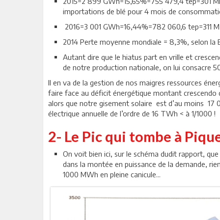
2015=2 899 GWh=15,65%=755 479,4 tep=301 Millio
importations de blé pour 4 mois de consommatio
2016=3 001 GWh=16,44%=782 060,6 tep=311 M de dinars
2014 Perte moyenne mondiale = 8,3%, selon la 
Autant dire que le hiatus part en vrille et cresc
de notre production nationale, on lui consacre 
Il en va de la gestion de nos maigres ressources éner
faire face au déficit énergétique montant crescendo d
alors que notre gisement solaire est d’au moins 17
électrique annuelle de l’ordre de 16 TWh < à 1/1000 !
2- Le Pic qui tombe à Piqu
On voit bien ici, sur le schéma dudit rapport, q
dans la montée en puissance de la demande, rien
1000 MWh en pleine canicule...