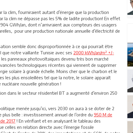
la clim, fourniraient autant d’énergie que la production
r la clim ne dépasse pas les 5% de ladite production! En effet
é 904 GWh/an, dont n’arrivraient aux compteurs des usagers
elles, pour une production nationale annuelle d’électricité de
isation semble donc disproportionnée à ce qui pourrait être
l que notre vaillante Tunisie avec ses
2000 kWh/an/m² +/-
a les panneaux photovoltaïques devenu très bon marché
avancées technologiques récentes qui viennent de supprimer
ergie solaire à grande échelle. Moins cher que le charbon et le
les plus ensoleillées tel que la notre, le solaire apparaît
nucléaire nouvelle génération !
ation dans le secteur résidentiel BT a augmenté d’environ 250
 politique menée jusqu’ici, vers 2030 on aura à se doter de 2
plus belle : investissement annuel de l’ordre du
950 M de
 de 2017
! En vérifiant et en analysant le tableau des
e celles en relation directe avec l’énergie fossile