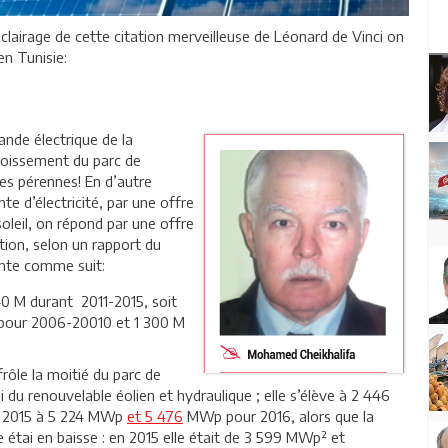
éclairage de cette citation merveilleuse de Léonard de Vinci on
en Tunisie:
ande électrique de la
croissement du parc de
les pérennes! En d’autre
e d’électricité, par une offre
oleil, on répond par une offre
ation, selon un rapport du
sente comme suit:
0 M durant 2011-2015, soit
s pour 2006-20010 et 1 300 M
frôle la moitié du parc de
 du renouvelable éolien et hydraulique ; elle s’élève à 2 446
 en 2015 à 5 224 MWp
et 5 476
MWp pour 2016, alors que la
étai en baisse : en 2015 elle était de 3 599 MWp² et