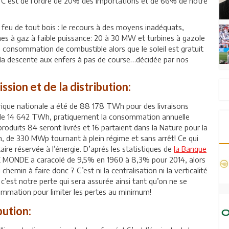
! C’est de l’ordre de 20% des importations et de 66% de notre
e feu de tout bois : le recours à des moyens inadéquats,
nes à gaz à faible puissance: 20 à 30 MW et turbines à gazole
e consommation de combustible alors que le soleil est gratuit
me la descente aux enfers à pas de course…décidée par nos
ssion et de la distribution:
ctrique nationale a été de 88 178 TWh pour des livraisons
 de 14 642 TWh, pratiquement la consommation annuelle
duits 84 seront livrés et 16 partaient dans la Nature pour la
on, de 330 MWp tournant à plein régime et sans arrêt! Ce qui
ire réservée à l’énergie. D’aprés les statistiques de
la Banque
LE MONDE a caracolé de 9,5% en 1960 à 8,3% pour 2014, alors
 chemin à faire donc ? C’est ni la centralisation ni la verticalité
 c’est notre perte qui sera assurée ainsi tant qu’on ne se
sommation pour limiter les pertes au minimum!
bution: