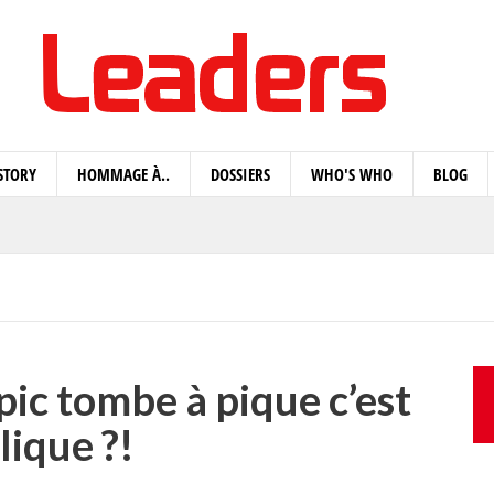
STORY
HOMMAGE À..
DOSSIERS
WHO'S WHO
BLOG
pic tombe à pique c’est
lique ?!