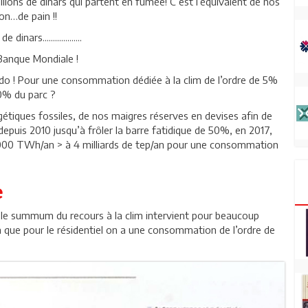
ns de dinars qui partent en fumée! C’est l’équivalent de nos
n…de pain !!
...................
Banque Mondiale !
endo ! Pour une consommation dédiée à la clim de l’ordre de 5%
50% du parc ?
gétiques fossiles, de nos maigres réserves en devises afin de
epuis 2010 jusqu’à frôler la barre fatidique de 50%, en 2017,
 000 TWh/an > à 4 milliards de tep/an pour une consommation
e
ue le summum du recours à la clim intervient pour beaucoup
 que pour le résidentiel on a une consommation de l’ordre de