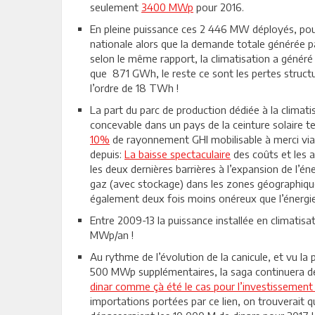
seulement
3400 MWp
pour 2016.
En pleine puissance ces 2 446 MW déployés, pour 
nationale alors que la demande totale générée pa
selon le même rapport, la climatisation a génér
que 871 GWh, le reste ce sont les pertes structur
l’ordre de 18 TWh !
La part du parc de production dédiée à la climat
concevable dans un pays de la ceinture solaire te
10%
de rayonnement GHI mobilisable à merci vi
depuis:
La baisse spectaculaire
des coûts et les 
les deux dernières barrières à l’expansion de l’én
gaz (avec stockage) dans les zones géographiques 
également deux fois moins onéreux que l’énergie 
Entre 2009-13 la puissance installée en climatis
MWp/an !
Au rythme de l’évolution de la canicule, et vu la
500 MWp supplémentaires, la saga continuera de 
dinar comme çà été le cas pour l’investissement
importations portées par ce lien, on trouverait qu