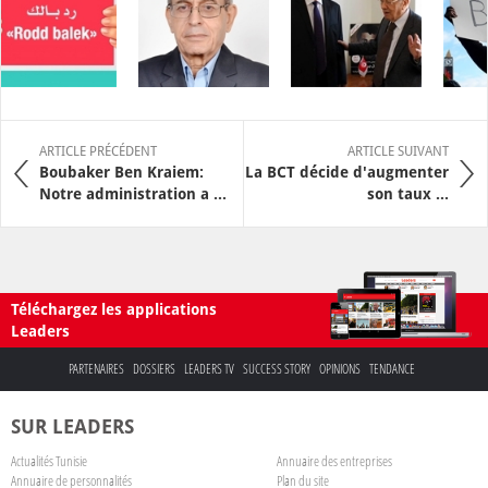
ARTICLE PRÉCÉDENT
ARTICLE SUIVANT
Boubaker Ben Kraiem:
La BCT décide d'augmenter
Notre administration a ...
son taux ...
Téléchargez les applications
Leaders
PARTENAIRES
DOSSIERS
LEADERS TV
SUCCESS STORY
OPINIONS
TENDANCE
SUR LEADERS
Actualités Tunisie
Annuaire des entreprises
Annuaire de personnalités
Plan du site