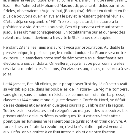
Béchir Ben Yahmed et Mohamed Masmoudi, pourtant fidèles parmi les
fidèles, observaient: «Aujourd’hui, (Bourguiba) détient en droit et en fait
plus de pouvoirs que n’en avaient le Bey et le résident général réunis».
C’était déjà en septembre 1961. Treize ans plus tard, il instaurera la
présidence à vie. Arrivé au pouvoir, Ben Ali poussera cette autocratie
jusqu’à ses ultimes conséquences : un totalitarisme pur et dur avec des
relents mafieux. Il deviendra très vite le Stakhanov de la rapine.
Pendant 23 ans, les Tunisiens auront vécu par procuration. Au diable la
pensée unique, le parti unique, le candidat unique. La France sera notre
exutoire. On étanchera notre soif de démocratie en s’identifiant à ses
électeurs, à ses candidats. On veillera jusqu'à l'aube pour connaître les
résultats complets des élections, On vivra ses angoisses, on vibrera à ses
joies.
Le 14 janvier, Ben Ali «finira, pour paraphraser Trotsky, là où se trouvait
sa véritable place, dans les poubelles de l’histoire». Le régime tombera,
sans gloire, sans la moindre résistance, comme un fruit mûr. La presse,
classée au 144e rang mondial, juste devant la Corée du Nord, se défait
de ses chaînes et devient en quelques jours la plus libre dans la région.
Toutes les lois scélérates sont reléguées au magasin des accessoires. Les
prisons vidées de leurs détenus politiques. Tout est arrivé très vite au
point que les Tunisiens ne réalisent pas ce qu’ils sont en train de vivre. A
force d'hésiter à faire la révolution, c'est la révolution qui est venue à
eux. Enfin, on va goûter à ce fruit interdit, objet de notre fixation