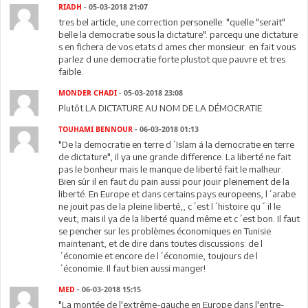
RIADH
- 05-03-2018 21:07
tres bel article, une correction personelle: "quelle "serait"
belle la democratie sous la dictature". parcequ une dictature
s en fichera de vos etats d ames cher monsieur. en fait vous
parlez d une democratie forte plustot que pauvre et tres
faible.
MONDER CHADI
- 05-03-2018 23:08
Plutôt LA DICTATURE AU NOM DE LA DÉMOCRATIE
TOUHAMI BENNOUR
- 06-03-2018 01:13
"De la democratie en terre d´Islam á la democratie en terre
de dictature", il ya une grande difference. La liberté ne fait
pas le bonheur mais le manque de liberté fait le malheur.
Bien sûr il en faut du pain aussi pour jouir pleinement de la
liberté. En Europe et dans certains pays europeens, l´arabe
ne jouit pas de la pleine liberté,, c´est l´histoire qu´ il le
veut, mais il ya de la liberté quand même et c´est bon. Il faut
se pencher sur les problèmes économiques en Tunisie
maintenant, et de dire dans toutes discussions: de l
´économie et encore de l´économie, toujours de l
´économie. Il faut bien aussi manger!
MED
- 06-03-2018 15:15
"La montée de l'extrême-gauche en Europe dans l'entre-