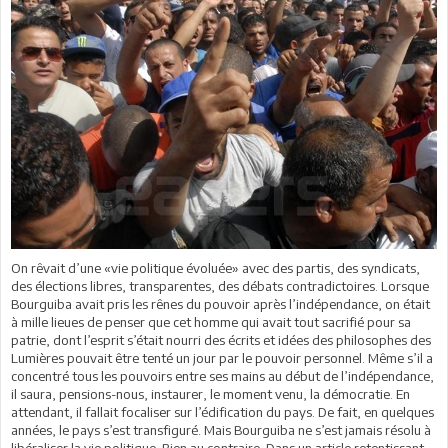
On rêvait d’une «vie politique évoluée» avec des partis, des syndicats,
des élections libres, transparentes, des débats contradictoires. Lorsque
Bourguiba avait pris les rênes du pouvoir après l’indépendance, on était
à mille lieues de penser que cet homme qui avait tout sacrifié pour sa
patrie, dont l’esprit s’était nourri des écrits et idées des philosophes des
Lumières pouvait être tenté un jour par le pouvoir personnel. Même s’il a
concentré tous les pouvoirs entre ses mains au début de l’indépendance,
il saura, pensions-nous, instaurer, le moment venu, la démocratie. En
attendant, il fallait focaliser sur l’édification du pays. De fait, en quelques
années, le pays s’est transfiguré. Mais Bourguiba ne s’est jamais résolu à
libéraliser la vie politique. Bien au contraire. Dans un article retentissant,