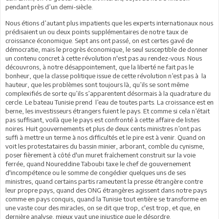
pendant près d’un demi-siècle.
Nous étions d’autant plus impatients que les experts internationaux nous
prédisaient un ou deux points supplémentaires de notre taux de
croissance économique. Sept ans ont passé, on est certes gavé de
démocratie, mais le progrès économique, le seul susceptible de donner
un contenu concret à cette révolution n'est pas au rendez-vous. Nous
découvrons, à notre désappointement, que la liberté ne fait pas le
bonheur, que la classe politique issue de cette révolution n’est pas à la
hauteur, que les problèmes sont toujours là, qu’ils se sont même
complexifiés de sorte qu’ils s’apparentent désormais à la quadrature du
cercle. Le bateau Tunisie prend l’eau de toutes parts. La croissance est en
berne, les investisseurs étrangers fuient le pays. Et comme si cela n’était
pas suffisant, voilà que le pays est confronté à cette affaire de listes
noires. Huit gouvernements et plus de deux cents ministres n’ont pas
suffi à mettre un terme à nos difficultés et le pire est à venir. Quand on
voit les protestataires du bassin minier, arborant, comble du cynisme,
poser fièrement à côté d'un muret fraîchement construit sur la voie
ferrée, quand Noureddine Taboubi taxe le chef de gouvernement
d'incompétence ou le somme de congédier quelques uns de ses
ministres, quand certains partis rameutent la presse étrangère contre
leur propre pays, quand des ONG étrangères agissent dans notre pays
comme en pays conquis, quand la Tunisie tout entière se transforme en
une vaste cour des miracles, on se dit que trop, c'est trop, et que, en
dernière analyse, mieux vaut une injustice que le désordre.