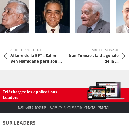
ARTICLE PRÉCÉDENT
ARTICLE SUIVANT
Affaire de la BFT : Salim
''Iran-Tunisie : la diagonale
Ben Hamidane perd son ...
de la ...
Téléchargez les applications
Leaders
PARTENAIRES
DOSSIERS
LEADERS TV
SUCCESS STORY
OPINIONS
TENDANCE
SUR LEADERS