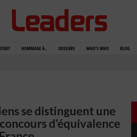
STORY
HOMMAGE À..
DOSSIERS
WHO'S WHO
BLOG
iens se distinguent une
s concours d'équivalence
 France