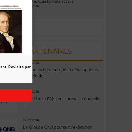
valeureux, un finaliste absent
19.07.2026
PARTENAIRES
06.08.2026
nt: Revisité par
Un consortium européen développe un
modèle de ...
04.08.2026
OPPO lance l'A6c en Tunisie: la nouvelle
...
29.07.2026
Le Groupe QNB poursuit l’exécution