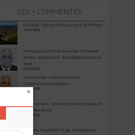
LES + COMMENTÉS
La Galite : le joyau le plus au nord de l'Afrique
12.07.2026
Hommages ponctués au recteur Mohamed
Amara, décédé lundi : les mathématiques en
deuil
03.08.2026
Ahmed Friaa - Mohamed Amara:
l’Universitaire exemplaire
04.08.2026
Chiens errants : concilier sécurité publique et
bien-être animal
17.07.2026
Espagne-Argentine 1-0 ap : Un champion