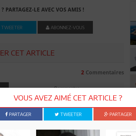
 ? PARTAGEZ-LE AVEC VOS AMIS !
TWEETER
ABONNEZ-VOUS
R CET ARTICLE
2
Commentaires
Commenter
VOUS AVEZ AIMÉ CET ARTICLE ?
PARTAGER
TWEETER
PARTAGER