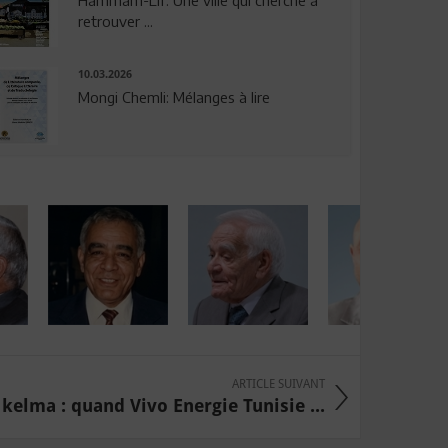
Hammam-Lif: Une ville qui cherche à
retrouver ...
10.03.2026
Mongi Chemli: Mélanges à lire
ARTICLE SUIVANT
kelma : quand Vivo Energie Tunisie ...