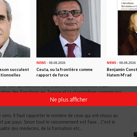
Envoyer
NEWS
- 08.08.2026
NEWS
- 08.08.2026
isson succulent
Ceuta, ou la frontière comme
Benjamin Consta
itionnelles
rapport de force
Hatem M’rad
 de nos specialistes non seulement en medecine mais
meration des fonctions en Tunisie et la standartiser comme nos
Ne plus afficher
 sens. Il faut rapporter le nombre de ceux qui ont réussi au
et par pays. Sinon tout le raisonnement est faux... C'est le
alité des médecins, de la formation etc...