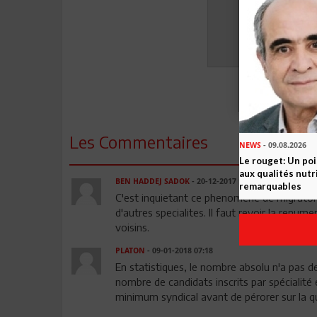
Les Commentaires
NEWS
- 09.08.2026
Le rouget: Un po
aux qualités nutr
BEN HADDEJ SADOK
- 20-12-2017 12:07
remarquables
C'est inquietant ce phenomene de migraton
d'autres specialites. Il faut revoir la renu
voisins.
PLATON
- 09-01-2018 07:18
En statistiques, le nombre absolu n'a pas de
nombre de candidats inscrits par spécialité 
minimum syndical avant de pérorer sur la qu