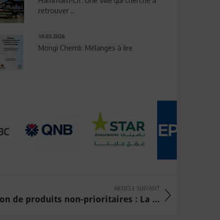
Hammam-Lif: Une ville qui cherche à
retrouver ...
10.03.2026
Mongi Chemli: Mélanges à lire
ARTICLE SUIVANT
n de produits non-prioritaires : La ...