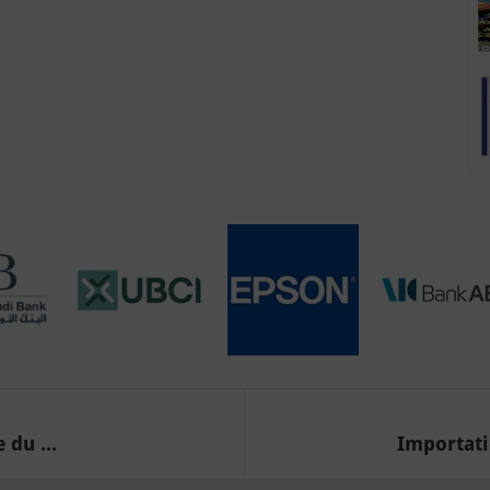
 du ...
Importatio