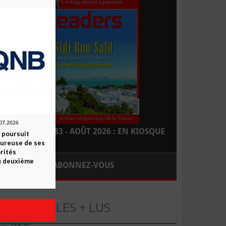
07.2026
LEADERS N° 183 - AOÛT 2026 : EN KIOSQUE
 poursuit
oureuse de ses
orités
u deuxième
ABONNEZ-VOUS
LES + LUS