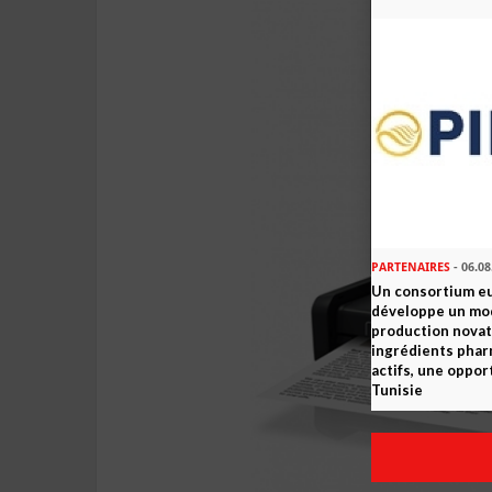
PARTENAIRES
- 06.08
Un consortium e
développe un mo
production novat
ingrédients pha
actifs, une oppor
Tunisie