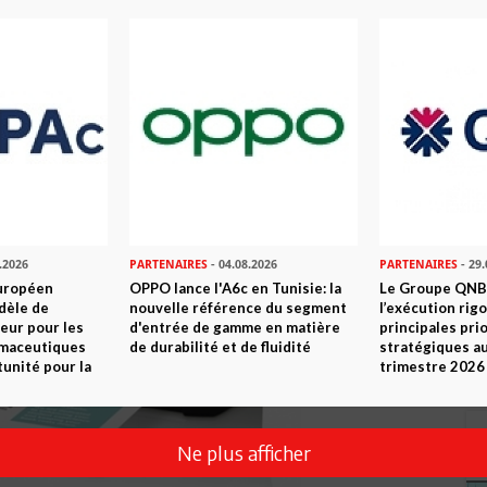
.2026
PARTENAIRES
- 04.08.2026
PARTENAIRES
- 29.
uropéen
OPPO lance l'A6c en Tunisie: la
Le Groupe QNB
dèle de
nouvelle référence du segment
l’exécution rig
eur pour les
d'entrée de gamme en matière
principales pri
rmaceutiques
de durabilité et de fluidité
stratégiques a
tunité pour la
trimestre 2026
Ne plus afficher