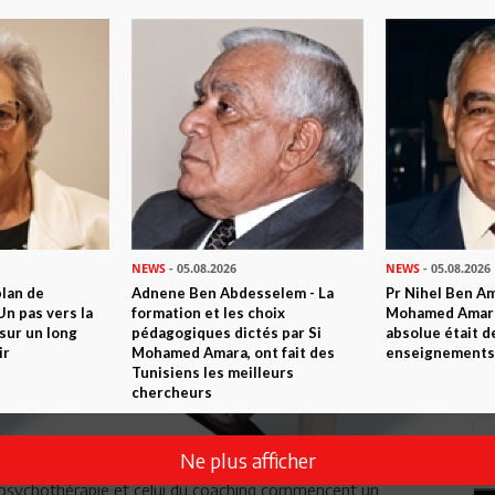
NEWS
- 05.08.2026
NEWS
- 05.08.2026
plan de
Adnene Ben Abdesselem - La
Pr Nihel Ben Am
n pas vers la
formation et les choix
Mohamed Amara:
sur un long
pédagogiques dictés par Si
absolue était d
ir
Mohamed Amara, ont fait des
enseignements 
Tunisiens les meilleurs
chercheurs
Ne plus afficher
a psychothérapie et celui du coaching commencent un