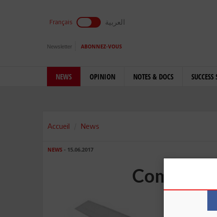
العربية
Français
Newsletter
ABONNEZ-VOUS
NEWS
OPINION
NOTES & DOCS
SUCCESS 
Accueil
News
NEWS
- 15.06.2017
Comment «