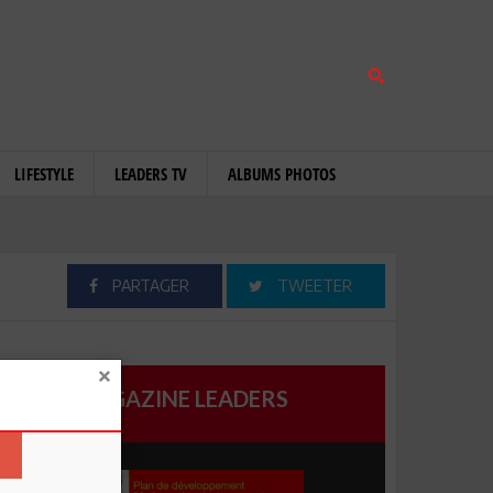
LIFESTYLE
LEADERS TV
ALBUMS PHOTOS
PARTAGER
TWEETER
MAGAZINE LEADERS