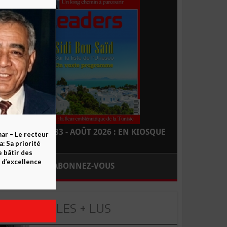
LEADERS N° 183 - AOÛT 2026 : EN KIOSQUE
ar – Le recteur
 Sa priorité
e bâtir des
d’excellence
ABONNEZ-VOUS
LES + LUS