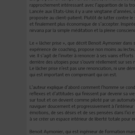
rapprochement intéressant avec l’apparition de la t
Lancée aux Etats-Unis il y a une vingtaine d’années,
proposée au client-patient. Plutôt de lutter contre le
et finalement plus économique de s’accepter. Inspirée
nirvana par la simple méditation et la pleine conscien
Le « lâcher prise », que décrit Benoit Aymonier dans 
expérience de coaching, propose non moins au lecte
vie. Il s’agit de l’inviter à renoncer à ses vains effort
derrière des utopies pour s’ouvrir réellement sur ses 
Le lâcher prise n’est pas une renonciation, ni une dém
qui est important en comprenant qui on est.
L’auteur explique d’abord comment l’homme se condi
reflexes et d’attitudes qui finissent par devenir sa vie
sur tout et on devient comme piloté par un automate
naviguer doucement et progressivement à l’intérieur 
émotions, de ses désirs et de ses pensées dans l’ici et
à se créer un espace intérieur de liberté totale pour e
Benoit Aymonier, qui est ingénieur de formation mais c