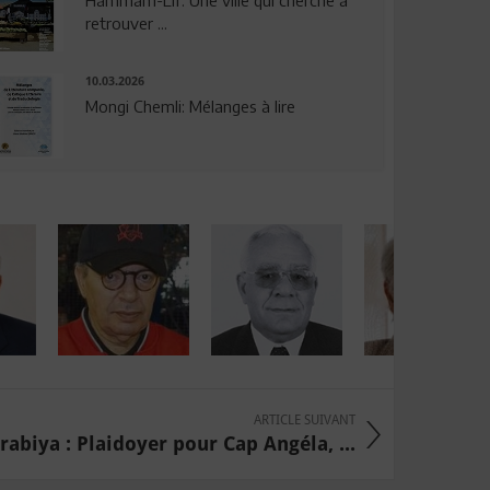
Hammam-Lif: Une ville qui cherche à
retrouver ...
10.03.2026
Mongi Chemli: Mélanges à lire
ARTICLE SUIVANT
rabiya : Plaidoyer pour Cap Angéla, ...