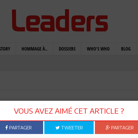
STORY
HOMMAGE À..
DOSSIERS
WHO'S WHO
BLOG
lâcher prise»
VOUS AVEZ AIMÉ CET ARTICLE ?
PARTAGER
TWEETER
PARTAGER