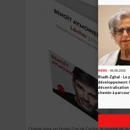
NEWS
- 06.08.2026
Riadh Zghal - Le 
développement: U
décentralisation 
chemin à parcour
Eloigné pour un temps l’un de l’autre, le monde de l