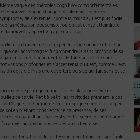
roisième vague des thérapies cognitivo-comportementales.
 cette nouvelle vague change radicalement l’approche
 symptôme, de s’exténuer contre la maladie, il est plus facile
 de la méditation bouddhiste, où on est censé atteindre le
ce, la nouvelle approche gagne du terrain.
son livre au travers de son expérience personnelle et de son
ur que de l’accompagner à comprendre le sens profond de sa
s à garder un fonctionnement qui le fait souffrir, à courir
motivations profondes et s’accepter là où il est, comme il est.
ission de la vie mais une ouverture vers ce qui fait sens et ce
tionne et se protège en mettant en place une série de
 au lieu de sa vie. Petit à petit, les habitudes prennent le pas
 plutôt que par soi-même. Puis il explique comment on peut
de soi en prenant conscience de sa présence, de ses
 le maintenant. Il finit par expliquer l’alignement où on arrive
nfin arriver au positionnement et au lâcher prise.
oach international de profession, décrit dans ce livre facile