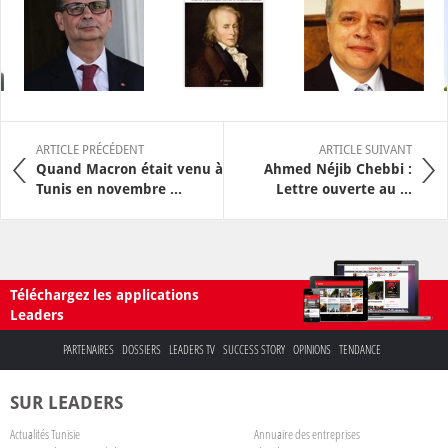
ARTICLE PRÉCÉDENT
ARTICLE SUIVANT
Quand Macron était venu à
Ahmed Néjib Chebbi :
Tunis en novembre ...
Lettre ouverte au ...
Téléchargez les applications
Leaders
PARTENAIRES
DOSSIERS
LEADERS TV
SUCCESS STORY
OPINIONS
TENDANCE
SUR LEADERS
Actualités Tunisie
Annuaire des entreprises