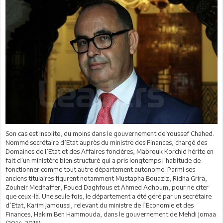
Son cas est insolite, du moins dans le gouvernement de Youssef Chahed.
Nommé secrétaire d’Etat auprès du ministre des Finances, chargé des
Domaines de l’Etat et des Affaires foncières, Mabrouk Korchid hérite en
fait d’un ministère bien structuré qui a pris longtemps l’habitude de
fonctionner comme tout autre département autonome. Parmi ses
anciens titulaires figurent notamment Mustapha Bouaziz, Ridha Grira,
Zouheir Medhaffer, Foued Daghfous et Ahmed Adhoum, pour ne citer
que ceux-là. Une seule fois, le département a été géré par un secrétaire
d’Etat, Karim Jamoussi, relevant du ministre de l’Economie et des
Finances, Hakim Ben Hammouda, dans le gouvernement de Mehdi Jomaa
(2014-2015).