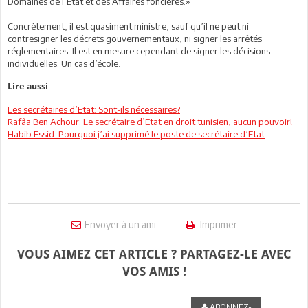
Domaines de l’Etat et des Affaires foncières.»
Concrètement, il est quasiment ministre, sauf qu’il ne peut ni
contresigner les décrets gouvernementaux, ni signer les arrêtés
réglementaires. Il est en mesure cependant de signer les décisions
individuelles. Un cas d’école.
Lire aussi
Les secrétaires d’Etat: Sont-ils nécessaires?
Rafâa Ben Achour: Le secrétaire d’Etat en droit tunisien, aucun pouvoir!
Habib Essid: Pourquoi j’ai supprimé le poste de secrétaire d’Etat
Envoyer à un ami
Imprimer
VOUS AIMEZ CET ARTICLE ? PARTAGEZ-LE AVEC
VOS AMIS !
ABONNEZ-