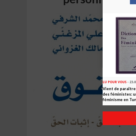
LU POUR VOUS
- 23.
Vient de paraître
des féministes: u
féminisme en Tun