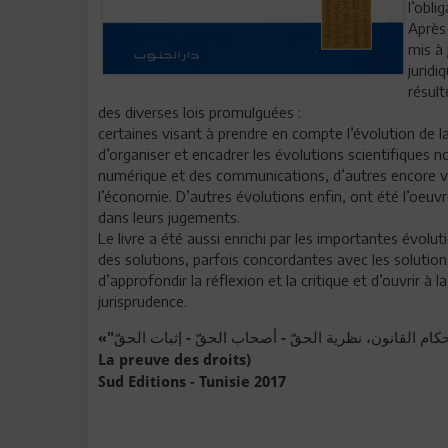
l’obli
Après 
mis à 
juridi
résult
des diverses lois promulguées :
certaines visant à prendre en compte l’évolution de la
d’organiser et encadrer les évolutions scientifiques 
numérique et des communications, d’autres encore vis
l’économie. D’autres évolutions enfin, ont été l’oeuvre
dans leurs jugements.
Le livre a été aussi enrichi par les importantes évolu
des solutions, parfois concordantes avec les solution
d’approfondir la réflexion et la critique et d’ouvrir à
jurisprudence.
«"أحكام القانون، نظرية الحقّ - أصحاب الحقّ - إثبات الحقّ"» (théorie des droits subjectifs-Les droits subjectifs-
La preuve des droits)
Sud Editions - Tunisie 2017