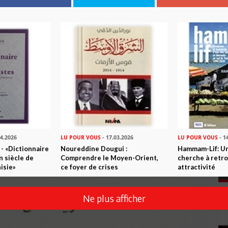
04.2026
LU POUR VOUS
- 17.03.2026
LU POUR VOUS
- 1
 - «Dictionnaire
Noureddine Dougui :
Hammam-Lif: Une
n siècle de
Comprendre le Moyen-Orient,
cherche à retr
isie»
ce foyer de crises
attractivité
Ne plus afficher