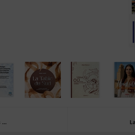
...
La