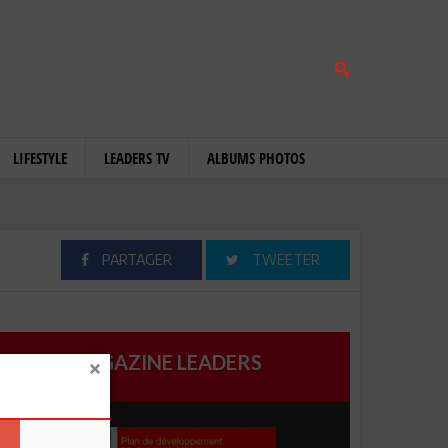
LIFESTYLE
LEADERS TV
ALBUMS PHOTOS
PARTAGER
TWEETER
MAGAZINE LEADERS