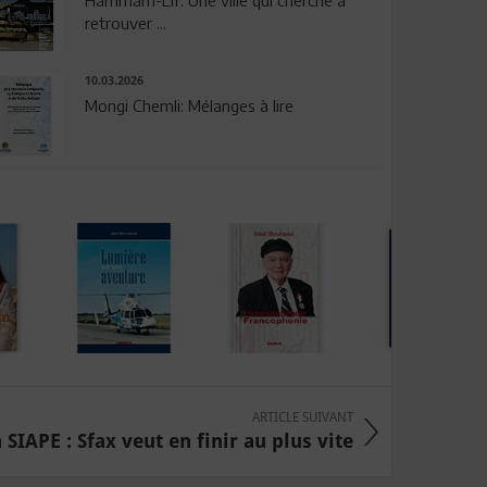
Hammam-Lif: Une ville qui cherche à
retrouver ...
10.03.2026
Mongi Chemli: Mélanges à lire
ARTICLE SUIVANT
 SIAPE : Sfax veut en finir au plus vite