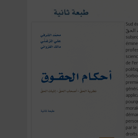
Sud éditio
قّ - إثبات الحقّ
subjec
éminen
profes
scienc
de l'e
politi
Sorbo
premiè
généra
applic
pourqu
morale
démar
person
par l
droits