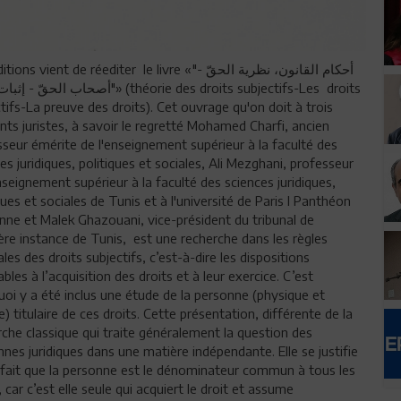
ns vient de réediter le livre «"أحكام القانون، نظرية الحقّ -
أصحاب الح"» (théorie des droits subjectifs-Les droits
tifs-La preuve des droits). Cet ouvrage qu'on doit à trois
ts juristes, à savoir le regretté Mohamed Charfi, ancien
seur émérite de l'enseignement supérieur à la faculté des
es juridiques, politiques et sociales, Ali Mezghani, professeur
nseignement supérieur à la faculté des sciences juridiques,
ques et sociales de Tunis et à l'université de Paris I Panthéon
nne et Malek Ghazouani, vice-président du tribunal de
re instance de Tunis, est une recherche dans les règles
les des droits subjectifs, c’est-à-dire les dispositions
ables à l’acquisition des droits et à leur exercice. C’est
oi y a été inclus une étude de la personne (physique et
) titulaire de ces droits. Cette présentation, différente de la
che classique qui traite généralement la question des
nes juridiques dans une matière indépendante. Elle se justifie
e fait que la personne est le dénominateur commun à tous les
, car c’est elle seule qui acquiert le droit et assume