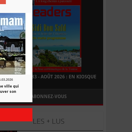
LEADERS N° 183 - AOÛT 2026 : EN KIOSQUE
4.03.2026
 ville qui
ouver son
ABONNEZ-VOUS
LES + LUS