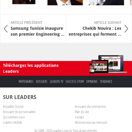
ARTICLE PRÉCÉDENT
ARTICLE SUIVANT
Samsung Tunisie inaugure
Chekib Nouira : Les
son premier Engineering ...
entreprises qui ferment ...
Téléchargez les applications
Leaders
PARTENAIRES
DOSSIERS
LEADERS TV
SUCCESS STORY
OPINIONS
TENDANCE
SUR LEADERS
Actualités Tunisie
Annuaire des entreprises
Annuaire de personnalités
Plan du site
Qui sommes nous
Contact
Leaders Mobile
Abonnez-vous au mensuel
© 2009 - 2026 Leaders.com.tn Tous droits réservés.