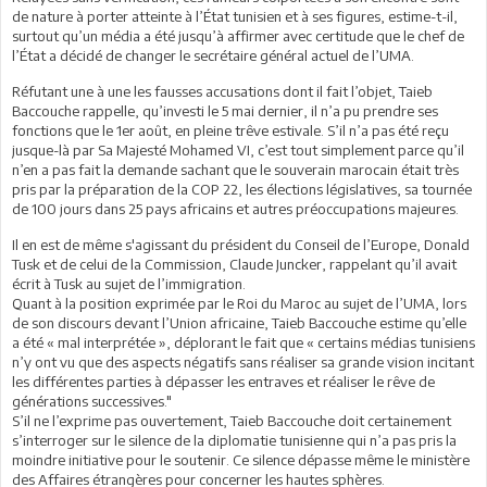
de nature à porter atteinte à l’État tunisien et à ses figures, estime-t-il,
surtout qu’un média a été jusqu’à affirmer avec certitude que le chef de
l’État a décidé de changer le secrétaire général actuel de l’UMA.
Réfutant une à une les fausses accusations dont il fait l’objet, Taieb
Baccouche rappelle, qu’investi le 5 mai dernier, il n’a pu prendre ses
fonctions que le 1er août, en pleine trêve estivale. S’il n’a pas été reçu
jusque-là par Sa Majesté Mohamed VI, c’est tout simplement parce qu’il
n’en a pas fait la demande sachant que le souverain marocain était très
pris par la préparation de la COP 22, les élections législatives, sa tournée
de 100 jours dans 25 pays africains et autres préoccupations majeures.
Il en est de même s'agissant du président du Conseil de l’Europe, Donald
Tusk et de celui de la Commission, Claude Juncker, rappelant qu’il avait
écrit à Tusk au sujet de l’immigration.
Quant à la position exprimée par le Roi du Maroc au sujet de l’UMA, lors
de son discours devant l’Union africaine, Taieb Baccouche estime qu’elle
a été « mal interprétée », déplorant le fait que « certains médias tunisiens
n’y ont vu que des aspects négatifs sans réaliser sa grande vision incitant
les différentes parties à dépasser les entraves et réaliser le rêve de
générations successives."
S’il ne l’exprime pas ouvertement, Taieb Baccouche doit certainement
s’interroger sur le silence de la diplomatie tunisienne qui n’a pas pris la
moindre initiative pour le soutenir. Ce silence dépasse même le ministère
des Affaires étrangères pour concerner les hautes sphères.