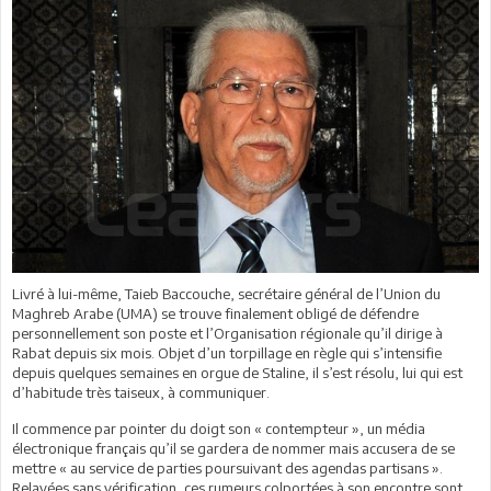
Livré à lui-même, Taieb Baccouche, secrétaire général de l’Union du
Maghreb Arabe (UMA) se trouve finalement obligé de défendre
personnellement son poste et l’Organisation régionale qu’il dirige à
Rabat depuis six mois. Objet d’un torpillage en règle qui s’intensifie
depuis quelques semaines en orgue de Staline, il s’est résolu, lui qui est
d’habitude très taiseux, à communiquer.
Il commence par pointer du doigt son « contempteur », un média
électronique français qu’il se gardera de nommer mais accusera de se
mettre « au service de parties poursuivant des agendas partisans ».
Relayées sans vérification, ces rumeurs colportées à son encontre sont