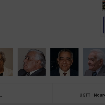
..
UGTT : Noure