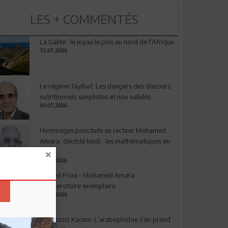
LES + COMMENTÉS
La Galite : le joyau le plus au nord de l'Afrique
12.07.2026
Le régime Tayibat: Les dangers des discours
nutritionnels simplistes et non validés
09.07.2026
Hommages ponctués au recteur Mohamed
Amara, décédé lundi : les mathématiques en
deuil
03.08.2026
Ahmed Friaa - Mohamed Amara:
l’Universitaire exemplaire
04.08.2026
Abdelaziz Kacem: L’arabophobie s’en prend