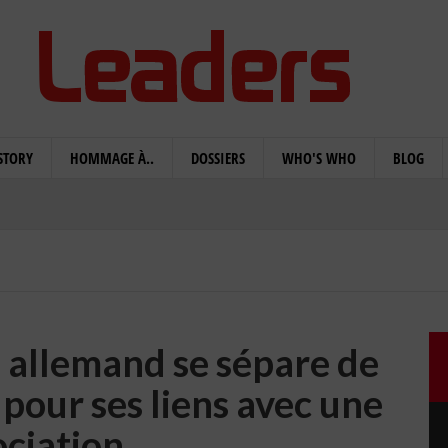
STORY
HOMMAGE À..
DOSSIERS
WHO'S WHO
BLOG
l allemand se sépare de
 pour ses liens avec une
ociation