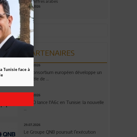
aux chiffres arabes
09.07.2026
PARTENAIRES
06.08.2026
a Tunisie face à
Un consortium européen développe un
ie
modèle de ...
04.08.2026
OPPO lance l'A6c en Tunisie: la nouvelle
...
29.07.2026
Le Groupe QNB poursuit l’exécution