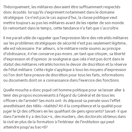
Théoriquement, les militaires devraient être suffisamment respectés
donc écoutés lorsqu'ils s'expriment notamment dans le domaine
stratégique .Ce n'est pas le cas aujourd’hui, la classe politique veut
mettre toujours au pas les militaires avant de les rejeter de son monde.
En remontant dans le temps, cette tendance n'a fait que s’accroître.
Il me parait utile de rappeler que l'expression libre des retraités militaires
sur les problèmes stratégiques de sécurité n'est pas seulement légitime,
elle est nécessaire. Par ailleurs, si le militaire reste soumis au principe
d'obéissance, il n'en conserve pas moins ,en tant que citoyen, sa liberté
d'expression et d'opinion. Je soulignerai que cela n'est pas écrit dans le
statut des militaires retraités hormis le devoir de discrétion et la réserve
de l'état militaire. Cette règle s'applique à tous les moyens d'expression
où l'on doit faire preuve de discrétion pour tous les faits, informations
ou documents dont on a connaissance dans l'exercice des fonctions.
Quelle mouche a donc piqué cet homme politique pour se laisser aller à
tenir des propos inconvenants à l'égard du Général et de tous les
officiers de l'armée? Ses mots ont- ils dépassé sa pensée sous l'effet
anesthésiant des télés- réalités? At-il la compétence et la qualité pour
juger le QI des officiers en les qualifiant de gens ignorants? Savait- il que
dans l'armée Il y a des bac+4, des masters, des doctorats obtenus dans
le civil en plus de la formation à l'intérieur de l'institution qui peut
atteindre jusqu'au bac+8?