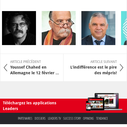
ARTICLE PRÉCÉDENT
ARTICLE SUIVANT
Youssef Chahed en
L’indifférence est le pire
Allemagne le 12 février ...
des mépris!
Téléchargez les applications
Leaders
PARTENAIRES
DOSSIERS
LEADERS TV
SUCCESS STORY
OPINIONS
TENDANCE