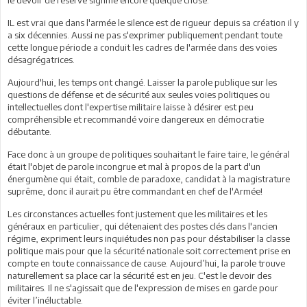
IL est vrai que dans l'armée le silence est de rigueur depuis sa création il y
a six décennies. Aussi ne pas s'exprimer publiquement pendant toute
cette longue période a conduit les cadres de l'armée dans des voies
désagrégatrices.
Aujourd'hui, les temps ont changé. Laisser la parole publique sur les
questions de défense et de sécurité aux seules voies politiques ou
intellectuelles dont l'expertise militaire laisse à désirer est peu
compréhensible et recommandé voire dangereux en démocratie
débutante.
Face donc à un groupe de politiques souhaitant le faire taire, le général
était l'objet de parole incongrue et mal à propos de la part d'un
énergumène qui était, comble de paradoxe, candidat à la magistrature
suprême, donc il aurait pu être commandant en chef de l'Armée!
Les circonstances actuelles font justement que les militaires et les
généraux en particulier, qui détenaient des postes clés dans l'ancien
régime, expriment leurs inquiétudes non pas pour déstabiliser la classe
politique mais pour que la sécurité nationale soit correctement prise en
compte en toute connaissance de cause. Aujourd’hui, la parole trouve
naturellement sa place car la sécurité est en jeu. C'est le devoir des
militaires. Il ne s'agissait que de l'expression de mises en garde pour
éviter l’inéluctable.