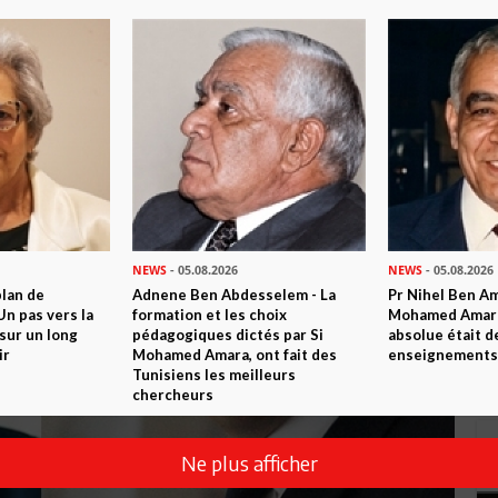
NEWS
- 05.08.2026
NEWS
- 05.08.2026
plan de
Adnene Ben Abdesselem - La
Pr Nihel Ben Am
n pas vers la
formation et les choix
Mohamed Amara:
sur un long
pédagogiques dictés par Si
absolue était d
ir
Mohamed Amara, ont fait des
enseignements 
Tunisiens les meilleurs
chercheurs
Ne plus afficher