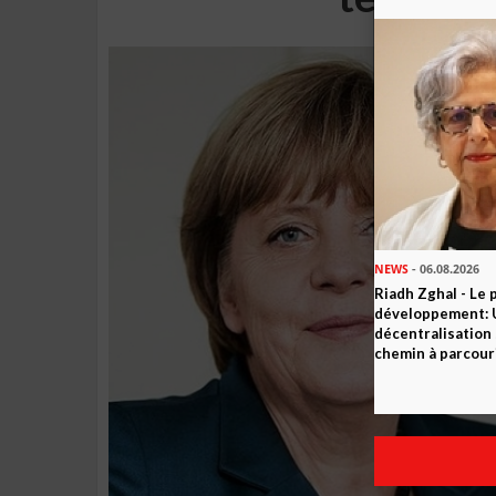
NEWS
- 06.08.2026
Riadh Zghal - Le 
développement: U
décentralisation 
chemin à parcour