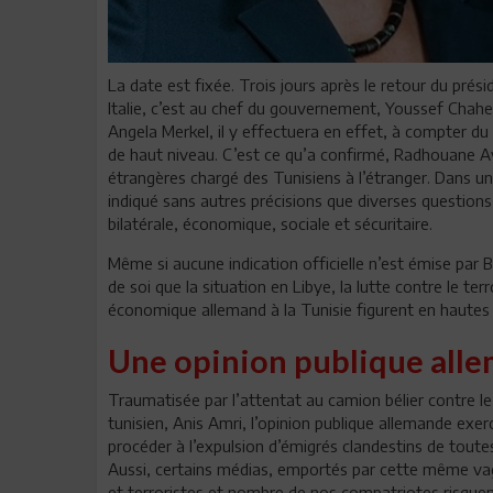
La date est fixée. Trois jours après le retour du prési
Italie, c’est au chef du gouvernement, Youssef Chahed 
Angela Merkel, il y effectuera en effet, à compter du 
de haut niveau. C’est ce qu’a confirmé, Radhouane Ay
étrangères chargé des Tunisiens à l’étranger. Dans u
indiqué sans autres précisions que diverses questions 
bilatérale, économique, sociale et sécuritaire.
Même si aucune indication officielle n’est émise par B
de soi que la situation en Libye, la lutte contre le ter
économique allemand à la Tunisie figurent en hautes p
Une opinion publique alle
Traumatisée par l’attentat au camion bélier contre 
tunisien, Anis Amri, l’opinion publique allemande exe
procéder à l’expulsion d’émigrés clandestins de toutes
Aussi, certains médias, emportés par cette même vag
et terroristes et nombre de nos compatriotes risquent