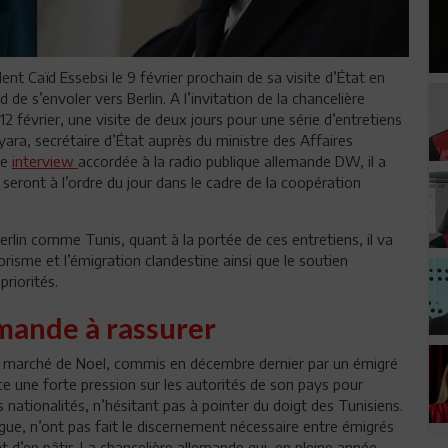
dent Caïd Essebsi le 9 février prochain de sa visite d’État en
de s’envoler vers Berlin. A l’invitation de la chancelière
12 février, une visite de deux jours pour une série d’entretiens
ara, secrétaire d’État auprès du ministre des Affaires
ne
interview
accordée à la radio publique allemande DW, il a
seront à l’ordre du jour dans le cadre de la coopération
erlin comme Tunis, quant à la portée de ces entretiens, il va
rorisme et l’émigration clandestine ainsi que le soutien
riorités.
mande à rassurer
le marché de Noel, commis en décembre dernier par un émigré
rce une forte pression sur les autorités de son pays pour
 nationalités, n’hésitant pas à pointer du doigt des Tunisiens.
ue, n’ont pas fait le discernement nécessaire entre émigrés
 d’en pâtir. La chancelière allemande qui, en pleine année