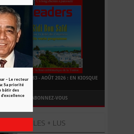
LEADERS N° 183 - AOÛT 2026 : EN KIOSQUE
ar – Le recteur
 Sa priorité
e bâtir des
d’excellence
ABONNEZ-VOUS
LES + LUS