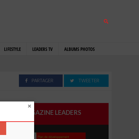
LIFESTYLE
LEADERS TV
ALBUMS PHOTOS
PARTAGER
TWEETER
MAGAZINE LEADERS