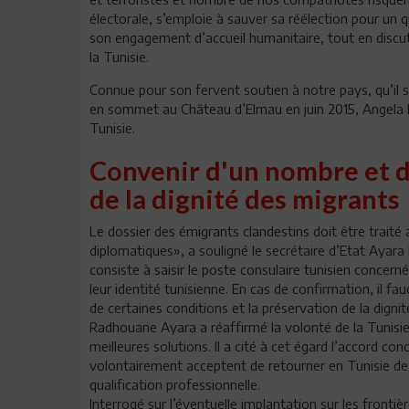
électorale, s’emploie à sauver sa réélection pour u
son engagement d’accueil humanitaire, tout en discu
la Tunisie.
Connue pour son fervent soutien à notre pays, qu’il s’a
en sommet au Château d’Elmau en juin 2015, Angela M
Tunisie.
Convenir d'un nombre et d
de la dignité des migrants
Le dossier des émigrants clandestins doit être traité a
diplomatiques», a souligné le secrétaire d’Etat Ayara 
consiste à saisir le poste consulaire tunisien concern
leur identité tunisienne. En cas de confirmation, il f
de certaines conditions et la préservation de la dig
Radhouane Ayara a réaffirmé la volonté de la Tunisie
meilleures solutions. Il a cité à cet égard l’accord c
volontairement acceptent de retourner en Tunisie de 
qualification professionnelle.
Interrogé sur l’éventuelle implantation sur les frontiè