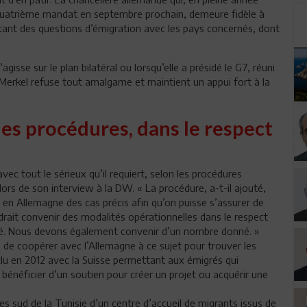
n quatrième mandat en septembre prochain, demeure fidèle à
tant des questions d’émigration avec les pays concernés, dont
gisse sur le plan bilatéral ou lorsqu’elle a présidé le G7, réuni
erkel refuse tout amalgame et maintient un appui fort à la
es procédures, dans le respect
vec tout le sérieux qu’il requiert, selon les procédures
lors de son interview à la DW. « La procédure, a-t-il ajouté,
é en Allemagne des cas précis afin qu’on puisse s’assurer de
audrait convenir des modalités opérationnelles dans le respect
nité. Nous devons également convenir d’un nombre donné. »
 de coopérer avec l’Allemagne à ce sujet pour trouver les
onclu en 2012 avec la Suisse permettant aux émigrés qui
bénéficier d’un soutien pour créer un projet ou acquérir une
res sud de la Tunisie d’un centre d’accueil de migrants issus de