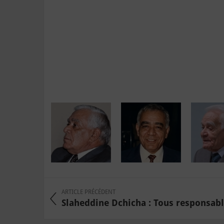
ARTICLE PRÉCÉDENT
Slaheddine Dchicha : Tous responsabl