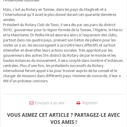
Mais, c’est au Rotary en Tunisie, dans les pays du Maghreb et à
l’international qu’il avait le plus donné durant ces quarante dernières
années.
Président du Rotary Club de Tunis, il sera élu par ses pairs du district
9010, gouverneur pour la région formée de la Tunisie, l’Algérie, le Maroc
et la Mauritanie. Dr Ridha Mrad œuvrera alors à l’expansion des clubs,
partout dans ces quatre pays, prenant son bâton de pèlerin pour les
visiter un à un, les encourageant à accroître leurs effectifs et surtout
intensifier et diversifier leurs actions sociales. Très apprécié par les
gouverneurs des autres 514 district du Rotary de par le monde et les
hautes instances du mouvement, il sera coopté dans nombre d’instances
centrales. Plus d’une fois, les présidents successifs du Rotary
international feront appel à lui pour trouver auprès de lui conseil et le
charger de missions dans différents pays. Homme de concorde, il leur a
été d’un précieux concours.
Envoyer à un ami
Imprimer
VOUS AIMEZ CET ARTICLE ? PARTAGEZ-LE AVEC
VOS AMIS !