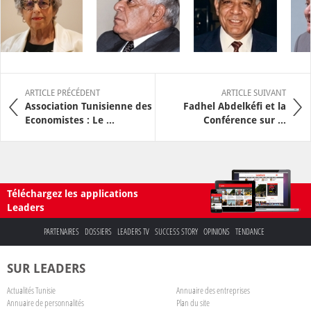
ARTICLE PRÉCÉDENT
ARTICLE SUIVANT
Association Tunisienne des
Fadhel Abdelkéfi et la
Economistes : Le ...
Conférence sur ...
Téléchargez les applications
Leaders
PARTENAIRES
DOSSIERS
LEADERS TV
SUCCESS STORY
OPINIONS
TENDANCE
SUR LEADERS
Actualités Tunisie
Annuaire des entreprises
Annuaire de personnalités
Plan du site