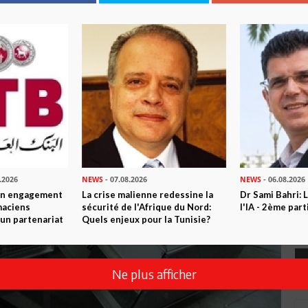
.2026
NEWS
- 07.08.2026
NEWS
- 06.08.2026
son engagement
La crise malienne redessine la
Dr Sami Bahri: L
maciens
sécurité de l'Afrique du Nord:
l'IA - 2ème part
à un partenariat
Quels enjeux pour la Tunisie?
Ne plus afficher