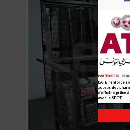
PARTENAIRES
- 07.08
L’ATB renforce 
auprès des phar
d’officine grâce 
avec le SPOT