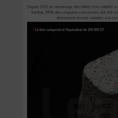
Depuis 2013, le ramassage des billets hors validité a 
Kedhai, 98% des coupures concernées ont été coll
demeurent encore valables à la circu