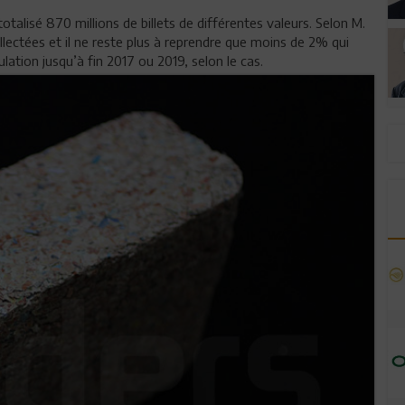
totalisé 870 millions de billets de différentes valeurs. Selon M.
ectées et il ne reste plus à reprendre que moins de 2% qui
lation jusqu’à fin 2017 ou 2019, selon le cas.