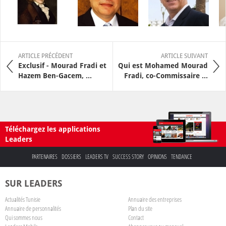
ARTICLE PRÉCÉDENT
ARTICLE SUIVANT
Exclusif - Mourad Fradi et
Qui est Mohamed Mourad
Hazem Ben-Gacem, ...
Fradi, co-Commissaire ...
Téléchargez les applications
Leaders
PARTENAIRES
DOSSIERS
LEADERS TV
SUCCESS STORY
OPINIONS
TENDANCE
SUR LEADERS
Actualités Tunisie
Annuaire des entreprises
Annuaire de personnalités
Plan du site
Qui sommes nous
Contact