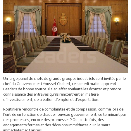
Un large panel de chefs de grands groupes industriels sont invités par le
chef du Gouvernement Youssef Chahed, ce samedi matin, apprend
Leaders de bonne source. Il a en effet souhaité les écouter et prendre
connaissance des entraves qu’ils rencontrent en matière
d’investissement, de création d’emploi et d’exportation.
Routinière rencontre de complaintes et de compassion, comme lors de
l’entrée en fonction de chaque nouveau gouvernement, se terminant par
des promesses, encore des promesses ? Ou, cette fois, des
engagements fermes et des décisions immédiates ? On le saura
immédiatement après !