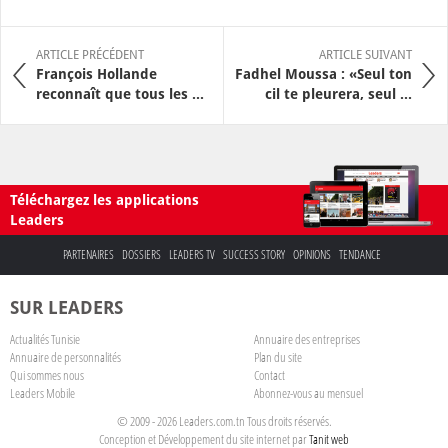
ARTICLE PRÉCÉDENT
ARTICLE SUIVANT
François Hollande
Fadhel Moussa : «Seul ton
reconnaît que tous les ...
cil te pleurera, seul ...
Téléchargez les applications
Leaders
PARTENAIRES
DOSSIERS
LEADERS TV
SUCCESS STORY
OPINIONS
TENDANCE
SUR LEADERS
Actualités Tunisie
Annuaire des entreprises
Annuaire de personnalités
Plan du site
Qui sommes nous
Contact
Leaders Mobile
Abonnez-vous au mensuel
© 2009 - 2026 Leaders.com.tn Tous droits réservés.
Conception et Développement du site internet par
Tanit web