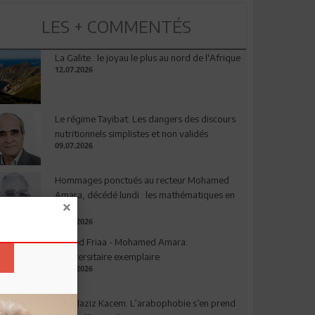
LES + COMMENTÉS
La Galite : le joyau le plus au nord de l'Afrique
12.07.2026
Le régime Tayibat: Les dangers des discours
nutritionnels simplistes et non validés
09.07.2026
Hommages ponctués au recteur Mohamed
Amara, décédé lundi : les mathématiques en
deuil
03.08.2026
Ahmed Friaa - Mohamed Amara:
l’Universitaire exemplaire
04.08.2026
Abdelaziz Kacem: L’arabophobie s’en prend