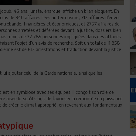
jdoub, 46 ans, juriste, énarque, affiche un bilan éloquent. En
oins de 940 affaires liées au terrorisme, 312 affaires d’envoi
 contrebande, financières et économiques, et 2757 affaires de
rsonnes arrêtées et déférées devant la justice, dossiers bien
de pas moins de 32 785 personnes impliquées dans des affaires
sant l’objet d’un avis de recherche. Soit un total de 11 858
enne est de 612 arrestations et traduction devant la justice
 lui ajouter celui de la Garde nationale, ainsi que les
b est en symbiose avec ses équipes. Il conçoit son rôle de
re aisée lorsqu’il s’agit de favoriser la remontée en puissance
et de créer le climat approprié, en revenant aux fondamentaux
 atypique
art des ministres qui se sont succédé, même jusqu’à tout