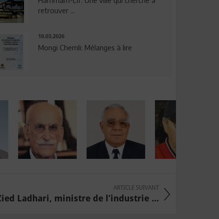
Hammam-Lif: Une ville qui cherche à
retrouver ...
10.03.2026
Mongi Chemli: Mélanges à lire
ARTICLE SUIVANT
ied Ladhari, ministre de l’industrie ...