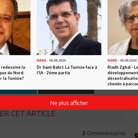
ommerce
000 arrestations en 6 mois
s et de l'Environnement
t ses deux nouveaux secrétaires d’Etat
n ami
Imprimer
NEWS
- 06.08.2026
NEWS
- 06.08.2026
 redessine la
Dr Sami Bahri: La Tunisie face à
Riadh Zghal - L
 ? PARTAGEZ-LE AVEC VOS AMIS !
ique du Nord:
l'IA - 2ème partie
développement:
 la Tunisie?
décentralisatio
chemin à parcou
TWEETER
ABONNEZ-VOUS
Ne plus afficher
R CET ARTICLE
2
Commentaires