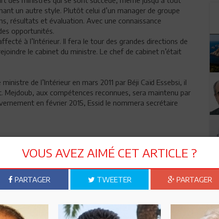
rnant un autre style. Plutôt celui d’un manager de groupe
ens, résultats et évaluation. Avec une connaissance
des opportunités.
cté à l’Intérieur. Il fera le tour des grandes directions de
rejoindre le cabinet du ministre. Le chef de cabinet n’était
inistre de l’Intérieur en mars 2011 par Béji Caïd Essebsi, il
net. Mejdoub, aux compétences reconnues, sera maintenu par
uvernement en février 2015, Essid le nommera secrétaire
f Chahed
VOUS AVEZ AIMÉ CET ARTICLE ?
près du ministre des Affaires étrangères
 ministère du Développement, de l’Investissement et de la
PARTAGER
TWEETER
PARTAGER
nergie et des Énergies renouvelables
nsport