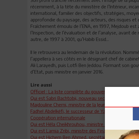
récemment, à la tête du ministère de l’Intérieur, inca
international, familier des objectifs, stratégies, moy
approfondie du paysage, des acteurs, des risques et 
Fraîchement émoulu de l’ENA, en 1997, Mejdoub est affe
l’Inspection, de l’évaluation et de l’analyse, avant de 
autre, de 1997 à 2001, qu’Habib Essid...
Il le retrouvera au lendemain de la révolution. Nommé m
l’appellera à ses côtés en le désignant chef de cabi
Ali Larayedh, puis Lotfi Ben Jeddou. Formant son go
d’Etat, puis ministre en janvier 2016.
Lire aussi
Officiel : La liste complète du gouvernement Yousse
Qui est Sabri Bachtobji, nouveau secrétaire d’État au
Majdouline Cherni, ministre de la Jeunesse et du sport
Fadhel Abdelkéfi, le successeur de Yassine Brahim au
Coopération internationale
Qui est Héla Cheikhrouhou, ministre des Mines, de l'E
Qui est Lamia Zribi, ministre des Finances
Qui est Hichem Ben Ahmed, secrétaire d’Etat au Tra