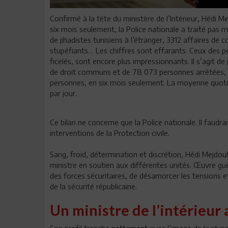
Confirmé à la tête du ministère de l’Intérieur, Hédi Me
six mois seulement, la Police nationale a traité pas m
de jihadistes tunisiens à l’étranger, 3312 affaires de
stupéfiants… Les chiffres sont effarants. Ceux des pe
ficelés, sont encore plus impressionnants. Il s’agit 
de droit communs et de 78 073 personnes arrêtées, fai
personnes, en six mois seulement. La moyenne quotidi
par jour.
Ce bilan ne concerne que la Police nationale. Il faudrait
interventions de la Protection civile.
Sang, froid, détermination et discrétion, Hédi Mejdou
ministre en soutien aux différentes unités. Œuvre guè
des forces sécuritaires, de désamorcer les tensions 
de la sécurité républicaine.
Un ministre de l’intérieur
Son profil tranche nettement avec l’image de la plup