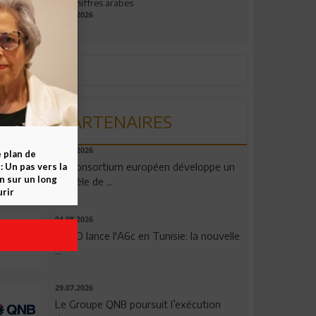
aux chiffres arabes
09.07.2026
PARTENAIRES
06.08.2026
e plan de
Un consortium européen développe un
 Un pas vers la
n sur un long
modèle de ...
rir
04.08.2026
OPPO lance l'A6c en Tunisie: la nouvelle
...
29.07.2026
Le Groupe QNB poursuit l’exécution