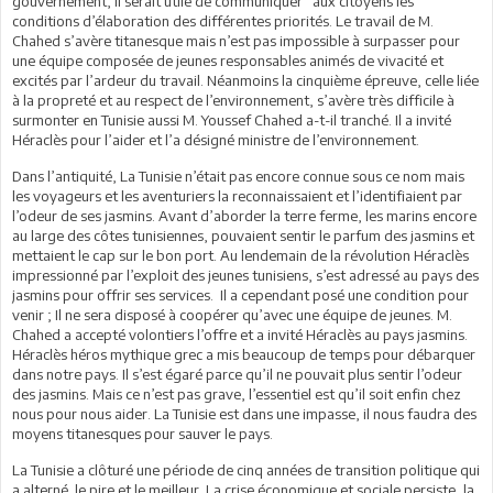
gouvernement, il serait utile de communiquer aux citoyens les
conditions d’élaboration des différentes priorités. Le travail de M.
Chahed s’avère titanesque mais n’est pas impossible à surpasser pour
une équipe composée de jeunes responsables animés de vivacité et
excités par l’ardeur du travail. Néanmoins la cinquième épreuve, celle liée
à la propreté et au respect de l’environnement, s’avère très difficile à
surmonter en Tunisie aussi M. Youssef Chahed a-t-il tranché. Il a invité
Héraclès pour l’aider et l’a désigné ministre de l’environnement.
Dans l’antiquité, La Tunisie n’était pas encore connue sous ce nom mais
les voyageurs et les aventuriers la reconnaissaient et l’identifiaient par
l’odeur de ses jasmins. Avant d’aborder la terre ferme, les marins encore
au large des côtes tunisiennes, pouvaient sentir le parfum des jasmins et
mettaient le cap sur le bon port. Au lendemain de la révolution Héraclès
impressionné par l’exploit des jeunes tunisiens, s’est adressé au pays des
jasmins pour offrir ses services. Il a cependant posé une condition pour
venir ; Il ne sera disposé à coopérer qu’avec une équipe de jeunes. M.
Chahed a accepté volontiers l’offre et a invité Héraclès au pays jasmins.
Héraclès héros mythique grec a mis beaucoup de temps pour débarquer
dans notre pays. Il s’est égaré parce qu’il ne pouvait plus sentir l’odeur
des jasmins. Mais ce n’est pas grave, l’essentiel est qu’il soit enfin chez
nous pour nous aider. La Tunisie est dans une impasse, il nous faudra des
moyens titanesques pour sauver le pays.
La Tunisie a clôturé une période de cinq années de transition politique qui
a alterné le pire et le meilleur. La crise économique et sociale persiste, la