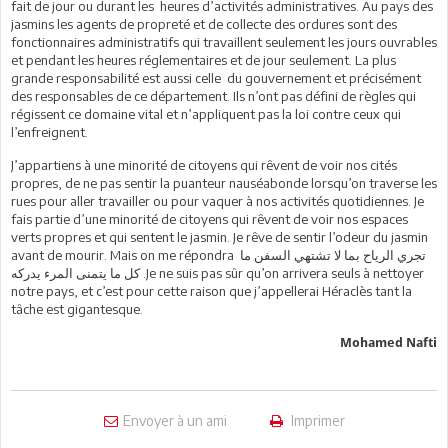
fait de jour ou durant les heures d’activités administratives. Au pays des
jasmins les agents de propreté et de collecte des ordures sont des
fonctionnaires administratifs qui travaillent seulement les jours ouvrables
et pendant les heures réglementaires et de jour seulement. La plus
grande responsabilité est aussi celle du gouvernement et précisément
des responsables de ce département. Ils n’ont pas défini de règles qui
régissent ce domaine vital et n’appliquent pas la loi contre ceux qui
l’enfreignent.
J’appartiens à une minorité de citoyens qui rêvent de voir nos cités
propres, de ne pas sentir la puanteur nauséabonde lorsqu’on traverse les
rues pour aller travailler ou pour vaquer à nos activités quotidiennes. Je
fais partie d’une minorité de citoyens qui rêvent de voir nos espaces
verts propres et qui sentent le jasmin. Je rêve de sentir l’odeur du jasmin
avant de mourir. Mais on me répondra تجري الرياح بما لا تشتهي السفن ما
كل ما يتمنى المرء يدركه .Je ne suis pas sûr qu’on arrivera seuls à nettoyer
notre pays, et c’est pour cette raison que j’appellerai Héraclès tant la
tâche est gigantesque.
Mohamed Nafti
Envoyer à un ami
Imprimer