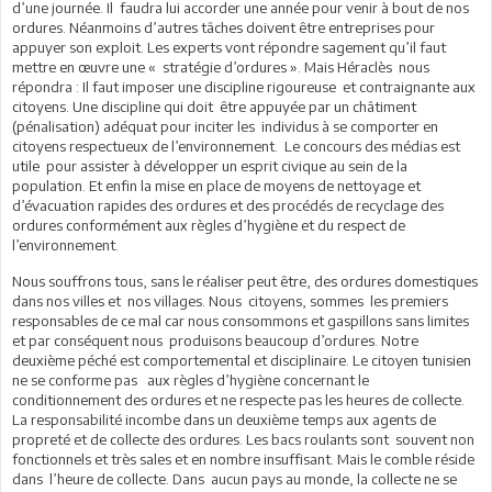
d’une journée. Il faudra lui accorder une année pour venir à bout de nos
ordures. Néanmoins d’autres tâches doivent être entreprises pour
appuyer son exploit. Les experts vont répondre sagement qu’il faut
mettre en œuvre une « stratégie d’ordures ». Mais Héraclès nous
répondra : Il faut imposer une discipline rigoureuse et contraignante aux
citoyens. Une discipline qui doit être appuyée par un châtiment
(pénalisation) adéquat pour inciter les individus à se comporter en
citoyens respectueux de l’environnement. Le concours des médias est
utile pour assister à développer un esprit civique au sein de la
population. Et enfin la mise en place de moyens de nettoyage et
d’évacuation rapides des ordures et des procédés de recyclage des
ordures conformément aux règles d’hygiène et du respect de
l’environnement.
Nous souffrons tous, sans le réaliser peut être, des ordures domestiques
dans nos villes et nos villages. Nous citoyens, sommes les premiers
responsables de ce mal car nous consommons et gaspillons sans limites
et par conséquent nous produisons beaucoup d’ordures. Notre
deuxième péché est comportemental et disciplinaire. Le citoyen tunisien
ne se conforme pas aux règles d’hygiène concernant le
conditionnement des ordures et ne respecte pas les heures de collecte.
La responsabilité incombe dans un deuxième temps aux agents de
propreté et de collecte des ordures. Les bacs roulants sont souvent non
fonctionnels et très sales et en nombre insuffisant. Mais le comble réside
dans l’heure de collecte. Dans aucun pays au monde, la collecte ne se