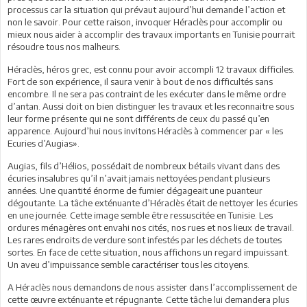
processus car la situation qui prévaut aujourd’hui demande l’action et
non le savoir. Pour cette raison, invoquer Héraclès pour accomplir ou
mieux nous aider à accomplir des travaux importants en Tunisie pourrait
résoudre tous nos malheurs.
Héraclès, héros grec, est connu pour avoir accompli 12 travaux difficiles.
Fort de son expérience, il saura venir à bout de nos difficultés sans
encombre. Il ne sera pas contraint de les exécuter dans le même ordre
d’antan. Aussi doit on bien distinguer les travaux et les reconnaitre sous
leur forme présente qui ne sont différents de ceux du passé qu’en
apparence. Aujourd’hui nous invitons Héraclès à commencer par « les
Ecuries d’Augias».
Augias, fils d’Hélios, possédait de nombreux bétails vivant dans des
écuries insalubres qu’il n’avait jamais nettoyées pendant plusieurs
années. Une quantité énorme de fumier dégageait une puanteur
dégoutante. La tâche exténuante d’Héraclès était de nettoyer les écuries
en une journée. Cette image semble être ressuscitée en Tunisie. Les
ordures ménagères ont envahi nos cités, nos rues et nos lieux de travail.
Les rares endroits de verdure sont infestés par les déchets de toutes
sortes. En face de cette situation, nous affichons un regard impuissant.
Un aveu d’impuissance semble caractériser tous les citoyens.
A Héraclès nous demandons de nous assister dans l’accomplissement de
cette œuvre exténuante et répugnante. Cette tâche lui demandera plus