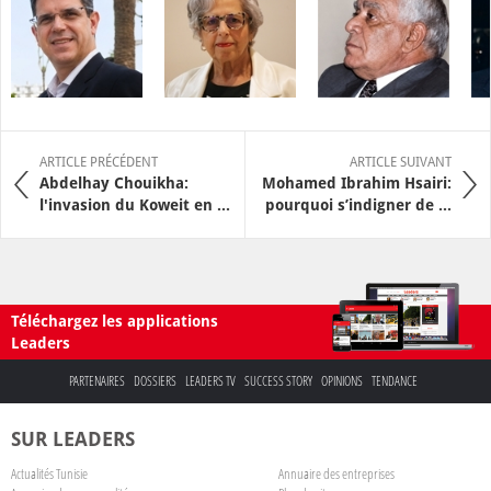
ARTICLE PRÉCÉDENT
ARTICLE SUIVANT
Abdelhay Chouikha:
Mohamed Ibrahim Hsairi:
l'invasion du Koweit en ...
pourquoi s’indigner de ...
Téléchargez les applications
Leaders
PARTENAIRES
DOSSIERS
LEADERS TV
SUCCESS STORY
OPINIONS
TENDANCE
SUR LEADERS
Actualités Tunisie
Annuaire des entreprises