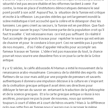
sécurité n’est pas encore établie et les réformes tardent à venir. Par
contre, la mise en place d’institutions démocratiques demeure le seul
point positif à son actif. Aujourd’hui, la situation de la Tunisie est critique
et incite à la réflexion. Les paroles stériles qui ont largement inondé la
scène médiatique n’ont accouché que la colère et le désespoir chez les
tunisiens. Les gens crient au secours, la Tunisie est en perdition. Que faut-
il faire pour sauver le pays ? Une bonne partie de la population croit qu’il
faut travailler. C’est nécessaire mais ce n’est pas suffisant. En réalité il
faut accomplir de grands travaux pour repêcher le navire qui est entrain
de chavirer et pour le conduire à bon port. Ceci ne semble pas à portée
de nos moyens , d’où l’idée d’appeler Héraclès pour accomplir ses
fameux travaux en Tunisie. L’idée n’est pas mauvaise du tout, la chance
pourrait nous sourire une deuxième fois si on joue la carte de la Grèce
antique.
Il y a 12 siècles, le calife abbasside Al Mamun a initié le mouvement de la
renaissance arabo-musulmane. Convaincu de la stérilité des esprits des
flatteurs de sa cour mais aidé par une poignée de penseurs et savants
authentiques il donnera une impulsion décisive à la culture en s’inspirant
de la civilisation grecque antique.Il avait émis ses directives pour
déblayer le terrain du savoir en entamant la traduction de la philosophie
et de la science grecques. Et si la carte grecque antique a réussi à nos
ancêtres, pourquoi ne pas la jouer de nouveau, nous qui sommes
toujours à court d’idées et à court de héros vivants ? Mais à la différence
près que cette fois en Tunisie nous n’aurons pas à recopier le même