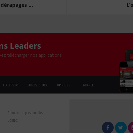
dérapages ...
L’
ons Leaders
ez télécharger nos applications
LEADERS TV
SUCCESS STORY
OPINIONS
TENDANCE
Annuaire de personnalités
Contact