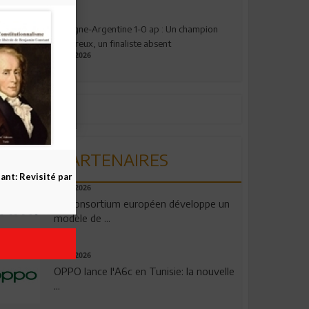
Espagne-Argentine 1-0 ap : Un champion
valeureux, un finaliste absent
19.07.2026
PARTENAIRES
nt: Revisité par
06.08.2026
Un consortium européen développe un
modèle de ...
04.08.2026
OPPO lance l'A6c en Tunisie: la nouvelle
...