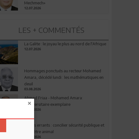
Mechmech»
12.07.2026
LES + COMMENTÉS
La Galite : le joyau le plus au nord de l'Afrique
12.07.2026
Hommages ponctués au recteur Mohamed
Amara, décédé lundi : les mathématiques en
deuil
03.08.2026
Ahmed Friaa - Mohamed Amara:
l’Universitaire exemplaire
04.08.2026
Chiens errants : concilier sécurité publique et
bien-être animal
17.07.2026