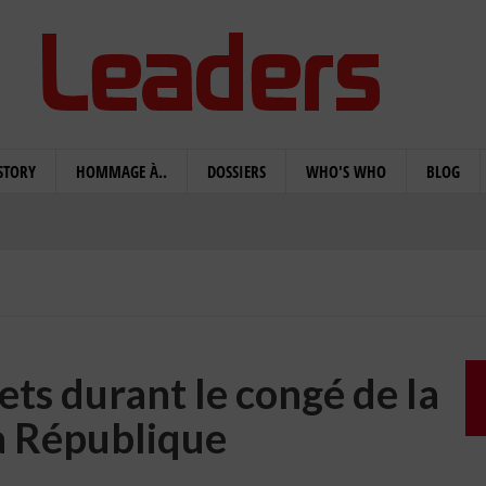
STORY
HOMMAGE À..
DOSSIERS
WHO'S WHO
BLOG
ts durant le congé de la
la République