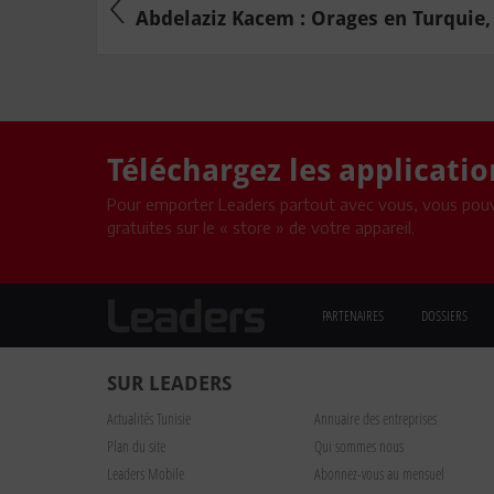
Abdelaziz Kacem : Orages en Turquie, 
Téléchargez les applicati
Pour emporter Leaders partout avec vous, vous pouv
gratuites sur le « store » de votre appareil.
PARTENAIRES
DOSSIERS
SUR LEADERS
Actualités Tunisie
Annuaire des entreprises
Plan du site
Qui sommes nous
Leaders Mobile
Abonnez-vous au mensuel