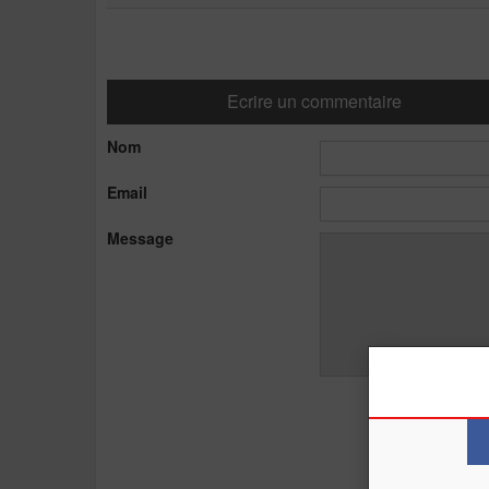
Ecrire un commentaire
Nom
Email
Message