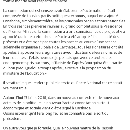
tout le monde avait respecté ce pacte…
La commission qui est censée avoir élaborer le Pacte national était
composée de tous les partis politiques reconnus, auquel on a ajouté
Ennahdha, simplement toléré, et les principales organisations nationales.
En trois séances plénières réunies au grand complet sous la Présidence
du Premier Ministre, la commission a a pris connaissance du projet et y a
apporté quelques retouches…le Pacte a été adopté à l’unanimité des
présents et a été signé par toutes les parties au cours d’une séance
solennelle organisée au palais de Carthage…tous les signataires ont été
appelés à apposer leurs signatures avec indication de leurs noms et de
leurs qualités… j’étais heureux ;Je pensais que avec ce texte et les
engagements pris par tous, la Tunisie de l’après Bourguiba était partie
du bon pied. Quelque temps après, je recevais la proposition du
ministère de l’Education.»
Il serait utile que Leaders publie le texte du Pacte National car ce serait
vraiment utile.
Aujourd’hui 13 juillet 2016, dans un nouveau contexte et de nouveaux
acteurs de la politique un nouveau Pacte à connotation surtout
économique et sociale vient d’être signé à Carthage.
Osons espérer qu’il fera long feu et ne connaitra pas le sort du
précédent.
Un autre vœu que je formule. Que le nouveau maitre de la Kasbah