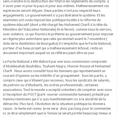
sans craindre ni la destruction de l’Etat ni les règlements de compte, à
n’avoir peur ni pour le pays ni pour eux-mêmes. Malheureusement ces
espérances seront déçues. Deux parties n’ont pas respecté leurs
engagements. Le gouvernement n’a pas libéralisé le système. Et les
islamistes ont voulu imposé leur politique hostile à la réforme du
système éducatif (dont a été chargé feu Mohamed Charfi à la tête du
Ministère de l’Education Nationale).Ils le feront, comme nous le verrons,
avec violence, ce qui fournira le prétexte au gouvernement pour imposer
un régime plus autoritaire que celui qui existait avant le 7 novembre (
date de la destitution de Bourguiba).Il n’empêche que le Pacte National,
porteur d’un beau projet qui a malheureusement échoué, reste un
document important auquel on se référera peut-être un jour…
Le Pacte National a été élaboré par une sous-commission composée
d’Abdelwahab Bouhdiba, Touhami Nagra, Moncer Rouissi et Mohamed
Charfi…Nous avons consulté tous les tunisiens qui représentaient un
courant d’opinion ou les intérêts d’un groupement : tous les partis, y
compris ceux qui n’étaient pas reconnus, tous les syndicats de salariés,
de patrons ou d’étudiants, les ordres professionnels, certaines
associations. Tout le monde a accepté volontiers de coopérer avec nous
à l’exception du POCT (parti ouvrier communiste tunisien) présidé par
Hamma Hammami qui n’a pas manifestement cru à la sincérité de la
démarche. Plus tard, l’évolution de la situation politique lui donnera
raison…le texte est connu. Je ne serai donc pas long pour le commenter
ici. Je dirai simplement que la Tunisie se serait portée beaucoup mieux si