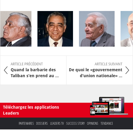
ARTICLE PRÉCÉDENT
ARTICLE SUIVANT
Quand la barbarie des
De quoi le «gouvernement
Taliban s’en prend au ...
d’union nationale» ...
Téléchargez les applications
Leaders
PARTENAIRES
DOSSIERS
LEADERS TV
SUCCESS STORY
OPINIONS
TENDANCE