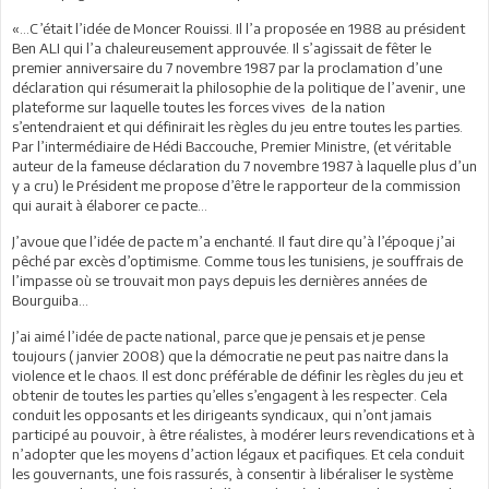
«…C’était l’idée de Moncer Rouissi. Il l’a proposée en 1988 au président
Ben ALI qui l’a chaleureusement approuvée. Il s’agissait de fêter le
premier anniversaire du 7 novembre 1987 par la proclamation d’une
déclaration qui résumerait la philosophie de la politique de l’avenir, une
plateforme sur laquelle toutes les forces vives de la nation
s’entendraient et qui définirait les règles du jeu entre toutes les parties.
Par l’intermédiaire de Hédi Baccouche, Premier Ministre, (et véritable
auteur de la fameuse déclaration du 7 novembre 1987 à laquelle plus d’un
y a cru) le Président me propose d’être le rapporteur de la commission
qui aurait à élaborer ce pacte…
J’avoue que l’idée de pacte m’a enchanté. Il faut dire qu’à l’époque j’ai
pêché par excès d’optimisme. Comme tous les tunisiens, je souffrais de
l’impasse où se trouvait mon pays depuis les dernières années de
Bourguiba…
J’ai aimé l’idée de pacte national, parce que je pensais et je pense
toujours ( janvier 2008) que la démocratie ne peut pas naitre dans la
violence et le chaos. Il est donc préférable de définir les règles du jeu et
obtenir de toutes les parties qu’elles s’engagent à les respecter. Cela
conduit les opposants et les dirigeants syndicaux, qui n’ont jamais
participé au pouvoir, à être réalistes, à modérer leurs revendications et à
n’adopter que les moyens d’action légaux et pacifiques. Et cela conduit
les gouvernants, une fois rassurés, à consentir à libéraliser le système