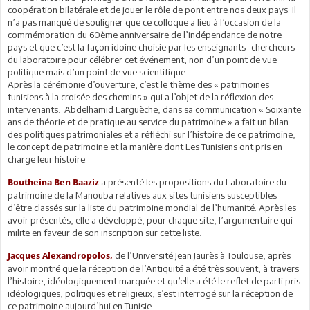
coopération bilatérale et de jouer le rôle de pont entre nos deux pays. Il
n’a pas manqué de souligner que ce colloque a lieu à l’occasion de la
commémoration du 60ème anniversaire de l’indépendance de notre
pays et que c’est la façon idoine choisie par les enseignants- chercheurs
du laboratoire pour célébrer cet événement, non d’un point de vue
politique mais d’un point de vue scientifique.
Après la cérémonie d’ouverture, c’est le thème des « patrimoines
tunisiens à la croisée des chemins » qui a l’objet de la réflexion des
intervenants. Abdelhamid Larguèche, dans sa communication « Soixante
ans de théorie et de pratique au service du patrimoine » a fait un bilan
des politiques patrimoniales et a réfléchi sur l’histoire de ce patrimoine,
le concept de patrimoine et la manière dont Les Tunisiens ont pris en
charge leur histoire.
a présenté les propositions du Laboratoire du
Boutheina Ben Baaziz
patrimoine de la Manouba relatives aux sites tunisiens susceptibles
d’être classés sur la liste du patrimoine mondial de l’humanité. Après les
avoir présentés, elle a développé, pour chaque site, l’argumentaire qui
milite en faveur de son inscription sur cette liste.
de l’Université Jean Jaurès à Toulouse, après
Jacques Alexandropolos,
avoir montré que la réception de l’Antiquité a été très souvent, à travers
l’histoire, idéologiquement marquée et qu’elle a été le reflet de parti pris
idéologiques, politiques et religieux, s’est interrogé sur la réception de
ce patrimoine aujourd’hui en Tunisie.