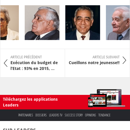
ARTICLE PRÉCÉDENT
ARTICLE SUIVANT
Exécution du budget de
Cueillons notre jeunesse!!
l’Etat : 93% en 2015, ...
Téléchargez les applications
Leaders
PARTENAIRES
DOSSIERS
LEADERS TV
SUCCESS STORY
OPINIONS
TENDANCE