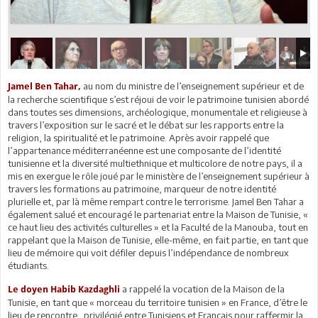
au nom du ministre de l’enseignement supérieur et de
Jamel Ben Tahar,
la recherche scientifique s’est réjoui de voir le patrimoine tunisien abordé
dans toutes ses dimensions, archéologique, monumentale et religieuse à
travers l’exposition sur le sacré et le débat sur les rapports entre la
religion, la spiritualité et le patrimoine. Après avoir rappelé que
l’appartenance méditerranéenne est une composante de l’identité
tunisienne et la diversité multiethnique et multicolore de notre pays, il a
mis en exergue le rôle joué par le ministère de l’enseignement supérieur à
travers les formations au patrimoine, marqueur de notre identité
plurielle et, par là même rempart contre le terrorisme. Jamel Ben Tahar a
également salué et encouragé le partenariat entre la Maison de Tunisie, «
ce haut lieu des activités culturelles » et la Faculté de la Manouba, tout en
rappelant que la Maison de Tunisie, elle-même, en fait partie, en tant que
lieu de mémoire qui voit défiler depuis l’indépendance de nombreux
étudiants.
a rappelé la vocation de la Maison de la
Le doyen Habib Kazdaghli
Tunisie, en tant que « morceau du territoire tunisien » en France, d’être le
lieu de rencontre privilégié entre Tunisiens et Français pour raffermir la