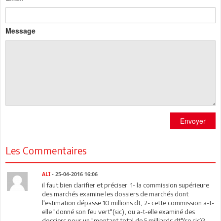
Message
Envoyer
Les Commentaires
ALI
- 25-04-2016 16:06
il faut bien clarifier et préciser: 1- la commission supérieure
des marchés examine les dossiers de marchés dont
l'estimation dépasse 10 millions dt; 2- cette commission a-t-
elle "donné son feu vert"(sic), ou a-t-elle examiné des
dossiers pour un "montant total de 5 milliards dt"(re sic)?