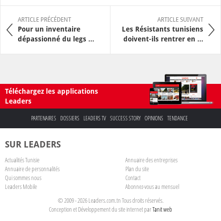
ARTICLE PRÉCÉDENT
ARTICLE SUIVANT
Pour un inventaire
Les Résistants tunisiens
dépassionné du legs ...
doivent-ils rentrer en ...
Téléchargez les applications
Leaders
PARTENAIRES
DOSSIERS
LEADERS TV
SUCCESS STORY
OPINIONS
TENDANCE
SUR LEADERS
Actualités Tunisie
Annuaire des entreprises
Annuaire de personnalités
Plan du site
Qui sommes nous
Contact
Leaders Mobile
Abonnez-vous au mensuel
© 2009 - 2026 Leaders.com.tn Tous droits réservés.
Conception et Développement du site internet par
Tanit web