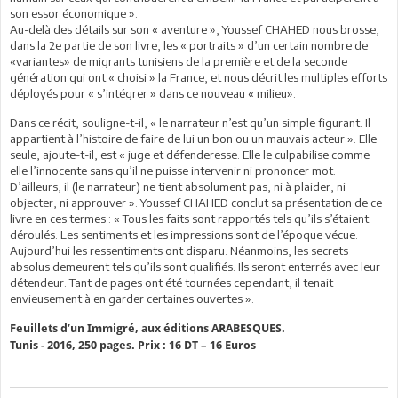
son essor économique ».
Au-delà des détails sur son « aventure », Youssef CHAHED nous brosse,
dans la 2e partie de son livre, les « portraits » d’un certain nombre de
«variantes» de migrants tunisiens de la première et de la seconde
génération qui ont « choisi » la France, et nous décrit les multiples efforts
déployés pour « s’intégrer » dans ce nouveau « milieu».
Dans ce récit, souligne-t-il, « le narrateur n’est qu’un simple figurant. Il
appartient à l’histoire de faire de lui un bon ou un mauvais acteur ». Elle
seule, ajoute-t-il, est « juge et défenderesse. Elle le culpabilise comme
elle l’innocente sans qu’il ne puisse intervenir ni prononcer mot.
D’ailleurs, il (le narrateur) ne tient absolument pas, ni à plaider, ni
objecter, ni approuver ». Youssef CHAHED conclut sa présentation de ce
livre en ces termes : « Tous les faits sont rapportés tels qu’ils s’étaient
déroulés. Les sentiments et les impressions sont de l’époque vécue.
Aujourd’hui les ressentiments ont disparu. Néanmoins, les secrets
absolus demeurent tels qu’ils sont qualifiés. Ils seront enterrés avec leur
détendeur. Tant de pages ont été tournées cependant, il tenait
envieusement à en garder certaines ouvertes ».
Feuillets d’un Immigré, aux éditions ARABESQUES.
Tunis - 2016, 250 pages. Prix : 16 DT – 16 Euros