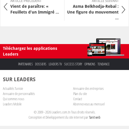
ARTICLE PRÉCÉDENT
ARTICLE SUIVANT
Vient de paraître: «
Asma Belkhodja-Rebaï :
Feuillets d’un Immigré ...
Une figure du mouvement
...
Téléchargez les applications
Leaders
PARTENAIRES
DOSSIERS
LEADERS TV
SUCCESS STORY
OPINIONS
TENDANCE
SUR LEADERS
Actualités Tunisie
Annuaire des entreprises
Annuaire de personnalités
Plan du site
Qui sommes nous
Contact
Leaders Mobile
Abonnez-vous au mensuel
© 2009 - 2026 Leaders.com.tn Tous droits réservés.
Conception et Développement du site internet par
Tanit web