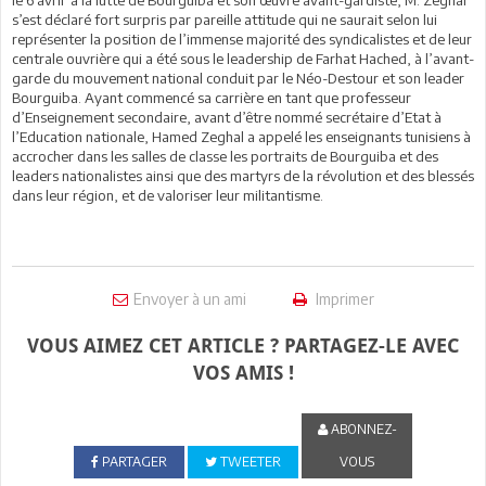
le 6 avril à la lutte de Bourguiba et son œuvre avant-gardiste, M. Zeghal
s’est déclaré fort surpris par pareille attitude qui ne saurait selon lui
représenter la position de l’immense majorité des syndicalistes et de leur
centrale ouvrière qui a été sous le leadership de Farhat Hached, à l’avant-
garde du mouvement national conduit par le Néo-Destour et son leader
Bourguiba. Ayant commencé sa carrière en tant que professeur
d’Enseignement secondaire, avant d’être nommé secrétaire d’Etat à
l’Education nationale, Hamed Zeghal a appelé les enseignants tunisiens à
accrocher dans les salles de classe les portraits de Bourguiba et des
leaders nationalistes ainsi que des martyrs de la révolution et des blessés
dans leur région, et de valoriser leur militantisme.
Envoyer à un ami
Imprimer
VOUS AIMEZ CET ARTICLE ? PARTAGEZ-LE AVEC
VOS AMIS !
ABONNEZ-
PARTAGER
TWEETER
VOUS