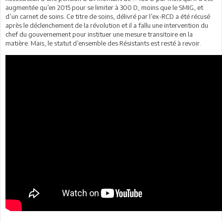
augmentée qu’en 2015 pour se limiter à 300 D, moins que le SMIG, et
d’un carnet de soins. Ce titre de soins, délivré par l’ex-RCD a été récusé
après le déclenchement de la révolution et il a fallu une intervention du
chef du gouvernement pour instituer une mesure transitoire en la
matière. Mais, le statut d’ensemble des Résistants est resté à revoir.