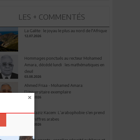
LES + COMMENTÉS
La Galite : le joyau le plus au nord de l'Afrique
12.07.2026
Hommages ponctués au recteur Mohamed
Amara, décédé lundi : les mathématiques en
deuil
03.08.2026
Ahmed Friaa - Mohamed Amara:
l’Universitaire exemplaire
04.08.2026
Abdelaziz Kacem: L’arabophobie s’en prend
aux chiffres arabes
09.07.2026
Chiens errants : concilier sécurité publique et