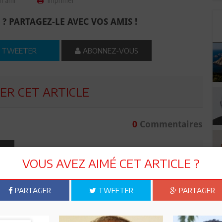
n ami
Imprimer
 ? PARTAGEZ-LE AVEC VOS AMIS !
TWEETER
ABONNEZ-VOUS
R CET ARTICLE
0
Commentaires
Commenter
VOUS AVEZ AIMÉ CET ARTICLE ?
PARTAGER
TWEETER
PARTAGER