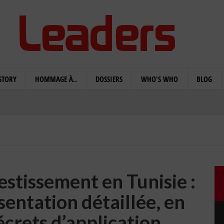
STORY
HOMMAGE À..
DOSSIERS
WHO'S WHO
BLOG
stissement en Tunisie :
sentation détaillée, en
écrets d’application