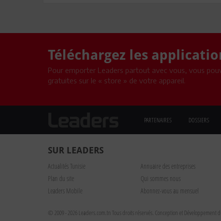
Téléchargez les applicati
Pour emporter Leaders partout avec vous, vous pouv
gratuites sur le « store » de votre appareil.
PARTENAIRES
DOSSIERS
SUR LEADERS
Actualités Tunisie
Annuaire des entreprises
Plan du site
Qui sommes nous
Leaders Mobile
Abonnez-vous au mensuel
© 2009 - 2026 Leaders.com.tn Tous droits réservés.
Conception et Développement du