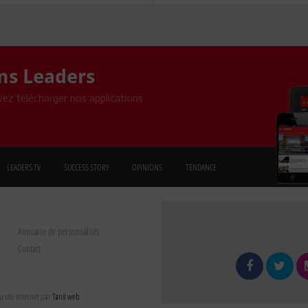
ons Leaders
ez télécharger nos applications
LEADERS TV
SUCCESS STORY
OPINIONS
TENDANCE
Annuaire de personnalités
Contact
 site internet par
Tanit web