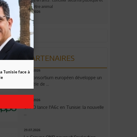
bien-être animal
17.07.2026
PARTENAIRES
06.08.2026
a Tunisie face à
Un consortium européen développe un
ie
modèle de ...
04.08.2026
OPPO lance l'A6c en Tunisie: la nouvelle
...
29.07.2026
Le Groupe QNB poursuit l’exécution