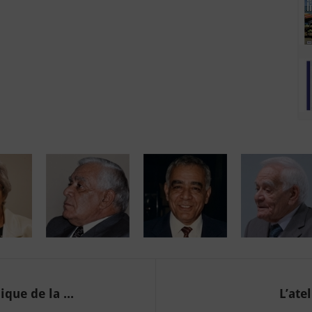
que de la ...
L’ate