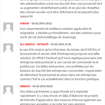
des administration a but non lucratif donc non productif et il
va augmenter l endettement public et en plus les. Resettes
des caisses sociale vont être déficitaire et ne peuvent plus
supporté
FARHAT
- 03-02-2016 20:52
bon raisonnement et meilleure solution applicable et
adaptable, à étudier profondément. une des solutions pour
sortir de cet embouteillage de chaumage
ALI SMAOUI - RETRAITÉ
- 03-02-2016 21:36
Je suis très surpris qu'un Monsieur du niveau de M.MOALLA
(économiste et ancien chef d'entreprise) propose une telle
solution. En effet il faudrait qu'il nous explique pourquoi une
entreprise embaucherait si son carnet de commande ne le
justifie pas. De telles embauches, non justifiées par les
besoins du marché des entreprises concernées, risqueraient
de démotiver le personnel en place dans ses entreprises
comme c'est le cas actuellement dans la fonction publique
ABBASSI
- 04-02-2016 00:25
Des idées pertinentes à approfondir et à exploiter
rapidement. Il y a lieu d'ores et déjà d'élaborer les projets
de Décrets d'application des mesures d'encouragement aux
entreprises appelées à recruter les sans emplois.