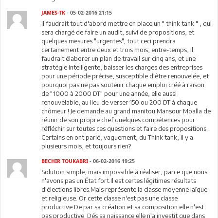
JAMES-TK
- 05-02-2016 21:15
Il faudrait tout d'abord mettre en place un " think tank " , qui
sera chargé de faire un audit, suivi de propositions, et
quelques mesures "urgentes", tout ceci prendra
certainement entre deux et trois mois; entre-temps, il
faudrait élaborer un plan de travail sur cinq ans, et une
stratégie intelligente, baisser les charges des entreprises
pour une période précise, susceptible d'être renouvelée, et
pourquoi pas ne pas soutenir chaque emploi créé à raison
de "1000 à 2000 DT" pour une année, elle aussi
renouvelable, au lieu de verser 150 ou 200 DT à chaque
chômeur ! Je demande au grand manitou Mansour Moalla de
réunir de son propre chef quelques compétences pour
réfléchir sur toutes ces questions et faire des propositions.
Certains en ont parlé, vaguement, du Think tank, il y a
plusieurs mois, et toujours rien?
BECHIR TOUKABRI
- 06-02-2016 19:25
Solution simple, mais impossible à réaliser, parce que nous
n'avons pas un État fort.Il est certes légitimes résultats
d'élections libres.Mais représente la classe moyenne laïque
et religieuse. Or cette classe n'est pas une classe
productive.De par sa création et sa composition elle n'est
pas productive. Dés sa naissance elle n'a investit que dans