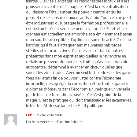
limites. Elle vise à engager les responsables locaux et à les
pousser à inventer et à imaginer. C’est la décentralisation
qui desserre l’étau autour du pouvoir central et qui lui
permet de se consacrer aux grands choix. Tout cela ne peut
être industrieux que lorsque la formation professionnelle
est restructurée et sérieusement revalorisée. En effet, ce
créneau est actuellement amorphe et a éminemment besoin
d’un souffle susceptible d’optimiser son efficacité. C’est au
karcher qu’il faut s’attaquer aux mauvaises habitudes
stériles et improductives. Ces mesures et tant d’autres
présentes dans mon esprit et auxquelles je reviendrai en
détails ne peuvent donner leurs fruits qu’avec un pouvoir
autocentré, déterminé à avancer en chœur quelles que
soient les vicissitudes. Avec un seul but : redresser les garde
fous de l’état afin de pouvoir lutter contre l’économie
informelle, désagréger la corruption et surtout engager les
diplômés chômeurs dans l’économie numérique universelle
par le biais de formations payées. Ce n’est point de la
magie. C’est la pratique qui doit transcender les jacasseries,
le bla-bla Abdessattar Jerbia Actif politique
EXPT
- 13-02-2016 10:40
Un bon exercice d'arithmétique!