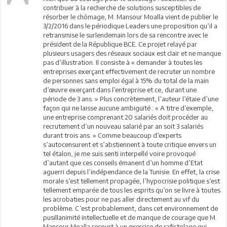
contribuer à la recherche de solutions susceptibles de
résorber le chômage, M. Mansour Moalla vient de publier le
3/2/2016 dans le périodique Leaders une proposition qu’il a
retransmise le surlendemain lors de sa rencontre avec le
président de la République BCE. Ce projet relayé par
plusieurs usagers des réseaux sociaux est clair et ne manque
pas d’illustration. Il consiste à « demander à toutes les
entreprises exerçant effectivement de recruter un nombre
de personnes sans emploi égal à 15% du total de la main
d’œuvre exerçant dans l’entreprise et ce, durant une
période de 3 ans. » Plus concrètement, l’auteur l’étaie d’une
façon qui ne laisse aucune ambiguïté : « A titre d’exemple,
une entreprise comprenant 20 salariés doit procéder au
recrutement d’un nouveau salarié par an soit 3 salariés
durant trois ans. » Comme beaucoup d’experts
s’autocensurent et s’abstiennent à toute critique envers un
tel étalon, je me suis senti interpellé voire provoqué
d’autant que ces conseils émanent d’un homme d’Etat
aguerri depuis l’indépendance de la Tunisie. En effet, la crise
morale s’est tellement propagée, l’hypocrisie politique s’est
tellement emparée de tous les esprits qu’on se livre à toutes
les acrobaties pour ne pas aller directement au vif du
problème. C’est probablement, dans cet environnement de
pusillanimité intellectuelle et de manque de courage que M.
Mansour Moalla recourt à un exercice de rafistolage qui