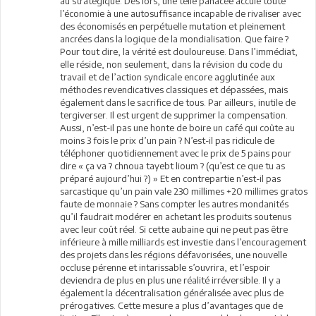
au stratégique. Dès lors, une telle panacée accule toute
l’économie à une autosuffisance incapable de rivaliser avec
des économisés en perpétuelle mutation et pleinement
ancrées dans la logique de la mondialisation. Que faire ?
Pour tout dire, la vérité est douloureuse. Dans l’immédiat,
elle réside, non seulement, dans la révision du code du
travail et de l’action syndicale encore agglutinée aux
méthodes revendicatives classiques et dépassées, mais
également dans le sacrifice de tous. Par ailleurs, inutile de
tergiverser. Il est urgent de supprimer la compensation.
Aussi, n’est-il pas une honte de boire un café qui coûte au
moins 3 fois le prix d’un pain ? N’est-il pas ridicule de
téléphoner quotidiennement avec le prix de 5 pains pour
dire « ça va ? chnoua tayebt lioum ? (qu’est ce que tu as
préparé aujourd’hui ?) » Et en contrepartie n’est-il pas
sarcastique qu’un pain vale 230 millimes +20 millimes gratos
faute de monnaie ? Sans compter les autres mondanités
qu’il faudrait modérer en achetant les produits soutenus
avec leur coût réel. Si cette aubaine qui ne peut pas être
inférieure à mille milliards est investie dans l’encouragement
des projets dans les régions défavorisées, une nouvelle
occluse pérenne et intarissable s’ouvrira, et l’espoir
deviendra de plus en plus une réalité irréversible. Il y a
également la décentralisation généralisée avec plus de
prérogatives. Cette mesure a plus d’avantages que de