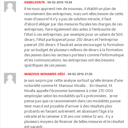
KAMELEON78
- 04-02-2016 19:34
Il ne nous apprend rien de nouveau, il établit un plan de
recrutement des entreprises, mais ont-elles besoin de cette
main d'oeuvre? Il n'y a pas de solution miracle, il faut
d'abord alléger par des mesures fiscales les charges de ces
entreprises, faire également des aides à l'embauche de
l'état à ces entreprises, par exemple pour un salaire de 500
dinars, l'état participerait pour 250 dinars et l'entreprise
paierait 250 dinars. Il faudrait aussi encourager la formation
par un budget de plusieurs millions de dinars à la formation
des jeunes dans les secteurs porteurs comme l'informatique
et les communications. les entreprises ont des besoins
spécifiques de ces jeunes.
MARZOUK MOHAMED HÉDI
- 04-02-2016 21:30
Je suis surpris par cette analyse surtout qu'elle émane d'une
notoriété comme M. Mansour Moalla.....En résumé, M.
Moalla appelle l'économie tunisienne à créer 270 000
emplois/an selon les modalités qu'il a préconisées... Je ne
pense pas que ce raisonnement dans ces modalités puisse
tenir mais il est possible d'arriver à des résultats plus
probants en faisant autrement..en abaissant l'âge à la
retraite et le ramener à 55 ans voir même 52 ans...il y a
plusieurs moyens de financer de telles mesures et le résultat
est garanti....