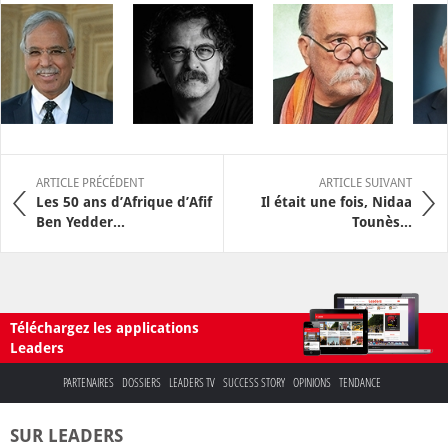
ARTICLE PRÉCÉDENT
ARTICLE SUIVANT
Les 50 ans d’Afrique d’Afif
Il était une fois, Nidaa
Ben Yedder…
Tounès...
Téléchargez les applications
Leaders
PARTENAIRES
DOSSIERS
LEADERS TV
SUCCESS STORY
OPINIONS
TENDANCE
SUR LEADERS