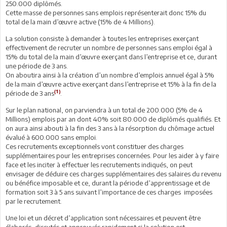
250.000 diplômés.
Cette masse de personnes sans emplois représenterait donc 15% du
total de la main d’œuvre active (15% de 4 Millions).
La solution consiste à demander à toutes les entreprises exerçant
effectivement de recruter un nombre de personnes sans emploi égal à
15% du total de la main d’œuvre exerçant dans l’entreprise et ce, durant
une période de 3 ans.
On aboutira ainsi à la création d’un nombre d’emplois annuel égal à 5%
de la main d’œuvre active exerçant dans l’entreprise et 15% à la fin de la
(1)
période de 3 ans
.
Sur le plan national, on parviendra à un total de 200.000 (5% de 4
Millions) emplois par an dont 40% soit 80.000 de diplômés qualifiés. Et
on aura ainsi abouti à la fin des 3 ans à la résorption du chômage actuel
évalué à 600.000 sans emploi.
Ces recrutements exceptionnels vont constituer des charges
supplémentaires pour les entreprises concernées. Pour les aider à y faire
face et les inciter à effectuer les recrutements indiqués, on peut
envisager de déduire ces charges supplémentaires des salaires du revenu
ou bénéfice imposable et ce, durant la période d’apprentissage et de
formation soit 3 à 5 ans suivant l’importance de ces charges imposées
par le recrutement.
Une loi et un décret d’application sont nécessaires et peuvent être
élaborés, discutés et approuvés rapidement si la solution est