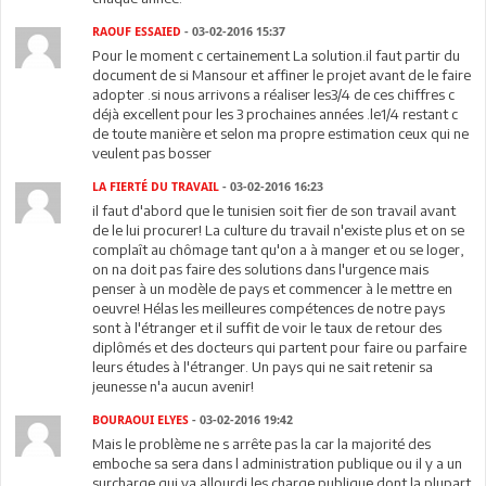
RAOUF ESSAIED
- 03-02-2016 15:37
Pour le moment c certainement La solution.il faut partir du
document de si Mansour et affiner le projet avant de le faire
adopter .si nous arrivons a réaliser les3/4 de ces chiffres c
déjà excellent pour les 3 prochaines années .le1/4 restant c
de toute manière et selon ma propre estimation ceux qui ne
veulent pas bosser
LA FIERTÉ DU TRAVAIL
- 03-02-2016 16:23
il faut d'abord que le tunisien soit fier de son travail avant
de le lui procurer! La culture du travail n'existe plus et on se
complaît au chômage tant qu'on a à manger et ou se loger,
on na doit pas faire des solutions dans l'urgence mais
penser à un modèle de pays et commencer à le mettre en
oeuvre! Hélas les meilleures compétences de notre pays
sont à l'étranger et il suffit de voir le taux de retour des
diplômés et des docteurs qui partent pour faire ou parfaire
leurs études à l'étranger. Un pays qui ne sait retenir sa
jeunesse n'a aucun avenir!
BOURAOUI ELYES
- 03-02-2016 19:42
Mais le problème ne s arrête pas la car la majorité des
emboche sa sera dans l administration publique ou il y a un
surcharge qui va allourdi les charge publique dont la plupart