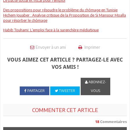
Le pacte social et fiscal pour l’emploi
Des propositions pour résoudre le problème du chômage en Tunisie
Hichem Jouaber : Analyse critique de la Proposition de Si Mansour Moalla
pour résorber le chômage
Habib Touhami: L’emploi face à la surenchère médiatique
Envoyer à un ami
Imprimer
VOUS AIMEZ CET ARTICLE ? PARTAGEZ-LE AVEC
VOS AMIS !
ABONNEZ-
PARTAGER
TWEETER
VOUS
COMMENTER CET ARTICLE
18
Commentaires