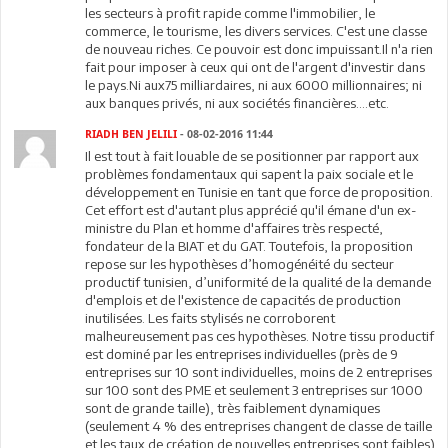
les secteurs à profit rapide comme l'immobilier, le
commerce, le tourisme, les divers services. C'est une classe
de nouveau riches. Ce pouvoir est donc impuissant.Il n'a rien
fait pour imposer à ceux qui ont de l'argent d'investir dans
le pays.Ni aux75 milliardaires, ni aux 6000 millionnaires; ni
aux banques privés, ni aux sociétés financières....etc.
RIADH BEN JELILI
- 08-02-2016 11:44
Il est tout à fait louable de se positionner par rapport aux
problèmes fondamentaux qui sapent la paix sociale et le
développement en Tunisie en tant que force de proposition.
Cet effort est d'autant plus apprécié qu'il émane d'un ex-
ministre du Plan et homme d'affaires très respecté,
fondateur de la BIAT et du GAT. Toutefois, la proposition
repose sur les hypothèses d’homogénéité du secteur
productif tunisien, d’uniformité de la qualité de la demande
d'emplois et de l'existence de capacités de production
inutilisées. Les faits stylisés ne corroborent
malheureusement pas ces hypothèses. Notre tissu productif
est dominé par les entreprises individuelles (près de 9
entreprises sur 10 sont individuelles, moins de 2 entreprises
sur 100 sont des PME et seulement 3 entreprises sur 1000
sont de grande taille), très faiblement dynamiques
(seulement 4 % des entreprises changent de classe de taille
et les taux de création de nouvelles entreprises sont faibles)