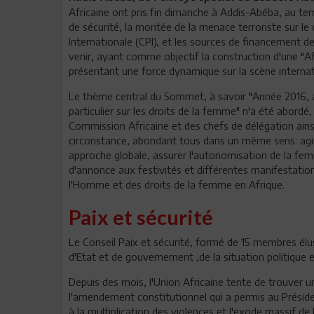
Africaine ont pris fin dimanche à Addis-Abéba, au te
de sécurité, la montée de la menace terroriste sur le 
Internationale (CPI), et les sources de financement 
venir, ayant comme objectif la construction d'une "Afr
présentant une force dynamique sur la scène internat
Le thème central du Sommet, à savoir "Année 2016, a
particulier sur les droits de la femme" n'a été abordé,
Commission Africaine et des chefs de délégation ain
circonstance, abondant tous dans un même sens: agi
approche globale, assurer l'autonomisation de la femm
d'annonce aux festivités et différentes manifestatio
l'Homme et des droits de la femme en Afrique.
Paix et sécurité
Le Conseil Paix et sécurité, formé de 15 membres élu
d'Etat et de gouvernement ,de la situation politique 
Depuis des mois, l'Union Africaine tente de trouver 
l'amendement constitutionnel qui a permis au Présid
à la multiplication des violences et l'exode massif d