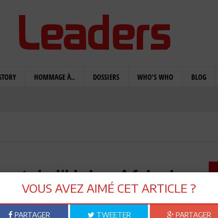
STORY
HOMMAGE À..
DOSSIERS
WHO'S WHO
BLOG
et de l'Union Africaine
VOUS AVEZ AIMÉ CET ARTICLE ?
PARTAGER
TWEETER
PARTAGER