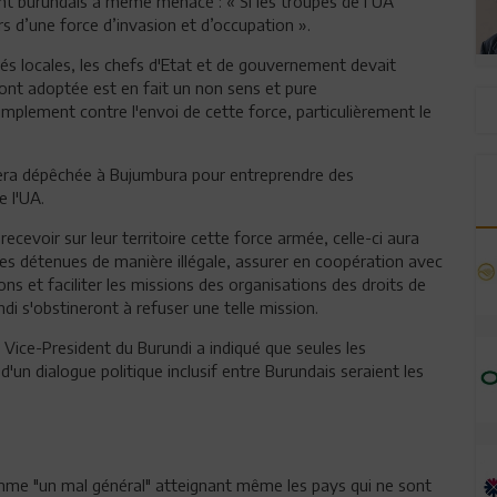
nt burundais a même menacé : « Si les troupes de l’UA
rs d’une force d’invasion et d’occupation ».
tés locales, les chefs d'Etat et de gouvernement devait
s ont adoptée est en fait un non sens et pure
mplement contre l'envoi de cette force, particulièrement le
sera dépêchée à Bujumbura pour entreprendre des
e l'UA.
ecevoir sur leur territoire cette force armée, celle-ci aura
mes détenues de manière illégale, assurer en coopération avec
ons et faciliter les missions des organisations des droits de
i s'obstineront à refuser une telle mission.
 Vice-President du Burundi a indiqué que seules les
'un dialogue politique inclusif entre Burundais seraient les
omme "un mal général" atteignant même les pays qui ne sont