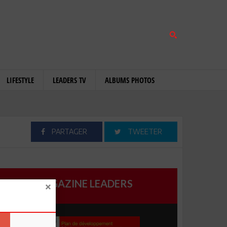
LIFESTYLE
LEADERS TV
ALBUMS PHOTOS
PARTAGER
TWEETER
MAGAZINE LEADERS