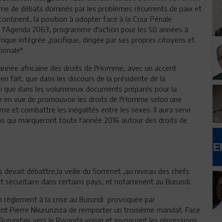
rme de débats dominés par les problèmes récurrents de paix et
continent, la position à adopter face à la Cour Pénale
de l'Agenda 2063, programme d'action pour les 50 années à
ique intégrée ,pacifique, dirigée par ses propres citoyens et
ionale".
nnée africaine des droits de l'Homme, avec un accent
 en fait, que dans les discours de la présidente de la
si que dans les volumineux documents préparés pour la
r en vue de promouvoir les droits de l'Homme selon une
e et combattre les inégalités entre les sexes. Il aura servi
ns qui marqueront toute l'année 2016 autour des droits de
s devait débattre,la veille du Sommet ,au niveau des chefs
et sécuritaire dans certains pays, et notamment au Burundi.
un règlement à la crise au Burundi provoquée par
ent Pierre Nkurunziza de remporter un troisième mandat. Face
e Burundais vers le Rwanda voisin et invoquant les répressions