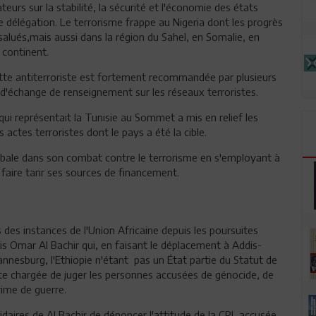
eurs sur la stabilité, la sécurité et l'économie des états
 délégation. Le terrorisme frappe au Nigeria dont les progrès
alués,mais aussi dans la région du Sahel, en Somalie, en
 continent.
lutte antiterroriste est fortement recommandée par plusieurs
'échange de renseignement sur les réseaux terroristes.
qui représentait la Tunisie au Sommet a mis en relief les
actes terroristes dont le pays a été la cible.
lobale dans son combat contre le terrorisme en s'employant à
 faire tarir ses sources de financement.
 des instances de l'Union Africaine depuis les poursuites
s Omar Al Bachir qui, en faisant le déplacement à Addis-
annesburg, l'Ethiopie n'étant pas un État partie du Statut de
te chargée de juger les personnes accusées de génocide, de
rime de guerre.
idaires de Al Bachir de dénoncer l'attitude de la CPI, accusée