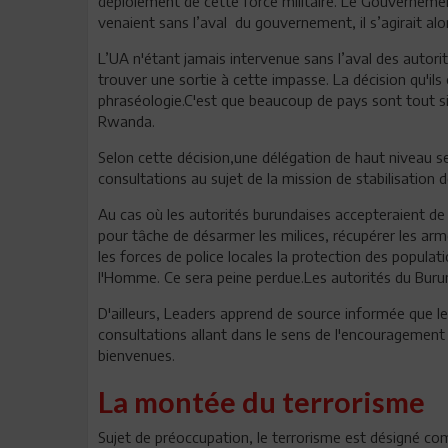
déploiement de cette force militaire. Le Gouverneme
venaient sans l’aval du gouvernement, il s’agirait alo
L’UA n'étant jamais intervenue sans l’aval des autori
trouver une sortie à cette impasse. La décision qu'il
phraséologie.C'est que beaucoup de pays sont tout si
Rwanda.
Selon cette décision,une délégation de haut niveau 
consultations au sujet de la mission de stabilisation d
Au cas où les autorités burundaises accepteraient de r
pour tâche de désarmer les milices, récupérer les ar
les forces de police locales la protection des populati
l'Homme. Ce sera peine perdue.Les autorités du Burund
D'ailleurs, Leaders apprend de source informée que le
consultations allant dans le sens de l'encouragement d
bienvenues.
La montée du terrorisme
Sujet de préoccupation, le terrorisme est désigné c