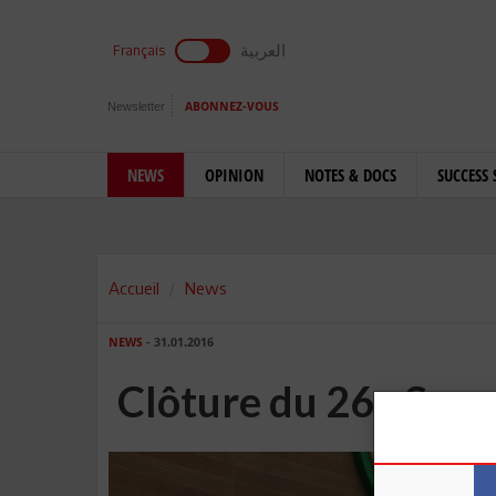
العربية
Français
Newsletter
ABONNEZ-VOUS
NEWS
OPINION
NOTES & DOCS
SUCCESS 
Accueil
News
NEWS
- 31.01.2016
Clôture du 26e Somm