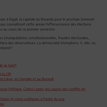
hain à Kigali, la capitale du Rwanda pour le prochain Sommet.
 pays connaîtront cette année l'effervescence des élections
lieu au cours de ce premier semestre.
es (manipulations constitutionnelles, fraudes électorales,
chera des observateurs. La démocratie triomphera -t- elle, ou
ontinent?
e se taire"
e la CPI
en Libye, en Somalie et au Burundi
our l'Afrique, Carlos Lopes: les causes des conflits en
Union et crises politiques à l'ordre du jour
nte