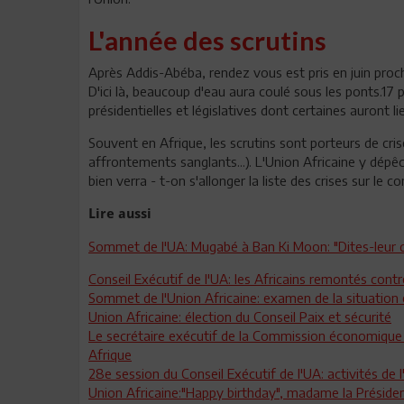
L'année des scrutins
Après Addis-Abéba, rendez vous est pris en juin proc
D'ici là, beaucoup d'eau aura coulé sous les ponts.17
présidentielles et législatives dont certaines auront 
Souvent en Afrique, les scrutins sont porteurs de cris
affrontements sanglants...). L'Union Africaine y dépê
bien verra - t-on s'allonger la liste des crises sur le c
Lire aussi
Sommet de l'UA: Mugabé à Ban Ki Moon: "Dites-leur d
Conseil Exécutif de l'UA: les Africains remontés contr
Sommet de l'Union Africaine: examen de la situation 
Union Africaine: élection du Conseil Paix et sécurité
Le secrétaire exécutif de la Commission économique p
Afrique
28e session du Conseil Exécutif de l'UA: activités de l'
Union Africaine:"Happy birthday", madame la Préside