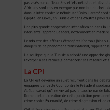
pas visés par ce fléau. Ses effets néfastes et dévastat
Africains sont mis en exergue par nombre de chefs de
dans la lutte contre le nébuleuse "Boko Haram" sont s
Égypte, en Libye, en Tunisie et dans d'autres pays du
Une plus grande coopération inter africaine dans la 
intervants, apprend Leaders, notamment en matière d
Le ministre des affaires étrangères Khemais Jhinaoui 
dangers de ce phénomène transnational, rappelant les 
Il a souligné que la Tunisie a adopté une approche g
l'extirper à ses racines,à démanteler ses réseaux et à
La CPI
La CPI est devenue un sujet récurrent dans les débats
engagées par cette Cour contre le Président soudanai
Abéba, savait qu'il ne vivrait pas le cauchemar de Joh
Rome portant création de cette juridiction permanen
crime contre l'humanité, de crime d'agression et de c
C'était l'occasion pour le Soudan et d'autres États sol