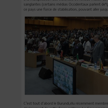
sanglantes (certains médias Occidentaux parlent de"gé
ce pays une force de stabilisation, pouvant aller ju
C’est tout d’abord le Burundi,élu récemment membre d