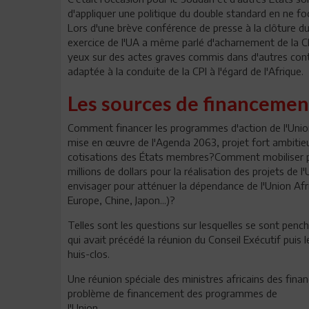
d'appliquer une politique du double standard en ne foc
Lors d'une brève conférence de presse à la clôture d
exercice de l'UA a même parlé d'acharnement de la CPI
yeux sur des actes graves commis dans d'autres contine
adaptée à la conduite de la CPI à l'égard de l'Afrique.
Les sources de financemen
Comment financer les programmes d'action de l'Union
mise en œuvre de l'Agenda 2063, projet fort ambitie
cotisations des États membres?Comment mobiliser po
millions de dollars pour la réalisation des projets de 
envisager pour atténuer la dépendance de l'Union Afric
Europe, Chine, Japon...)?
Telles sont les questions sur lesquelles se sont pench
qui avait précédé la réunion du Conseil Exécutif puis
huis-clos.
Une réunion spéciale des ministres africains des fina
problème de financement des programmes de
l'Union.