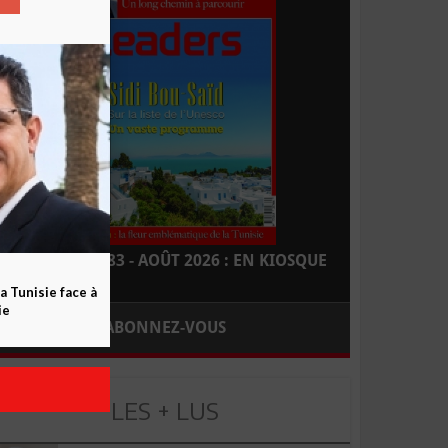
LEADERS N° 183 - AOÛT 2026 : EN KIOSQUE
a Tunisie face à
ie
ABONNEZ-VOUS
LES + LUS