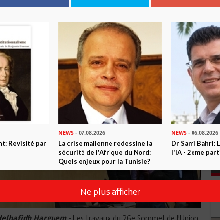
NEWS
- 07.08.2026
NEWS
- 06.08.2026
t: Revisité par
La crise malienne redessine la
Dr Sami Bahri: L
sécurité de l'Afrique du Nord:
l'IA - 2ème part
Quels enjeux pour la Tunisie?
Ne plus afficher
Les travaux du 26e Sommet de l'Union
delhafidh Harguem -