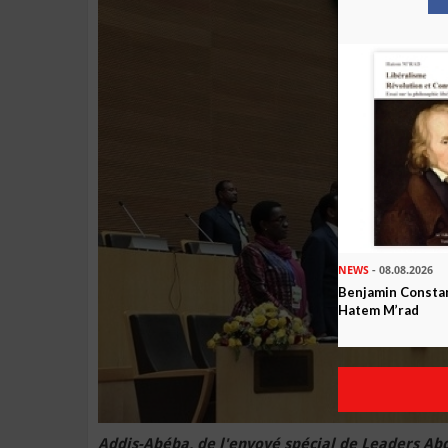
NEWS
- 08.08.2026
Benjamin Constan
Hatem M’rad
Addis-Abéba, de l'envoyé spécial de Leaders Ab