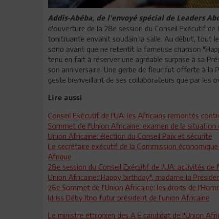
Addis-Abéba, de l'envoyé spécial de Leaders A
d'ouverture de la 28e session du Conseil Exécutif de
tonitruante envahit soudain la salle. Au dėbut, tout 
sono avant que ne retentît la fameuse chanson "Happ
tenu en fait à réserver une agréable surprise à sa Pr
son anniversaire. Une gerbe de fleur fut offerte à la
geste bienveillant de ses collaborateurs que par les 
Lire aussi
Conseil Exécutif de l'UA: les Africains remontés contr
Sommet de l'Union Africaine: examen de la situation 
Union Africaine: élection du Conseil Paix et sécurité
Le secrétaire exécutif de la Commission économique p
Afrique
28e session du Conseil Exécutif de l'UA: activités de l'
Union Africaine:"Happy birthday", madame la Préside
26e Sommet de l'Union Africaine: les droits de l'H
Idriss Déby Itno futur président de l'union Africaine
Le ministre éthiopien des A E candidat de l'Union Afr