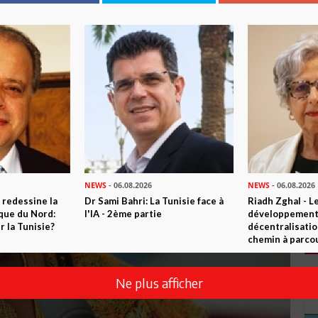
NEWS
- 06.08.2026
NEWS
- 06.08.2026
 redessine la
Dr Sami Bahri: La Tunisie face à
Riadh Zghal - L
ique du Nord:
l'IA - 2ème partie
développement:
 la Tunisie?
décentralisatio
chemin à parcou
Ne plus afficher