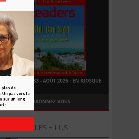
LEADERS N° 183 - AOÛT 2026 : EN KIOSQUE
e plan de
 Un pas vers la
n sur un long
ABONNEZ-VOUS
rir
LES + LUS