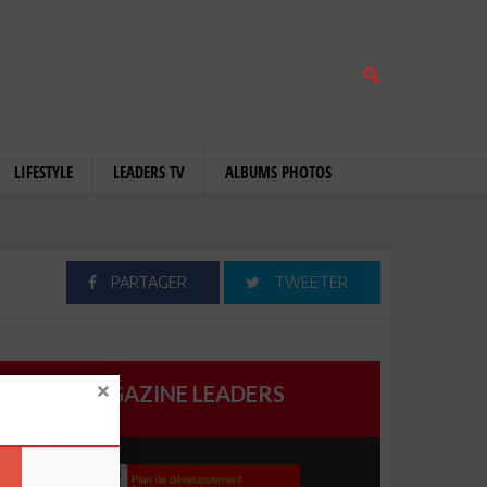
LIFESTYLE
LEADERS TV
ALBUMS PHOTOS
PARTAGER
TWEETER
MAGAZINE LEADERS