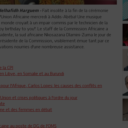
Fait insolite à la fin de la cérémonie
bdelhafidh Harguem -
 l'Union Africaine mercredi à Addis-Abéba! Une musique
le monde croyait à un impair commis par le technicien de la
y birthday to you". Le staff de la Commission Africaine a
ésidente, la sud africaine Nkosazana Dlamini-Zuma le jour de
 Présidente de la Commission, visiblement émue tant par ce
ovations nourries d'une nombreuse assistance.
e la CPI
en Libye, en Somalie et au Burundi
our l'Afrique, Carlos Lopes: les causes des conflits en
Union et crises politiques à l'ordre du jour
nte
omme et des femmes en débat
icaine au poste de DG de l'OMS