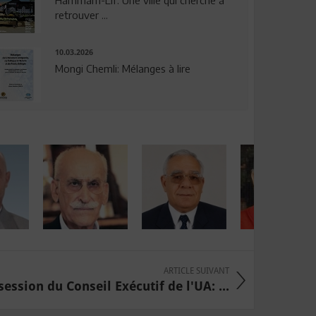
Hammam-Lif: Une ville qui cherche à
retrouver ...
10.03.2026
Mongi Chemli: Mélanges à lire
ARTICLE SUIVANT
session du Conseil Exécutif de l'UA: ...