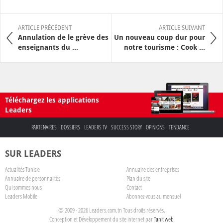
ARTICLE PRÉCÉDENT
ARTICLE SUIVANT
Annulation de le grève des
Un nouveau coup dur pour
enseignants du ...
notre tourisme : Cook ...
Téléchargez les applications
Leaders
PARTENAIRES
DOSSIERS
LEADERS TV
SUCCESS STORY
OPINIONS
TENDANCE
SUR LEADERS
Actualités Tunisie
Annuaire des entreprises
Annuaire de personnalités
Plan du site
Qui sommes nous
Contact
Leaders Mobile
Abonnez-vous au mensuel
© 2009 - 2026 Leaders.com.tn Tous droits réservés.
Conception et Développement du site internet par
Tanit web