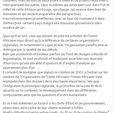
continent, mais surtout un laboratoire d'idées et de projets fédérateurs,
rétorqueraient les autres, ceux-là mêmes qui aimeraient voir dans l'UA le
reflet de cette Afrique qui bouge, qui change ,qui avance dans bien de
domaines et qui laisse transparaître des perspectives
macroéconomiques prometteuses, avec un taux de croissance à deux
chiffres pour certains pays,malgré une mauvaise gouvernance dans
nombre de cas.
Quoi qu'il en soit, ceux qui suivent de près les activités de l'Union
Africaine vous diront qu'à la différence de certaines organisations
régionales, et notamment la Ligue Arabe, l'organisation panafricaine se
distingue par la qualité de ses débats.
Bien que passionnés et houleux parfois sur fond de clivages culturels et
linguistiques, ils sont profonds et traduisent aussi bien une diversité
d'horizons qu'une pluralité d'opinions et d'angles d'analyse qui
surprennent plus d'un.
Il convient de souligner que depuis sa création en 2002 à Durban sur les
cendres de l'Organisation de l'Unité Africaine, l'Union Africaine s'est
impliquée dans des dossiers de la plus haute importance, tels que
l'intégration économique régionale, la promotion de la paix et de la
sécurité sur le continent, le développement dans ses différentes
composantes ainsi que les questions d'ordre humanitaire.
Et ce n'est nullement un hasard si les chefs d'Etat et de gouvernement,
réunis dans de le cadre de leur 26eme sommet à Addis-
Abeba,débattront entre autres sujets, du 30 au 31 de ce mois,du thème:"