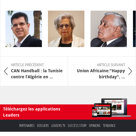
ARTICLE PRÉCÉDENT
ARTICLE SUIVANT
CAN Handball : la Tunisie
Union Africaine:"Happy
contre l’Algérie en ...
birthday", ...
Téléchargez les applications
Leaders
PARTENAIRES
DOSSIERS
LEADERS TV
SUCCESS STORY
OPINIONS
TENDANCE