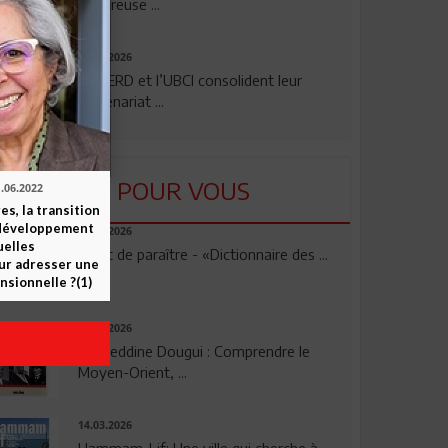
rigoureuse ...
24.07.2026
La BERD et l’UBCI consolident leur
partenariat ...
LU POUR VOUS
.06.2022
es, la transition
e développement
23.04.2026
elles
Vient de paraître - «Dictionnaire des ...
ur adresser une
nsionnelle ?(1)
17.03.2026
Noureddine Dougui : Comprendre le
Moyen-Orient, ...
14.03.2026