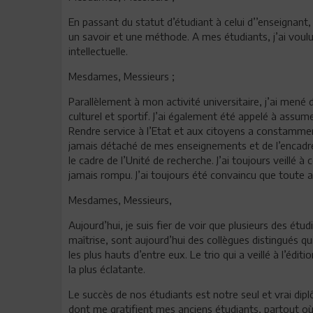
En passant du statut d’étudiant à celui d’’enseignant
un savoir et une méthode. A mes étudiants, j’ai voulu 
intellectuelle.
Mesdames, Messieurs ;
Parallèlement à mon activité universitaire, j’ai mené 
culturel et sportif. J’ai également été appelé à assum
Rendre service à l’Etat et aux citoyens a constamme
jamais détaché de mes enseignements et de l’encad
le cadre de l’Unité de recherche. J’ai toujours veillé à
jamais rompu. J’ai toujours été convaincu que toute a
Mesdames, Messieurs,
Aujourd’hui, je suis fier de voir que plusieurs des étu
maîtrise, sont aujourd’hui des collègues distingués qui
les plus hauts d’entre eux. Le trio qui a veillé à l’édit
la plus éclatante.
Le succès de nos étudiants est notre seul et vrai dipl
dont me gratifient mes anciens étudiants, partout où j