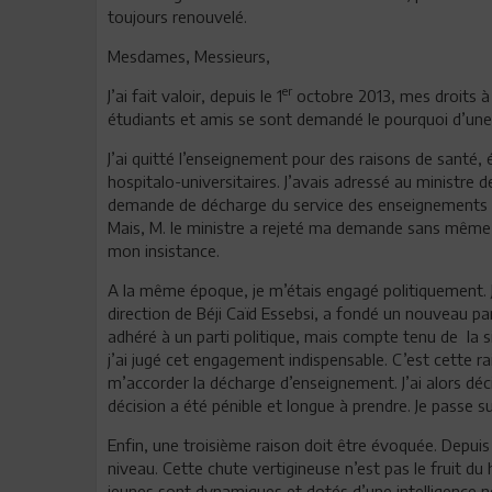
toujours renouvelé.
Mesdames, Messieurs,
er
J’ai fait valoir, depuis le 1
octobre 2013, mes droits à
étudiants et amis se sont demandé le pourquoi d’une t
J’ai quitté l’enseignement pour des raisons de santé,
hospitalo-universitaires. J’avais adressé au ministre 
demande de décharge du service des enseignements m
Mais, M. le ministre a rejeté ma demande sans même
mon insistance.
A la même époque, je m’étais engagé politiquement. J’a
direction de Béji Caïd Essebsi, a fondé un nouveau pa
adhéré à un parti politique, mais compte tenu de la si
j’ai jugé cet engagement indispensable. C’est cette ra
m’accorder la décharge d’enseignement. J’ai alors déci
décision a été pénible et longue à prendre. Je passe sur
Enfin, une troisième raison doit être évoquée. Depuis
niveau. Cette chute vertigineuse n’est pas le fruit d
jeunes sont dynamiques et dotés d’une intelligence n