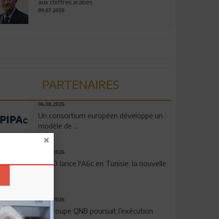
aux chiffres arabes
09.07.2026
PARTENAIRES
06.08.2026
Un consortium européen développe un
modèle de ...
04.08.2026
OPPO lance l'A6c en Tunisie: la nouvelle
...
29.07.2026
Le Groupe QNB poursuit l’exécution