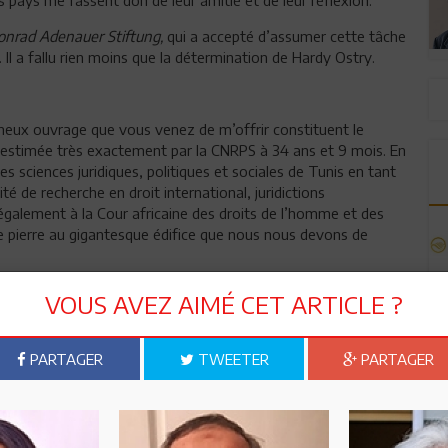
onrad Adenauer Stiftung,
qui a accepté d’assumer cette tâche
. Il a fallu rien moins que la détermination de Hardy Ostry.
ineux ouvrage que vous venez de m’offrir constituent le
 estimée très exactement par la CNRPS à 34 ans et 9 mois. En
es sciences juridiques, politiques et sociales de Tunis en tant
té de recherche en droit international, juridictions
 également à la Cour africaine des droits de l’homme et des
te pierre au gigantesque édifice que nous nous devons de
la première fois, franchi le seuil de la Faculté de droit et de
VOUS AVEZ AIMÉ CET ARTICLE ?
octobre 1973, pour entamer une licence en droit. J’ai eu alors
Université et à la recherche.
PARTAGER
TWEETER
PARTAGER
u DES de droit public en 1978. Fortement influencé et marqué par
r Jean-Claude Hélin, je m’engage dans la rédaction d’un
s le DES de science politique et suis recruté, après l’obtention
e d’études, de recherche et de publication de la Faculté(dirigé