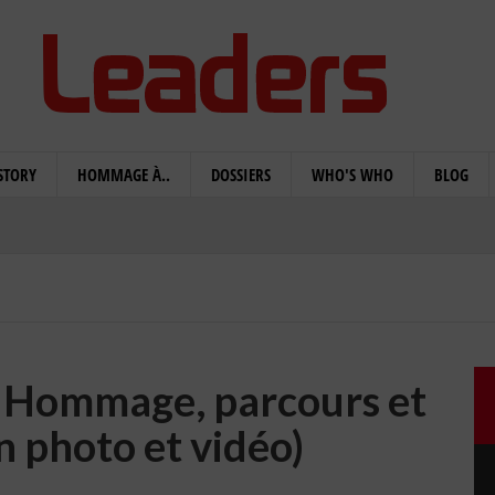
STORY
HOMMAGE À..
DOSSIERS
WHO'S WHO
BLOG
: Hommage, parcours et
n photo et vidéo)