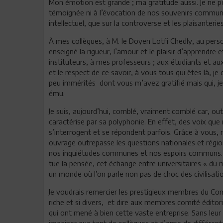
Mon émotion est grande ; ma gratitude aussi. Je ne po
témoignée ni à l’évocation de nos souvenirs communs
intellectuel, que sur la controverse et les plaisanterie
À
mes collègues, à M. le Doyen Lotfi Chedly, au perso
enseigné la rigueur, l’amour et le plaisir d’apprendr
instituteurs, à mes professeurs ; aux étudiants et au
et le respect de ce savoir, à vous tous qui êtes là, j
peu immérités dont vous m’avez gratifié mais qui, je
ému.
Je suis, aujourd’hui, comblé, vraiment comblé car, out
caractérise par sa polyphonie. En effet, des voix que n
s’interrogent et se répondent parfois. Grâce à vous, 
ouvrage outrepasse les questions nationales et régi
nos inquiétudes communes et nos espoirs communs. D
tue la pensée, cet échange entre universitaires « du m
un monde où l’on parle non pas de choc des civilisati
Je voudrais remercier les prestigieux membres du Com
riche et si divers, et dire aux membres comité éditori
qui ont mené à bien cette vaste entreprise. Sans le
imaginer que tant de collègues et d’amis de différent