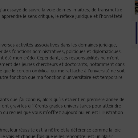
, j’ai essayé de suivre la voie de mes maîtres, de transmettre
apprendre le sens critique, le réflexe juridique et l’honnêteté
diverses activités associatives dans les domaines juridique,
er des fonctions administratives, politiques et diplomatiques.
nt été mon crédo. Cependant, ces responsabilités ne m’ont
rement des jeunes chercheurs et doctorants, notamment dans
 ce que le cordon ombilical qui me rattache à l’université ne soit
utre fonction que ma fonction d’universitaire est temporaire.
diants que j’ai connus, alors qu’ils étaient en première année de
 ont gravi les différents grades universitaires pour atteindre
ion du recueil que vous m’offrez aujourd’hui en est l’illustration
ôme, leur réussite est la nôtre et la déférence comme la joie
e vais et chaque fois que je les rencontre, est un plaisir