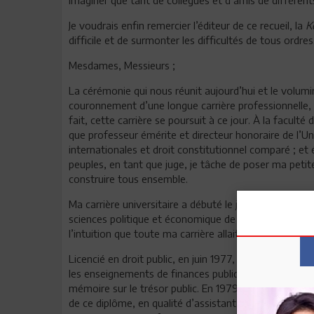
Je voudrais enfin remercier l’éditeur de ce recueil, la
K
difficile et de surmonter les difficultés de tous ordres
Mesdames, Messieurs ;
La cérémonie qui nous réunit aujourd’hui et le volum
couronnement d’une longue carrière professionnelle,
fait, cette carrière se poursuit à ce jour.
À
la faculté d
que professeur émérite et directeur honoraire de l’Uni
internationales et droit constitutionnel comparé ; et
peuples, en tant que juge, je tâche de poser ma peti
construire tous ensemble.
Ma carrière universitaire a débuté le jour où j’ai, pour 
sciences politique et économique de Tunis, au mois d’
l’intuition que toute ma carrière allait être dédiée à l’
Licencié en droit public, en juin 1977, je m’inscris a
les enseignements de finances publiques dispensés pa
mémoire sur le trésor public. En 1979, je m’oriente ver
de ce diplôme, en qualité d’assistant-délégué au Centr