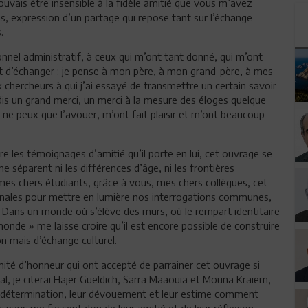
uvais être insensible à la fidèle amitié que vous m’avez
, expression d’un partage qui repose tant sur l’échange
s.
nnel administratif, à ceux qui m’ont tant donné, qui m’ont
e et d’échanger : je pense à mon père, à mon grand-père, à mes
x chercheurs à qui j’ai essayé de transmettre un certain savoir
e dis un grand merci, un merci à la mesure des éloges quelque
 ne peux que l’avouer, m’ont fait plaisir et m’ont beaucoup
re les témoignages d’amitié qu’il porte en lui, cet ouvrage se
e séparent ni les différences d’âge, ni les frontières
mes chers étudiants, grâce à vous, mes chers collègues, cet
onales pour mettre en lumière nos interrogations communes,
ans un monde où s’élève des murs, où le rempart identitaire
onde » me laisse croire qu’il est encore possible de construire
on mais d’échange culturel.
ité d’honneur qui ont accepté de parrainer cet ouvrage si
al, je citerai Hajer Gueldich, Sarra Maaouia et Mouna Kraiem,
ur détermination, leur dévouement et leur estime comment
s pays me fassent don de leur amitié et de leur réflexion.