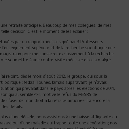
 une retraite anticipée. Beaucoup de mes collègues, de mes
elle décision. C’est le moment de les éclairer :
 étayées par un rapport médical signé par 3 Professeurs
de l’enseignement supérieur et de la recherche scientifique une
agistraux pour me consacrer exclusivement à la recherche.
 me soumettre à une contre-visite médicale et cela malgré
i rejoint, dès le mois d’août 2012, le groupe, qui sous la
rti politique : Nidaa Tounes. Jamais auparavant je n’avais
tuation qui prévalait dans le pays après les élections de 2011,
ison qui a, semble-t-il, motivé le refus du MESRS de
dé d’user de mon droit à la retraite anticipée. Là encore la
 les détails.
 plus d’une décade, nous assistons à une baisse affligeante du
u hasard ou d’une maladie qui frappe toute une génération; nos
ormale. Le mal qui frappe notre université est dû à une