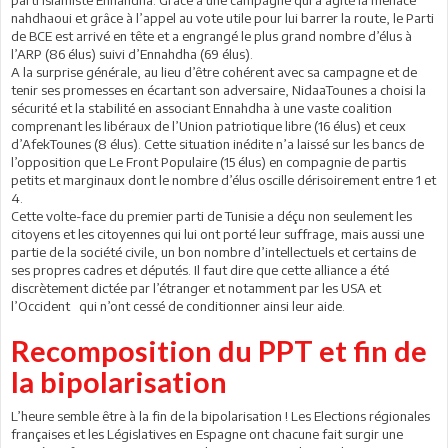
nahdhaoui et grâce à l’appel au vote utile pour lui barrer la route, le Parti
de BCE est arrivé en tête et a engrangé le plus grand nombre d’élus à
l’ARP (86 élus) suivi d’Ennahdha (69 élus).
A la surprise générale, au lieu d’être cohérent avec sa campagne et de
tenir ses promesses en écartant son adversaire, NidaaTounes a choisi la
sécurité et la stabilité en associant Ennahdha à une vaste coalition
comprenant les libéraux de l’Union patriotique libre (16 élus) et ceux
d’AfekTounes (8 élus). Cette situation inédite n’a laissé sur les bancs de
l’opposition que Le Front Populaire (15 élus) en compagnie de partis
petits et marginaux dont le nombre d’élus oscille dérisoirement entre 1 et
4.
Cette volte-face du premier parti de Tunisie a déçu non seulement les
citoyens et les citoyennes qui lui ont porté leur suffrage, mais aussi une
partie de la société civile, un bon nombre d’intellectuels et certains de
ses propres cadres et députés. Il faut dire que cette alliance a été
discrètement dictée par l’étranger et notamment par les USA et
l’Occident qui n’ont cessé de conditionner ainsi leur aide.
Recomposition du PPT et fin de
la bipolarisation
L’heure semble être à la fin de la bipolarisation ! Les Elections régionales
françaises et les Législatives en Espagne ont chacune fait surgir une