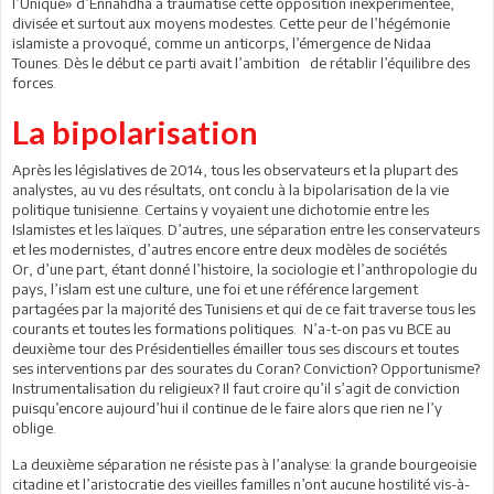
l’Unique» d’Ennahdha a traumatisé cette opposition inexpérimentée,
divisée et surtout aux moyens modestes. Cette peur de l’hégémonie
islamiste a provoqué, comme un anticorps, l’émergence de Nidaa
Tounes. Dès le début ce parti avait l’ambition de rétablir l’équilibre des
forces.
La bipolarisation
Après les législatives de 2014, tous les observateurs et la plupart des
analystes, au vu des résultats, ont conclu à la bipolarisation de la vie
politique tunisienne. Certains y voyaient une dichotomie entre les
Islamistes et les laïques. D’autres, une séparation entre les conservateurs
et les modernistes, d’autres encore entre deux modèles de sociétés
Or, d’une part, étant donné l’histoire, la sociologie et l’anthropologie du
pays, l’islam est une culture, une foi et une référence largement
partagées par la majorité des Tunisiens et qui de ce fait traverse tous les
courants et toutes les formations politiques. N’a-t-on pas vu BCE au
deuxième tour des Présidentielles émailler tous ses discours et toutes
ses interventions par des sourates du Coran? Conviction? Opportunisme?
Instrumentalisation du religieux? Il faut croire qu’il s’agit de conviction
puisqu’encore aujourd’hui il continue de le faire alors que rien ne l’y
oblige.
La deuxième séparation ne résiste pas à l’analyse: la grande bourgeoisie
citadine et l’aristocratie des vieilles familles n’ont aucune hostilité vis-à-