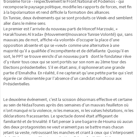
troisième force - respectivement le Front National et Podemos - qui
recompose le paysage politique, modifie les rapports de forces, met fin
à la bipolarisation et rend difficile la formation des alliances.
En Tunisie, deux événements qui se sont produits ce Week-end semblent
aller dans le même sens.
Le premier est l’arrivée du nouveau parti de Moncef Marzouki, «
HarakTounes Al Irada» (Mouvement/mouvance Tunisie Volonté) qui, sans
mauvais jeu de mot, affiche «la volonté» d’occuper la place d’une
opposition absente et qui se «veut» comme une alternative à une
majorité qu’il a qualifiée d’incompétente et de défaillante. Quoiqu’il en
soit, le PPT se trouve enrichi d’un nouveau parti dont le fondateur rêve
d’y réunir tous ceux qui se sont portés sur son nom au 2ème tour des
Elections présidentielles. S’il en était ainsi, il siphonnerait une grande
partie d’Ennahdha. En réalité, il ne capterait qu’une petite partie qui s’est
égarée car désorientée par l’absence d’un candidat nahdhaoui aux
Présidentielles.
Le deuxième événement, c’est la scission désormais effective et certaine
au sein de NidaaTounes après des semaines d’un mauvais feuilleton où
n’ont manqué ni la violence, ni les menaces, ni les valses hésitations, ni les
déclarations fracassantes. Le spectacle donné était affligeant de
familiarité et de trivialité. Il fait penser à une bagarre de Houma où aucun
des deux protagonistes ne veut vraiment pas se battre mais chacun
jetant sa veste, retroussant les manches et criant à ceux qui s’interposent