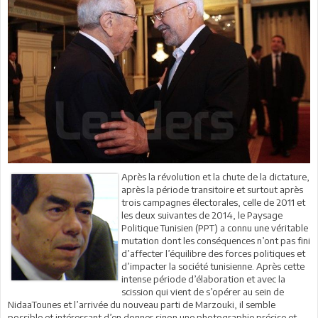
Après la révolution et la chute de la dictature,
après la période transitoire et surtout après
trois campagnes électorales, celle de 2011 et
les deux suivantes de 2014, le Paysage
Politique Tunisien (PPT) a connu une véritable
mutation dont les conséquences n’ont pas fini
d’affecter l’équilibre des forces politiques et
d’impacter la société tunisienne. Après cette
intense période d’élaboration et avec la
scission qui vient de s’opérer au sein de
NidaaTounes et l’arrivée du nouveau parti de Marzouki, il semble
possible et intéressant d’en donner sinon une photographie précise et