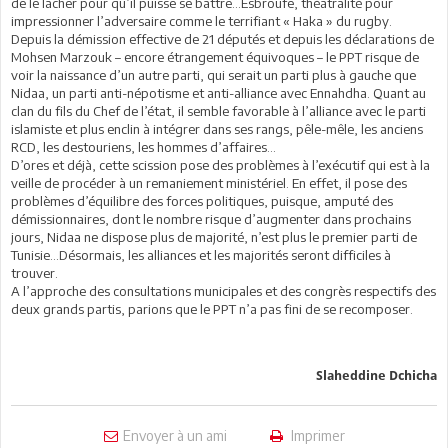
de le lâcher pour qu’il puisse se battre…Esbroufe, théâtralité pour
impressionner l’adversaire comme le terrifiant « Haka » du rugby.
Depuis la démission effective de 21 députés et depuis les déclarations de
Mohsen Marzouk – encore étrangement équivoques – le PPT risque de
voir la naissance d’un autre parti, qui serait un parti plus à gauche que
Nidaa, un parti anti-népotisme et anti-alliance avec Ennahdha. Quant au
clan du fils du Chef de l’état, il semble favorable à l’alliance avec le parti
islamiste et plus enclin à intégrer dans ses rangs, pêle-mêle, les anciens
RCD, les destouriens, les hommes d’affaires…
D’ores et déjà, cette scission pose des problèmes à l’exécutif qui est à la
veille de procéder à un remaniement ministériel. En effet, il pose des
problèmes d’équilibre des forces politiques, puisque, amputé des
démissionnaires, dont le nombre risque d’augmenter dans prochains
jours, Nidaa ne dispose plus de majorité, n’est plus le premier parti de
Tunisie…Désormais, les alliances et les majorités seront difficiles à
trouver.
A l’approche des consultations municipales et des congrès respectifs des
deux grands partis, parions que le PPT n’a pas fini de se recomposer.
Slaheddine Dchicha
Envoyer à un ami
Imprimer