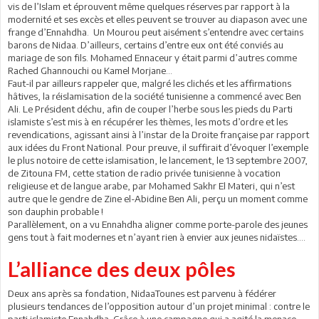
vis de l’Islam et éprouvent même quelques réserves par rapport à la
modernité et ses excès et elles peuvent se trouver au diapason avec une
frange d’Ennahdha. Un Mourou peut aisément s’entendre avec certains
barons de Nidaa. D’ailleurs, certains d’entre eux ont été conviés au
mariage de son fils. Mohamed Ennaceur y était parmi d’autres comme
Rached Ghannouchi ou Kamel Morjane…
Faut-il par ailleurs rappeler que, malgré les clichés et les affirmations
hâtives, la réislamisation de la société tunisienne a commencé avec Ben
Ali. Le Président déchu, afin de couper l’herbe sous les pieds du Parti
islamiste s’est mis à en récupérer les thèmes, les mots d’ordre et les
revendications, agissant ainsi à l’instar de la Droite française par rapport
aux idées du Front National. Pour preuve, il suffirait d’évoquer l’exemple
le plus notoire de cette islamisation, le lancement, le 13 septembre 2007,
de Zitouna FM, cette station de radio privée tunisienne à vocation
religieuse et de langue arabe, par Mohamed Sakhr El Materi, qui n’est
autre que le gendre de Zine el-Abidine Ben Ali, perçu un moment comme
son dauphin probable !
Parallèlement, on a vu Ennahdha aligner comme porte-parole des jeunes
gens tout à fait modernes et n’ayant rien à envier aux jeunes nidaïstes.…
L’alliance des deux pôles
Deux ans après sa fondation, NidaaTounes est parvenu à fédérer
plusieurs tendances de l’opposition autour d’un projet minimal : contre le
parti islamiste Ennahdha. Grâce à une campagne qui a agité la menace