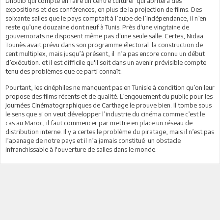
Dhouib qui compte en faire un centre culturel
qui abritera des
expositions et des conférences, en plus de la projection de films. Des
soixante
salles que le pays comptait à l’aube de l’indépendance, il n’en
reste qu’une douzaine dont neuf à Tunis. Près d'une vingtaine de
gouvernorats ne disposent même pas d'une seule salle. Certes, Nidaa
Tounès avait prévu dans son programme électoral
la construction de
cent multiplex, mais jusqu’à présent, il
n’a pas encore connu un début
d’exécution. et il est difficile qu'il soit dans un avenir prévisible compte
tenu des problèmes que ce parti connaît.
Pourtant, les cinéphiles ne manquent pas en Tunisie à condition qu’on leur
propose des films récents et de qualité. L’engouement du public pour les
Journées Cinématographiques de Carthage le prouve bien.
Il tombe sous
le sens que si on veut développer l’industrie du cinéma comme c’est le
cas au Maroc, il faut commencer par mettre en place un réseau de
distribution interne. Il y a certes le problème du piratage, mais il n’est pas
l’apanage de notre pays et il n’a jamais constitué
un obstacle
infranchissable à l'ouverture de salles dans le monde.