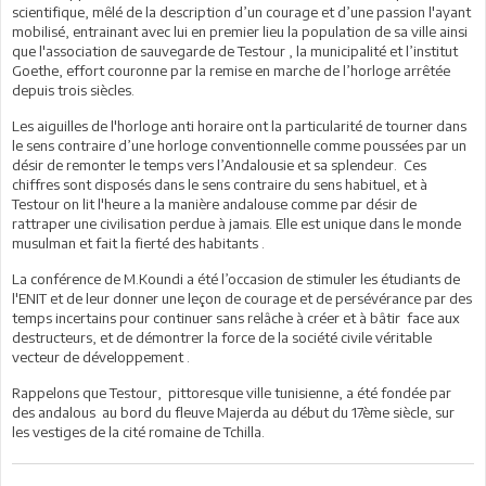
scientifique, mêlé de la description d’un courage et d’une passion l'ayant
mobilisé, entrainant avec lui en premier lieu la population de sa ville ainsi
que l'association de sauvegarde de Testour , la municipalité et l’institut
Goethe, effort couronne par la remise en marche de l’horloge arrêtée
depuis trois siècles.
Les aiguilles de l'horloge anti horaire ont la particularité de tourner dans
le sens contraire d’une horloge conventionnelle comme poussées par un
désir de remonter le temps vers l’Andalousie et sa splendeur. Ces
chiffres sont disposés dans le sens contraire du sens habituel, et à
Testour on lit l'heure a la manière andalouse comme par désir de
rattraper une civilisation perdue à jamais. Elle est unique dans le monde
musulman et fait la fierté des habitants .
La conférence de M.Koundi a été l’occasion de stimuler les étudiants de
l'ENIT et de leur donner une leçon de courage et de persévérance par des
temps incertains pour continuer sans relâche à créer et à bâtir face aux
destructeurs, et de démontrer la force de la société civile véritable
vecteur de développement .
Rappelons que Testour, pittoresque ville tunisienne, a été fondée par
des andalous au bord du fleuve Majerda au début du 17ème siècle, sur
les vestiges de la cité romaine de Tchilla.