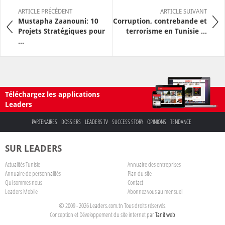
ARTICLE PRÉCÉDENT
ARTICLE SUIVANT
Mustapha Zaanouni: 10
Corruption, contrebande et
Projets Stratégiques pour
terrorisme en Tunisie ...
...
Téléchargez les applications
Leaders
PARTENAIRES
DOSSIERS
LEADERS TV
SUCCESS STORY
OPINIONS
TENDANCE
SUR LEADERS
Actualités Tunisie
Annuaire des entreprises
Annuaire de personnalités
Plan du site
Qui sommes nous
Contact
Leaders Mobile
Abonnez-vous au mensuel
© 2009 - 2026 Leaders.com.tn Tous droits réservés.
Conception et Développement du site internet par
Tanit web